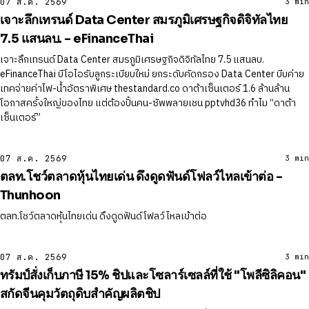
07 ส.ค. 2569
3 min
เจาะลึกเทรนด์ Data Center สมรภูมิเศรษฐกิจดิจิทัลไทย
7.5 แสนลบ. - eFinanceThai
เจาะลึกเทรนด์ Data Center สมรภูมิเศรษฐกิจดิจิทัลไทย 7.5 แสนลบ.
eFinanceThai บีโอไอรับลูกระเบียบใหม่ ยกระดับคัดกรอง Data Center บีบค่าย
เทคจ่ายค่าไฟ-น้ำอัตราพิเศษ thestandard.co ดาต้าเซ็นเตอร์ 1.6 ล้านล้าน
โอกาสครั้งใหญ่ของไทย แต่ต้องปั้นคน-ซัพพลายเชน pptvhd36 ทำไม “ดาต้า
เซ็นเตอร์”
07 ส.ค. 2569
3 min
ตลท.โชว์ตลาดหุ้นไทยเด่น ดึงดูดฟันด์โฟลว์ไหลเข้าต่อ -
Thunhoon
ตลท.โชว์ตลาดหุ้นไทยเด่น ดึงดูดฟันด์โฟลว์ไหลเข้าต่อ
07 ส.ค. 2569
3 min
ทรัมป์สั่งเก็บภาษี 15% ชิปและโซลาร์เซลล์ที่ใช้ "โพลีซิลิคอน"
สกัดจีนคุมวัตถุดิบสำคัญผลิตชิป