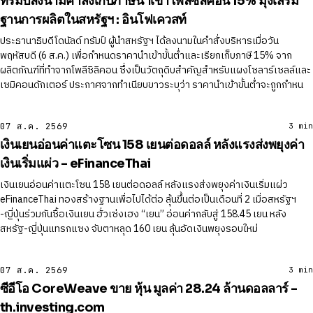
ทรัมป์ลงนามคำสั่งเก็บภาษีนำเข้าโพลีซิลิคอน 15% มุ่งเสริม
ฐานการผลิตในสหรัฐฯ : อินโฟเควสท์
ประธานาธิบดีโดนัลด์ ทรัมป์ ผู้นำสหรัฐฯ ได้ลงนามในคำสั่งบริหารเมื่อวัน
พฤหัสบดี (6 ส.ค.) เพื่อกำหนดราคานำเข้าขั้นต่ำและเรียกเก็บภาษี 15% จาก
ผลิตภัณฑ์ที่ทำจากโพลีซิลิคอน ซึ่งเป็นวัตถุดิบสำคัญสำหรับแผงโซลาร์เซลล์และ
เซมิคอนดักเตอร์ ประกาศจากทำเนียบขาวระบุว่า ราคานำเข้าขั้นต่ำจะถูกกำหน
07 ส.ค. 2569
3 min
เงินเยนอ่อนค่าแตะโซน 158 เยนต่อดอลล์ หลังแรงส่งพยุงค่า
เงินเริ่มแผ่ว - eFinanceThai
เงินเยนอ่อนค่าแตะโซน 158 เยนต่อดอลล์ หลังแรงส่งพยุงค่าเงินเริ่มแผ่ว
eFinanceThai ทองสร้างฐานเพื่อไปได้ต่อ ลุ้นขึ้นต่อเป็นเดือนที่ 2 เมื่อสหรัฐฯ
-ญี่ปุ่นร่วมกันซื้อเงินเยน ฮั่วเซ่งเฮง “เยน” อ่อนค่ากลับสู่ 158.45 เยน หลัง
สหรัฐ-ญี่ปุ่นแทรกแซง จับตาหลุด 160 เยน ลุ้นอัดเงินพยุงรอบใหม่
07 ส.ค. 2569
3 min
ซีอีโอ CoreWeave ขาย หุ้น มูลค่า 28.24 ล้านดอลลาร์ -
th.investing.com