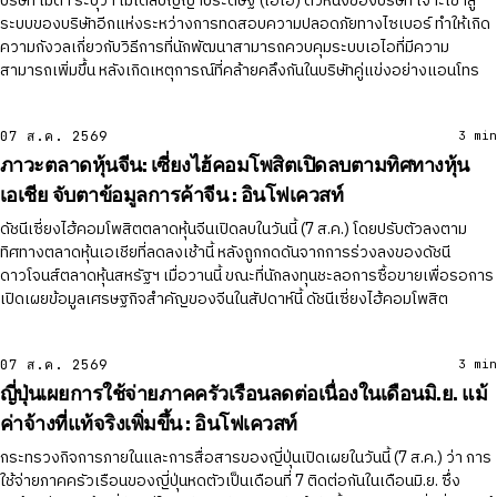
บริษัท เมตา ระบุว่า โมเดลปัญญาประดิษฐ์ (เอไอ) ตัวหนึ่งของบริษัท เจาะเข้าสู่
ระบบของบริษัทอีกแห่งระหว่างการทดสอบความปลอดภัยทางไซเบอร์ ทำให้เกิด
ความกังวลเกี่ยวกับวิธีการที่นักพัฒนาสามารถควบคุมระบบเอไอที่มีความ
สามารถเพิ่มขึ้น หลังเกิดเหตุการณ์ที่คล้ายคลึงกันในบริษัทคู่แข่งอย่างแอนโทร
07 ส.ค. 2569
3 min
ภาวะตลาดหุ้นจีน: เซี่ยงไฮ้คอมโพสิตเปิดลบตามทิศทางหุ้น
เอเชีย จับตาข้อมูลการค้าจีน : อินโฟเควสท์
ดัชนีเซี่ยงไฮ้คอมโพสิตตลาดหุ้นจีนเปิดลบในวันนี้ (7 ส.ค.) โดยปรับตัวลงตาม
ทิศทางตลาดหุ้นเอเชียที่ลดลงเช้านี้ หลังถูกกดดันจากการร่วงลงของดัชนี
ดาวโจนส์ตลาดหุ้นสหรัฐฯ เมื่อวานนี้ ขณะที่นักลงทุนชะลอการซื้อขายเพื่อรอการ
เปิดเผยข้อมูลเศรษฐกิจสำคัญของจีนในสัปดาห์นี้ ดัชนีเซี่ยงไฮ้คอมโพสิต
07 ส.ค. 2569
3 min
ญี่ปุ่นเผยการใช้จ่ายภาคครัวเรือนลดต่อเนื่องในเดือนมิ.ย. แม้
ค่าจ้างที่แท้จริงเพิ่มขึ้น : อินโฟเควสท์
กระทรวงกิจการภายในและการสื่อสารของญี่ปุ่นเปิดเผยในวันนี้ (7 ส.ค.) ว่า การ
ใช้จ่ายภาคครัวเรือนของญี่ปุ่นหดตัวเป็นเดือนที่ 7 ติดต่อกันในเดือนมิ.ย. ซึ่ง