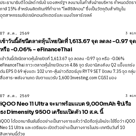
ประธานาธิบดีโดนัลด์ ทรัมป์ ของสหรัฐฯ ลงนามในคำสั่งฝ่ายบริหาร กำหนดอัตรา
ภาษี 15% สำหรับผลิตภัณฑ์ที่ทำจาก "โพลีซิลิคอน" ซึ่งเป็นวัตถุดิบสำคัญใน
อุตสาหกรรมชิปเซมิคอนดักเตอร์และแผงโซลาร์เซลล์
07 ส.ค. 2569
3 min
เช้าวันนี้ดัชนีตลาดหุ้นไทยปิดที่ 1,613.67 จุด ลดลง -0.97 จุด
หรือ -0.06% - eFinanceThai
เช้าวันนี้ดัชนีตลาดหุ้นไทยปิดที่ 1,613.67 จุด ลดลง -0.97 จุด หรือ -0.06%
eFinanceThai ภาวะตลาดหุ้นไทย:ปิดบวก 4.86 จุด รับอานิสงส์งบ Q2 แข็งแกร่ง
ดัน EPS ปี 69 พุ่งแตะ 102 บาท-ลุ้นข่าวดีฮอร์มุซ RYT9 SET ปิดลบ 7.35 จุด กลุ่ม
สื่อสาร-พลังงานกด จับตาแนวรับ 1,600 Investing.com CGSI มอง
07 ส.ค. 2569
3 min
iQOO Neo 11 Ultra จะมาพร้อมแบต 9,000mAh ชิปเรือ
ธง Dimensity 9500 เตรียมเปิดตัว 10 ส.ค. นี้
iQOO ได้ออกมายืนยันชื่ออย่างเป็นทางการแล้วว่ามือถือรุ่นใหม่จะใช้ชื่อว่า iQOO
Neo 11 Ultra และเตรียมจะเปิดตัวอย่างเป็นทางการในประเทศจีนวันที่ 10
สิงหาคมนี้ด้วย