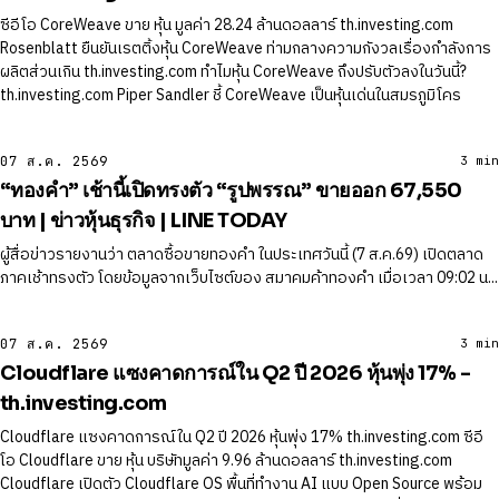
ซีอีโอ CoreWeave ขาย หุ้น มูลค่า 28.24 ล้านดอลลาร์ th.investing.com
Rosenblatt ยืนยันเรตติ้งหุ้น CoreWeave ท่ามกลางความกังวลเรื่องกําลังการ
ผลิตส่วนเกิน th.investing.com ทําไมหุ้น CoreWeave ถึงปรับตัวลงในวันนี้?
th.investing.com Piper Sandler ชี้ CoreWeave เป็นหุ้นเด่นในสมรภูมิโคร
07 ส.ค. 2569
3 min
“ทองคำ” เช้านี้เปิดทรงตัว “รูปพรรณ” ขายออก 67,550
บาท | ข่าวหุ้นธุรกิจ | LINE TODAY
ผู้สื่อข่าวรายงานว่า ตลาดซื้อขายทองคำ ในประเทศวันนี้ (7 ส.ค.69) เปิดตลาด
ภาคเช้าทรงตัว โดยข้อมูลจากเว็บไซต์ของ สมาคมค้าทองคำ เมื่อเวลา 09:02 น...
07 ส.ค. 2569
3 min
Cloudflare แซงคาดการณ์ใน Q2 ปี 2026 หุ้นพุ่ง 17% -
th.investing.com
Cloudflare แซงคาดการณ์ใน Q2 ปี 2026 หุ้นพุ่ง 17% th.investing.com ซีอี
โอ Cloudflare ขาย หุ้น บริษัทมูลค่า 9.96 ล้านดอลลาร์ th.investing.com
Cloudflare เปิดตัว Cloudflare OS พื้นที่ทำงาน AI แบบ Open Source พร้อม