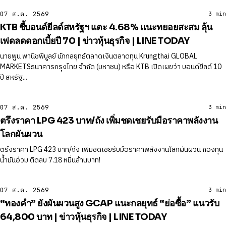
07 ส.ค. 2569
3 min
KTB ชี้บอนด์ยีลด์สหรัฐฯ แตะ 4.68% แนะทยอยสะสม ลุ้น
เฟดลดดอกเบี้ยปี 70 | ข่าวหุ้นธุรกิจ | LINE TODAY
นายพูน พานิชพิบูลย์ นักกลยุทธ์ตลาดเงินตลาดทุน Krungthai GLOBAL
MARKETSธนาคารกรุงไทย จำกัด (มหาชน) หรือ KTB เปิดเผยว่า บอนด์ยีลด์ 10
ปี สหรัฐ...
07 ส.ค. 2569
3 min
ตรึงราคา LPG 423 บาท/ถัง เพิ่มชดเชยรับมือราคาพลังงาน
โลกผันผวน
ตรึงราคา LPG 423 บาท/ถัง เพิ่มชดเชยรับมือราคาพลังงานโลกผันผวน กองทุน
น้ำมันอ่วม ติดลบ 7.18 หมื่นล้านบาท!
07 ส.ค. 2569
3 min
“ทองคำ” ยังผันผวนสูง GCAP แนะกลยุทธ์ “ย่อซื้อ” แนวรับ
64,800 บาท | ข่าวหุ้นธุรกิจ | LINE TODAY