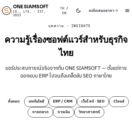
ONE SIAMSOFT
TH /
ขอใบเสนอราคา
CO., LTD. · EST.
EN
2023
บทความ · INSIGHTS
ความรู้เรื่องซอฟต์แวร์สำหรับธุรกิจ
ไทย
แชร์ประสบการณ์จริงจากทีม ONE SIAMSOFT — ตั้งแต่การ
ออกแบบ ERP ไปจนถึงเคล็ดลับ SEO ภาษาไทย
ทั้งหมด
เทคโนโลยี
ERP / CRM
เว็บไซต์ · SEO
Cloud
การตลาด
การเงิน
วิทยาศาสตร์