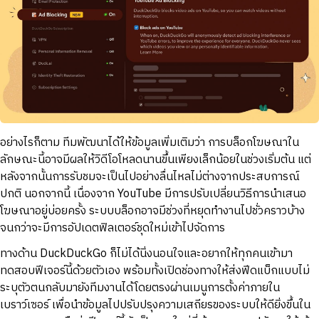
อย่างไรก็ตาม ทีมพัฒนาได้ให้ข้อมูลเพิ่มเติมว่า การบล็อกโฆษณาใน
ลักษณะนี้อาจมีผลให้วิดีโอโหลดนานขึ้นเพียงเล็กน้อยในช่วงเริ่มต้น แต่
หลังจากนั้นการรับชมจะเป็นไปอย่างลื่นไหลไม่ต่างจากประสบการณ์
ปกติ นอกจากนี้ เนื่องจาก YouTube มีการปรับเปลี่ยนวิธีการนำเสนอ
โฆษณาอยู่บ่อยครั้ง ระบบบล็อกอาจมีช่วงที่หยุดทำงานไปชั่วคราวบ้าง
จนกว่าจะมีการอัปเดตฟิลเตอร์ชุดใหม่เข้าไปจัดการ
ทางด้าน DuckDuckGo ก็ไม่ได้นิ่งนอนใจและอยากให้ทุกคนเข้ามา
ทดสอบฟีเจอร์นี้ด้วยตัวเอง พร้อมทั้งเปิดช่องทางให้ส่งฟีดแบ็กแบบไม่
ระบุตัวตนกลับมายังทีมงานได้โดยตรงผ่านเมนูการตั้งค่าภายใน
เบราว์เซอร์ เพื่อนำข้อมูลไปปรับปรุงความเสถียรของระบบให้ดียิ่งขึ้นใน