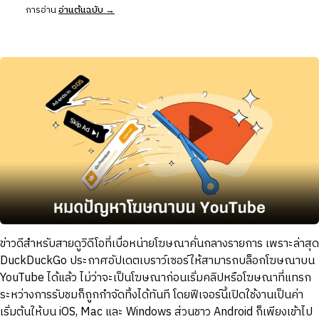
การอ่าน
อ่านต้นฉบับ →
ข่าวดีสำหรับสายดูวิดีโอที่เบื่อหน่ายโฆษณาคั่นกลางรายการ เพราะล่าสุด
DuckDuckGo ประกาศอัปเดตเบราว์เซอร์ให้สามารถบล็อกโฆษณาบน
YouTube ได้แล้ว ไม่ว่าจะเป็นโฆษณาก่อนเริ่มคลิปหรือโฆษณาที่แทรก
ระหว่างการรับชมก็ถูกกำจัดทิ้งได้ทันที โดยฟีเจอร์นี้เปิดใช้งานเป็นค่า
เริ่มต้นให้บน iOS, Mac และ Windows ส่วนชาว Android ก็เพียงเข้าไป