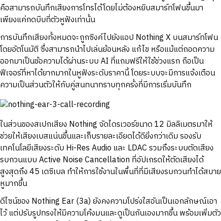
คือสามารถบันทึกเสียงการโทรได้โดยไม่ต้องหยิบสมาร์ทโฟนขึ้นมา
เพียงแค่กดบีบที่ตัวหูฟังเท่านั้น
การบันทึกเสียงทั้งหมดจะถูกซิงค์ไปยังแอป Nothing X บนสมาร์ทโฟน
โดยอัตโนมัติ ซึ่งสามารถนำไปเล่นย้อนหลัง แก้ไข หรือแม้แต่ถอดความ
ออกมาเป็นข้อความได้ผ่านระบบ AI ที่แถมฟรีให้ใช้ช่วงแรก ถือเป็น
ฟีเจอร์ที่หาได้ยากมากในหูฟังระดับราคานี้ โดยระบบจะมีการแจ้งเตือน
ความเป็นส่วนตัวให้กับคู่สนทนาทราบทุกครั้งที่มีการเริ่มบันทึก
ในส่วนของสเปกเสียง Nothing จัดไดรเวอร์ขนาด 12 มิลลิเมตรมาให้
ช่วยให้เสียงเบสแน่นขึ้นและเก็บรายละเอียดได้ดียิ่งกว่าเดิม รองรับ
เทคโนโลยีเสียงระดับ Hi-Res Audio และ LDAC รวมถึงระบบตัดเสียง
รบกวนแบบ Active Noise Cancellation ที่อัปเกรดให้ตัดเสียงได้
สูงสุดถึง 45 เดซิเบล ทำให้การใช้งานในพื้นที่ที่มีเสียงรบกวนทำได้สบาย
หูมากขึ้น
ดีไซน์ของ Nothing Ear (3a) ยังคงความโปร่งใสอันเป็นเอกลักษณ์เอา
ไว้ แต่ปรับรูปทรงให้มีความโค้งมนและดูเป็นกันเองมากขึ้น พร้อมเพิ่มตัว