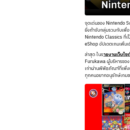
จุดเด่นของ Nintendo Sw
ยิ่งถ้าจับกลุ่มรวมกับเ
Nintendo Classics ที่เ
eShop อัปเดตเกมเพิ่มเ
ล่าสุด ในร
ายงานเว็บไซต
Furukawa ผู้บริหารของ 
เก่าผ่านพิพิธภัณฑ์ที่เพิ
ทุกคนอยากอนุรักษ์เกมขอ