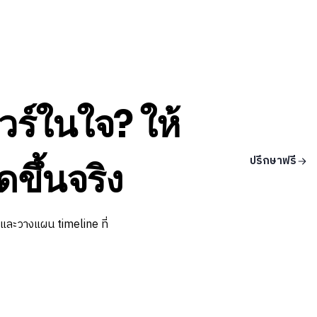
วร์ในใจ? ให้
ปรึกษาฟรี
ดขึ้นจริง
 และวางแผน timeline ที่