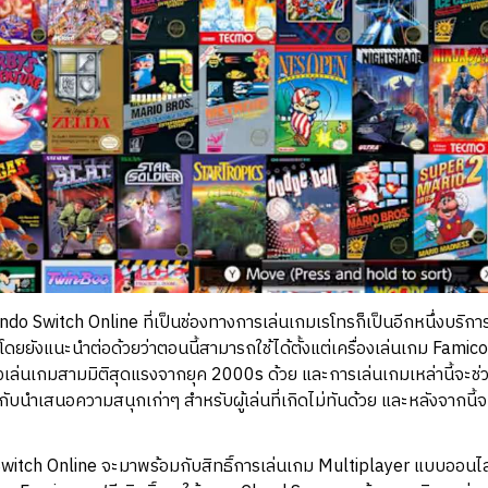
o Switch Online ที่เป็นช่องทางการเล่นเกมเรโทรก็เป็นอีกหนึ่งบริการที
วย โดยยังแนะนำต่อด้วยว่าตอนนี้สามารถใช้ได้ตั้งแต่เครื่องเล่นเกม Fami
งเล่นเกมสามมิติสุดแรงจากยุค 2000s ด้วย และการเล่นเกมเหล่านี้จะช
กับนำเสนอความสนุกเก่าๆ สำหรับผู้เล่นที่เกิดไม่ทันด้วย และหลังจากนี้จะ
Switch Online จะมาพร้อมกับสิทธิ์การเล่นเกม Multiplayer แบบออนไลน