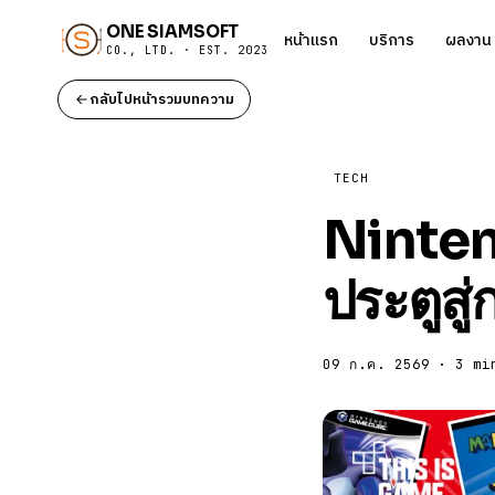
ONE SIAMSOFT
หน้าแรก
บริการ
ผลงาน
CO., LTD. · EST. 2023
กลับไปหน้ารวมบทความ
TECH
Nintend
ประตูสู
09 ก.ค. 2569 · 3 mi