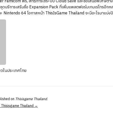
 Famicom ฟรี, สิทธิ์การใช้ระบบ Cloud Save และข้อเสนอพิเศษต่า
ิดชุดบริการเสริมชื่อ Expansion Pack ที่เพิ่มแพลตฟอร์มเกมเรโทรอีกหล
Nintendo 64 โอกาสหน้า ThisIsGame Thailand จะมีอะไรมาแบ่งปัน
ที่สุดในประเทศไทย
blished on
Thisisgame Thailand
.
at Thisisgame Thailand →