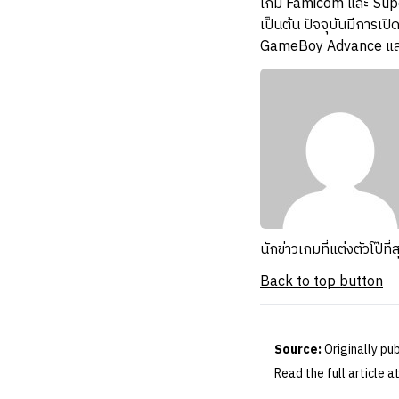
เกม Famicom และ Super
เป็นต้น ปัจจุบันมีการเป
GameBoy Advance และ 
นักข่าวเกมที่แต่งตัวโป๊
Back to top button
Source:
Originally pu
Read the full article 