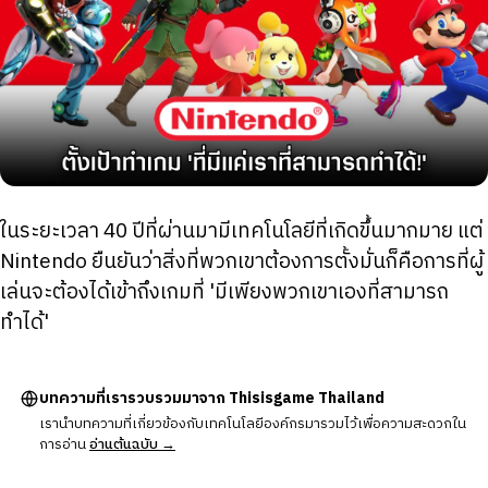
ในระยะเวลา 40 ปีที่ผ่านมามีเทคโนโลยีที่เกิดขึ้นมากมาย แต่
Nintendo ยืนยันว่าสิ่งที่พวกเขาต้องการตั้งมั่นก็คือการที่ผู้
เล่นจะต้องได้เข้าถึงเกมที่ 'มีเพียงพวกเขาเองที่สามารถ
ทำได้'
บทความที่เรารวบรวมมาจาก Thisisgame Thailand
เรานำบทความที่เกี่ยวข้องกับเทคโนโลยีองค์กรมารวมไว้เพื่อความสะดวกใน
การอ่าน
อ่านต้นฉบับ →