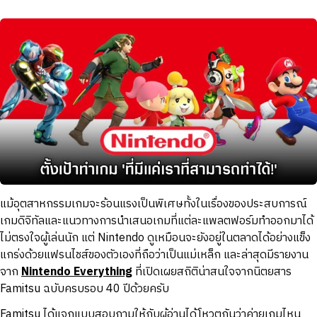
แม้อุตสาหกรรมเกมจะร้อนแรงเป็นพิเศษทั้งในเรื่องของประสบการณ์
เกมดิจิทัลและแนวทางการนำเสนอเกมที่แต่ละแพลตฟอร์มทำออกมาได้
ไม่ตรงใจผู้เล่นนัก แต่ Nintendo ดูเหมือนจะยังอยู่ในตลาดได้อย่างแข็ง
แกร่งด้วยแฟรนไชส์ของตัวเองที่ถือว่าเป็นแม่เหล็ก และล่าสุดมีรายงาน
จาก
Nintendo Everything
ที่เปิดเผยสถิติน่าสนใจจากนิตยสาร
Famitsu ฉบับครบรอบ 40 ปีด้วยครับ
Famitsu ได้แจกแบบสอบถามให้กับผู้อ่านได้โหวตกันว่าค่ายเกมไหน