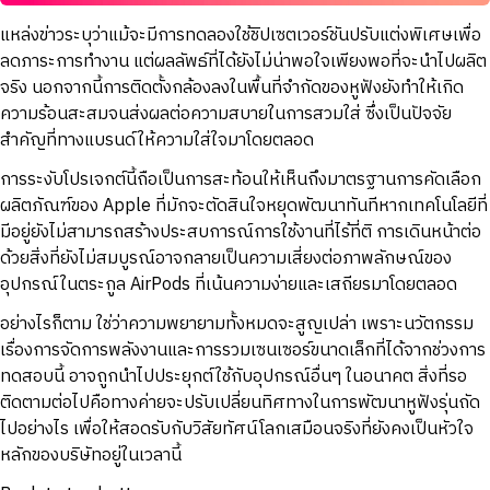
แหล่งข่าวระบุว่าแม้จะมีการทดลองใช้ชิปเซตเวอร์ชันปรับแต่งพิเศษเพื่อ
ลดภาระการทำงาน แต่ผลลัพธ์ที่ได้ยังไม่น่าพอใจเพียงพอที่จะนำไปผลิต
จริง นอกจากนี้การติดตั้งกล้องลงในพื้นที่จำกัดของหูฟังยังทำให้เกิด
ความร้อนสะสมจนส่งผลต่อความสบายในการสวมใส่ ซึ่งเป็นปัจจัย
สำคัญที่ทางแบรนด์ให้ความใส่ใจมาโดยตลอด
การระงับโปรเจกต์นี้ถือเป็นการสะท้อนให้เห็นถึงมาตรฐานการคัดเลือก
ผลิตภัณฑ์ของ Apple ที่มักจะตัดสินใจหยุดพัฒนาทันทีหากเทคโนโลยีที่
มีอยู่ยังไม่สามารถสร้างประสบการณ์การใช้งานที่ไร้ที่ติ การเดินหน้าต่อ
ด้วยสิ่งที่ยังไม่สมบูรณ์อาจกลายเป็นความเสี่ยงต่อภาพลักษณ์ของ
อุปกรณ์ในตระกูล AirPods ที่เน้นความง่ายและเสถียรมาโดยตลอด
อย่างไรก็ตาม ใช่ว่าความพยายามทั้งหมดจะสูญเปล่า เพราะนวัตกรรม
เรื่องการจัดการพลังงานและการรวมเซนเซอร์ขนาดเล็กที่ได้จากช่วงการ
ทดสอบนี้ อาจถูกนำไปประยุกต์ใช้กับอุปกรณ์อื่นๆ ในอนาคต สิ่งที่รอ
ติดตามต่อไปคือทางค่ายจะปรับเปลี่ยนทิศทางในการพัฒนาหูฟังรุ่นถัด
ไปอย่างไร เพื่อให้สอดรับกับวิสัยทัศน์โลกเสมือนจริงที่ยังคงเป็นหัวใจ
หลักของบริษัทอยู่ในเวลานี้