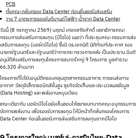
PCB
ตั้งคณะกลั่นกรอง Data Center ก่อนยื่นขอรับส่งเสริม
วาง 7 มาตรการรองรับดีมานด์ไฟฟ้า-น้ำจาก Data Center
วันนี้ (8 กรกฎาคม 2569) นฤตม์ เทอดสถีรศักดิ์ เลขาธิการคณะ
กรรมการส่งเสริมการลงทุน (บีโอไอ) เผยว่า ที่ประชุมคณะกรรมการส่ง
เสริมการลงทุน (บอร์ดบีโอไอ) ซึ่งมี ดร.เอกนิติ นิติทัณฑ์ประภาศ รอง
นายกรัฐมนตรีและรัฐมนตรีว่าการกระทรวงการคลัง เป็นประธาน มีมติ
อนุมัติส่งเสริมการลงทุนโครงการขนาดใหญ่ 9 โครงการ มูลค่ารวม
66,320 ล้านบาท
โครงการที่ได้รับอนุมัติครอบคลุมอุตสาหกรรมอาหาร การขนส่งทาง
อากาศ วัสดุอิเล็กทรอนิกส์ขั้นสูง ธุรกิจจัดเก็บและประมวลผลข้อมูล
(Data Hosting) และพลังงานหมุนเวียน
ขณะเดียวกัน บอร์ดบีโอไอยังเห็นชอบให้ขยายบทบาทคณะอนุกรรมการ
จัดการพลังงาน เพื่อรองรับการลงทุน ให้มีหน้าที่กลั่นกรองโครงการ
Data Center ก่อนยื่นขอรับการส่งเสริมการลงทุนจากบีโอไอ
9 โครงการใหญ่: เนสท์เล่-การบินไทย-Data