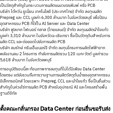
เป็นวัสดุสำคัญในกระบวนการผลิตแผงวงจรพิมพ์ หรือ PCB
บริษัท ไต้หวัน ยูเนี่ยน เทคโนโลยี (ประเทศไทย) จำกัด ลงทุนผลิต
Prepreg และ CCL มูลค่า 6,300 ล้านบาท ในจังหวัดชลบุรี เพื่อป้อน
อุตสาหกรรม PCB ที่ใช้ใน AI Server และ Data Center
บริษัท ฟูลเทค ไฟเบอร์ กลาส (ไทยแลนด์) จำกัด ลงทุนผลิตผ้าใยแก้ว
มูลค่า 3,310 ล้านบาท ในจังหวัดฉะเชิงเทรา ซึ่งเป็นวัตถุดิบสำหรับการ
ผลิต CCL และต่อยอดไปยังการผลิต PCB
บริษัท ลมรักษ์ กรีนเอ็นเนอร์จี จำกัด ลงทุนโครงการผลิตไฟฟ้าจาก
พลังงานลม 2 โครงการ กำลังการผลิตรวม 120 เมกะวัตต์ มูลค่ารวม
5,618 ล้านบาท ในจังหวัดลพบุรี
การอนุมัติรอบนี้สะท้อนภาพการลงทุนที่ไม่ได้มีเพียง Data Center
โดยตรง แต่ยังรวมถึงการวางฐานการผลิตวัสดุต้นน้ำของอุตสาหกรรม
อิเล็กทรอนิกส์ โดยเฉพาะ Prepreg, CCL และผ้าใยแก้ว ซึ่งเป็นชิ้นส่วน
สำคัญในห่วงโซ่การผลิต PCB สำหรับอุปกรณ์ AI และโครงสร้างพื้น
ฐานดิจิทัล
ตั้งคณะกลั่นกรอง Data Center ก่อนยื่นขอรับส่ง