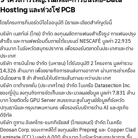
Hosting และห่วงโซ่ PCB
โดยโครงการที่บอร์ดบีโอไออนุมัติ มีรายละเอียดสำคัญดังนี้
บริษัท เนสท์เล่ (ไทย) จำกัด ลงทุนผลิตกาแฟผงสำเร็จรูป กาแฟผงปรุง
สำเร็จ และกาแฟพร้อมดื่มภายใต้แบรนด์ NESCAFÉ มูลค่า 22,935
ล้านบาท ในจังหวัดสมุทรปราการ เพื่อรองรับตลาดในประเทศและต่าง
ประเทศ
บริษัท การบินไทย จำกัด (มหาชน) ได้รับอนุมัติ 2 โครงการ มูลค่ารวม
14,326 ล้านบาท เพื่อขยายกิจการขนส่งทางอากาศ ผ่านการเช่าเครื่อง
บินโดยสาร 8 ลำ สำหรับให้บริการเส้นทางระหว่างประเทศ
บริษัท ดาต้าเซคชั่น (ประเทศไทย) จำกัด ในเครือ Datasection Inc.
ของญี่ปุ่น ลงทุนกิจการจัดเก็บและประมวลผลข้อมูล มูลค่า 7,831 ล้าน
บาท โดยติดตั้ง GPU Server สมรรถนะสูงในศูนย์ข้อมูลที่จังหวัด
ปทุมธานีและกรุงเทพมหานคร เพื่อรองรับบริการด้าน AI และธุรกิจ
ดิจิทัล
บริษัท ดูซาน อิเลคโทร-แมททีเรียลส์ (ไทยแลนด์) จำกัด ในเครือ
Doosan Corp. ของเกาหลีใต้ ลงทุนผลิต Prepreg และ Copper Clad
Laminate (CCL) มูลค่า 6,000 ล้านบาท ในจังหวัดสมุทรปราการ ซึ่ง