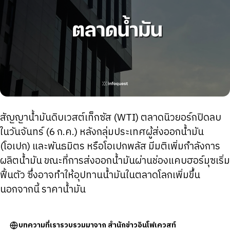
สัญญาน้ำมันดิบเวสต์เท็กซัส (WTI) ตลาดนิวยอร์กปิดลบ
ในวันจันทร์ (6 ก.ค.) หลังกลุ่มประเทศผู้ส่งออกน้ำมัน
(โอเปก) และพันธมิตร หรือโอเปกพลัส มีมติเพิ่มกำลังการ
ผลิตน้ำมัน ขณะที่การส่งออกน้ำมันผ่านช่องแคบฮอร์มุซเริ่ม
ฟื้นตัว ซึ่งอาจทำให้อุปทานน้ำมันในตลาดโลกเพิ่มขึ้น
นอกจากนี้ ราคาน้ำมัน
บทความที่เรารวบรวมมาจาก สำนักข่าวอินโฟเควสท์