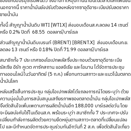
ช่องแคบฮอร์มุซเริ่มฟื้นตัว ซึ่งอาจทำให้อุปทานน้ำมันในตลาดโลกเพิ่มขึ้น
นอกจากนี้ ราคาน้ำมันยังปรับตัวลงหลังจากซาอุดีอาระเบียปรับลดราคา
ขายน้ำมัน
ทั้งนี้ สัญญาน้ำมันดิบ WTI [WTI.X] ส่งมอบเดือนส.ค.ลดลง 14 เซนต์
หรือ 0.2% ปิดที่ 68.55 ดอลลาร์/บาร์เรล
ส่วนสัญญาน้ำมันดิบเบรนท์ (BRENT) [BRENT.X] ส่งมอบเดือนก.ย.
ลดลง 13 เซนต์ หรือ 0.18% ปิดที่ 71.99 ดอลลาร์/บาร์เรล
สมาชิกทั้ง 7 ประเทศของโอเปกพลัสซึ่งประกอบด้วยซาอุดีอาระเบีย
รัสเซีย อิรัก คูเวต คาซัคสถาน แอลจีเรีย และโอมาน ได้จัดการประชุม
ทางออนไลน์ในวันอาทิตย์ (5 ก.ค.) เพื่อทบทวนสภาวะและแนวโน้มตลาด
น้ำมันโลก
หลังเสร็จสิ้นการประชุม กลุ่มโอเปกพลัสได้แถลงการณ์โดยระบุว่า ด้วย
ความมุ่งมั่นในการสนับสนุนเสถียรภาพของตลาดน้ำมัน กลุ่มโอเปกพลัส
จึงตัดสินใจเพิ่มเพดานการผลิตน้ำมันอีก 188,000 บาร์เรลต่อวัน โดย
จะมีผลบังคับใช้ในเดือนส.ค. พร้อมระบุว่า สมาชิกทั้ง 7 ประเทศจะปรับ
เปลี่ยนกำลังการผลิตด้วยความยืดหยุ่นตามสภาวะตลาดที่เปลี่ยนแปลง
ไป และมีกำหนดจัดการประชุมร่วมกันอีกวันที่ 2 ส.ค. เพื่อตัดสินใจเกี่ยว