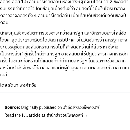
ลดลงเฉลี่ย 1.5 ล้านบาร์เรลต่อวัน หลังเศรษฐกิจในไตรมาส 2 ชะลอตัว
รุนแรงกว่าที่คาดไว้ โดยข้อมูลเบื้องต้นชี้ว่า อุปสงค์น้ำมันในไตรมาสดัง
กล่าวอาจลดลงถึง 4 ล้านบาร์เรลต่อวัน เมื่อเทียบกับช่วงเดียวกันของปี
ก่อน
นักลงทุนยังคงจับตาการเจรจาระหว่างสหรัฐฯ และอิหร่านอย่างใกล้ชิด
โดยล่าสุดประธานาธิบดีโดนัลด์ ทรัมป์ กล่าวในวันจันทร์ว่า สหรัฐฯ อาจ
จะบรรลุข้อตกลงกับอิหร่าน หรือไม่ก็กำจัดอิหร่านให้สิ้นซาก ซึ่งถือ
เป็นการส่งคำขู่ครั้งใหม่ว่าสหรัฐฯ อาจกลับมาใช้ปฏิบัติการทางทหารอีก
ครั้ง ในขณะที่อิหร่านได้แสดงท่าทีท้าทายสหรัฐฯ โดยเฉพาะช่วงเวลาที่
อิหร่านกำลังจัดพิธีไว้อาลัยของอดีตผู้นำสูงสุด อยาตอลเลาะห์ อาลี คาเม
เนอี
โดย รัตนา พงศ์ทวิช
Source:
Originally published on
สำนักข่าวอินโฟเควสท์
.
Read the full article at สำนักข่าวอินโฟเควสท์ →