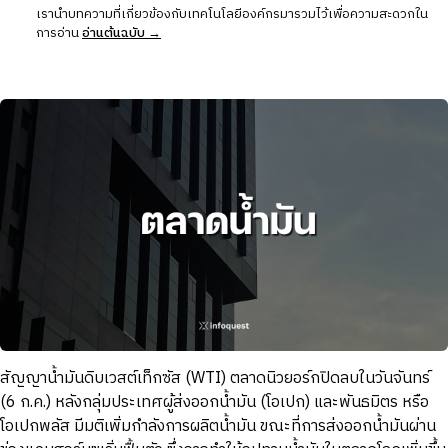
เรานำบทความที่เกี่ยวข้องกับเทคโนโลยีองค์กรมารวมไว้เพื่อความสะดวกใน
การอ่าน
อ่านต้นฉบับ →
สัญญาน้ำมันดิบเวสต์เท็กซัส (WTI) ตลาดนิวยอร์กปิดลบในวันจันทร์
(6 ก.ค.) หลังกลุ่มประเทศผู้ส่งออกน้ำมัน (โอเปก) และพันธมิตร หรือ
โอเปกพลัส มีมติเพิ่มกำลังการผลิตน้ำมัน ขณะที่การส่งออกน้ำมันผ่าน