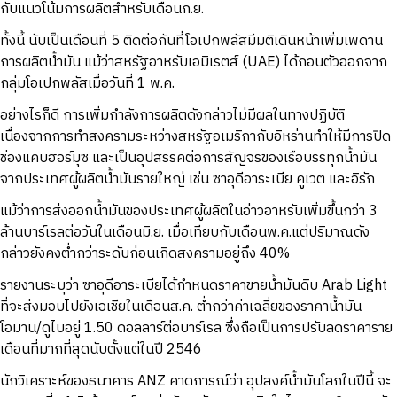
กับแนวโน้มการผลิตสำหรับเดือนก.ย.
ทั้งนี้ นับเป็นเดือนที่ 5 ติดต่อกันที่โอเปกพลัสมีมติเดินหน้าเพิ่มเพดาน
การผลิตน้ำมัน แม้ว่าสหรัฐอาหรับเอมิเรตส์ (UAE) ได้ถอนตัวออกจาก
กลุ่มโอเปกพลัสเมื่อวันที่ 1 พ.ค.
อย่างไรก็ดี การเพิ่มกำลังการผลิตดังกล่าวไม่มีผลในทางปฏิบัติ
เนื่องจากการทำสงครามระหว่างสหรัฐอเมริกากับอิหร่านทำให้มีการปิด
ช่องแคบฮอร์มุซ และเป็นอุปสรรคต่อการสัญจรของเรือบรรทุกน้ำมัน
จากประเทศผู้ผลิตน้ำมันรายใหญ่ เช่น ซาอุดีอาระเบีย คูเวต และอิรัก
แม้ว่าการส่งออกน้ำมันของประเทศผู้ผลิตในอ่าวอาหรับเพิ่มขึ้นกว่า 3
ล้านบาร์เรลต่อวันในเดือนมิ.ย. เมื่อเทียบกับเดือนพ.ค.แต่ปริมาณดัง
กล่าวยังคงต่ำกว่าระดับก่อนเกิดสงครามอยู่ถึง 40%
รายงานระบุว่า ซาอุดีอาระเบียได้กำหนดราคาขายน้ำมันดิบ Arab Light
ที่จะส่งมอบไปยังเอเชียในเดือนส.ค. ต่ำกว่าค่าเฉลี่ยของราคาน้ำมัน
โอมาน/ดูไบอยู่ 1.50 ดอลลาร์ต่อบาร์เรล ซึ่งถือเป็นการปรับลดราคาราย
เดือนที่มากที่สุดนับตั้งแต่ในปี 2546
นักวิเคราะห์ของธนาคาร ANZ คาดการณ์ว่า อุปสงค์น้ำมันโลกในปีนี้ จะ