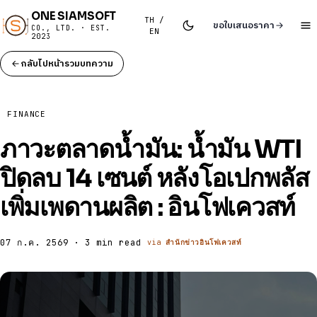
ONE SIAMSOFT
TH /
ขอใบเสนอราคา
CO., LTD. · EST.
EN
2023
กลับไปหน้ารวมบทความ
FINANCE
ภาวะตลาดน้ำมัน: น้ำมัน WTI
ปิดลบ 14 เซนต์ หลังโอเปกพลัส
เพิ่มเพดานผลิต : อินโฟเควสท์
07 ก.ค. 2569 · 3 min read
via
สำนักข่าวอินโฟเควสท์