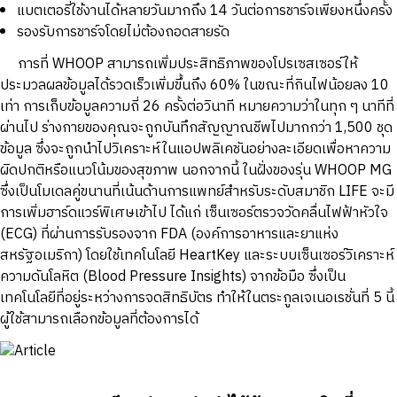
แบตเตอรี่ใช้งานได้หลายวันมากถึง 14 วันต่อการชาร์จเพียงหนึ่งครั้ง
รองรับการชาร์จโดยไม่ต้องถอดสายรัด
การที่ WHOOP สามารถเพิ่มประสิทธิภาพของโปรเซสเซอร์ให้
ประมวลผลข้อมูลได้รวดเร็วเพิ่มขึ้นถึง 60% ในขณะที่กินไฟน้อยลง 10
เท่า การเก็บข้อมูลความถี่ 26 ครั้งต่อวินาที หมายความว่าในทุก ๆ นาทีที่
ผ่านไป ร่างกายของคุณจะถูกบันทึกสัญญาณชีพไปมากกว่า 1,500 ชุด
ข้อมูล ซึ่งจะถูกนำไปวิเคราะห์ในแอปพลิเคชันอย่างละเอียดเพื่อหาความ
ผิดปกติหรือแนวโน้มของสุขภาพ นอกจากนี้ ในฝั่งของรุ่น WHOOP MG
ซึ่งเป็นโมเดลคู่ขนานที่เน้นด้านการแพทย์สำหรับระดับสมาชิก LIFE จะมี
การเพิ่มฮาร์ดแวร์พิเศษเข้าไป ได้แก่ เซ็นเซอร์ตรวจวัดคลื่นไฟฟ้าหัวใจ
(ECG) ที่ผ่านการรับรองจาก FDA (องค์การอาหารและยาแห่ง
สหรัฐอเมริกา) โดยใช้เทคโนโลยี HeartKey และระบบเซ็นเซอร์วิเคราะห์
ความดันโลหิต (Blood Pressure Insights) จากข้อมือ ซึ่งเป็น
เทคโนโลยีที่อยู่ระหว่างการจดสิทธิบัตร ทำให้ในตระกูลเจเนอเรชั่นที่ 5 นี้
ผู้ใช้สามารถเลือกข้อมูลที่ต้องการได้