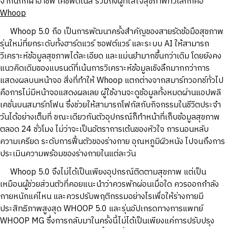
จากนักกีฬาอาชีพ โค้ชฟิตเนส รวมถึงผู้ที่ใส่ใจสุขภาพทั่วโลกก็คือ
Whoop
Whoop 5.0 ถือ เป็นการพัฒนาครั้งสำคัญของสายรัดข้อมือสุขภาพ
รุ่นใหม่ที่ยกระดับทั้งฮาร์ดแวร์ ซอฟต์แวร์ และระบบ AI ให้สามารถ
วิเคราะห์ข้อมูลสุขภาพได้ละเอียด และแม่นยำมากขึ้นกว่าเดิม โดยยังคง
แนวคิดเดิมของแบรนด์ที่เน้นการวิเคราะห์ข้อมูลเชิงลึกมากกว่าการ
แสดงผลบนหน้าจอ สิ่งที่ทำให้ Whoop แตกต่างจากสมาร์ทวอทช์ทั่วไป
คือการไม่มีหน้าจอแสดงผลเลย ผู้ใช้งานจะดูข้อมูลทั้งหมดผ่านแอปพลิ
เคชั่นบนสมาร์ทโฟน ซึ่งช่วยให้สามารถโฟกัสกับกิจกรรมในชีวิตประจำ
วันได้อย่างเต็มที่ ขณะเดียวกันตัวอุปกรณ์ก็ทำหน้าที่เก็บข้อมูลสุขภาพ
ตลอด 24 ชั่วโมง ไม่ว่าจะเป็นอัตราการเต้นของหัวใจ การนอนหลับ
ความเครียด ระดับการฟื้นตัวของร่างกาย อุณหภูมิผิวหนัง ไปจนถึงการ
ประเมินความพร้อมของร่างกายในแต่ละวัน
Whoop 5.0 จึงไม่ได้เป็นเพียงอุปกรณ์ติดตามสุขภาพ แต่เป็น
เหมือนผู้ช่วยส่วนตัวที่คอยแนะนำว่าควรพักผ่อนเมื่อใด ควรออกกำลัง
กายหนักแค่ไหน และควรปรับพฤติกรรมอย่างไรเพื่อให้ร่างกายมี
ประสิทธิภาพสูงสุด WHOOP 5.0 และรุ่นอัปเกรดทางการแพทย์
WHOOP MG ซึ่งการกลับมาในครั้งนี้ไม่ได้เป็นเพียงแค่การปรับปรุง