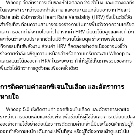
Whoop วัดอัตราการเต้นของหัวใจตลอด 24 ชั่วโมง และแสดงผลทั้ง
ในขณะพัก ระหว่างออกกำลังกาย และขณะนอนหลับนอกจาก Heart
Rate แล้ว ยังมีการวัด Heart Rate Variability (HRV) ซึ่งเป็นตัวชี้วัด
สำคัญที่สะท้อนความสามารถของร่างกายในการฟื้นตัวจากความเครียด
และการออกกำลังกายโดยทั่วไป หากค่า HRV มีแนวโน้มสูงและคงที่ มัก
สะท้อนว่าระบบประสาทอัตโนมัติทำงานได้สมดุล ร่างกายพร้อมรับ
กิจกรรมที่ใช้พลังงาน ส่วนค่า HRV ที่ลดลงอย่างต่อเนื่องอาจบ่งชี้ว่า
ร่างกายกำลังเผชิญความเหนื่อยล้าหรือความเครียดสะสม Whoop จะ
แสดงแนวโน้มของค่า HRV ในระยะยาว ทำให้ผู้ใช้เห็นภาพรวมของการ
ฟื้นตัวได้ดีกว่าการดูตัวเลขเพียงครั้งเดียว
การติดตามค่าออกซิเจนในเลือด และอัตราการ
หายใจ
Whoop 5.0 ยังติดตามค่า ออกซิเจนในเลือด และอัตราการหายใจ
ระหว่างการนอนหลับและช่วงพัก เพื่อช่วยให้ผู้ใช้สังเกตการเปลี่ยนแปลง
ของร่างกายได้อย่างต่อเนื่อง การติดตามค่าเหล่านี้มีประโยชน์สำหรับผู้ที่
ออกกำลังกายหนัก เดินทางไปพื้นที่สูง หรือผู้ที่ต้องการเฝ้าดูแนวโน้ม