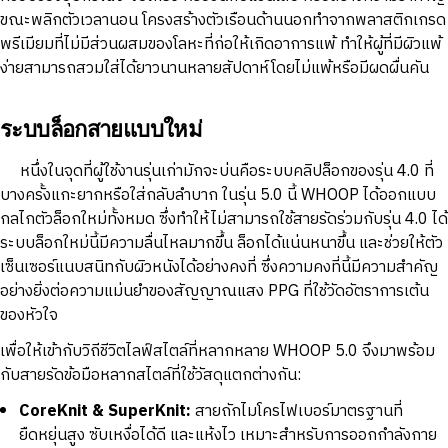
ขณะพลิกตัวเวลานอน โครงสร้างตัวเรือนด้านนอกทำจากพลาสติกเกรด
พรีเมียมที่ไม่มีส่วนผสมของโลหะที่ก่อให้เกิดอาการแพ้ ทำให้ผู้ที่มีผิวแพ้
ง่ายสามารถสวมใส่ได้ยาวนานหลายสัปดาห์โดยไม่แพ้หรือมีผดผื่นคัน
ระบบล็อกสายแบบใหม่
หนึ่งในจุดที่ผู้ใช้งานรุ่นเก่ามักจะบ่นคือระบบคลิปล็อกของรุ่น 4.0 ที่
บางครั้งแกะยากหรือใส่กลับลำบาก ในรุ่น 5.0 นี้ WHOOP ได้ออกแบบ
กลไกตัวล็อกใหม่ทั้งหมด ซึ่งทำให้ไม่สามารถใช้สายรัดร่วมกับรุ่น 4.0 ได้
ระบบล็อกใหม่นี้มีความลื่นไหลมากขึ้น ล็อกได้แน่นหนาขึ้น และช่วยให้ตัว
เซ็นเซอร์แนบสนิทกับผิวหนังได้อย่างคงที่ ซึ่งความคงที่นี้มีความสำคัญ
อย่างยิ่งต่อความแม่นยำของสัญญาณแสง PPG ที่ใช้วัดอัตราการเต้น
ของหัวใจ
เพื่อให้เข้ากับวิถีชีวิตไลฟ์สไตล์ที่หลากหลาย WHOOP 5.0 จึงมาพร้อม
กับสายรัดข้อมือหลากสไตล์ที่ใช้วัสดุแตกต่างกัน:
CoreKnit & SuperKnit:
สายถักไมโครไฟเบอร์มาตรฐานที่
ยืดหยุ่นสูง ซับเหงื่อได้ดี และแห้งไว เหมาะสำหรับการออกกำลังกาย