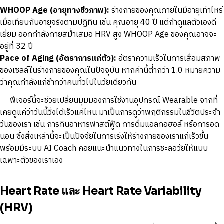
WHOOP Age (อายุทางชีวภาพ):
ร่างกายของคุณภายในมีอายุเท่าไหร่
เมื่อเทียบกับอายุจริงตามปฏิทิน เช่น คุณอายุ 40 ปี แต่ถ้าดูแลตัวเองดี
เยี่ยม ออกกำลังกายสม่ำเสมอ HRV สูง WHOOP Age ของคุณอาจจะ
อยู่ที่ 32 ปี
Pace of Aging (อัตราการแก่ตัว):
อัตราความเร็วในการเสื่อมสภาพ
ของเซลล์ในร่างกายของคุณในปัจจุบัน หากค่านี้ต่ำกว่า 1.0 หมายความ
ว่าคุณกำลังแก่ช้ากว่าคนทั่วไปในวัยเดียวกัน
ฟีเจอร์นี้จะช่วยเปลี่ยนมุมมองการใช้งานอุปกรณ์ Wearable จากที่
เคยดูแค่ว่าวันนี้วิ่งได้เร็วแค่ไหน มาเป็นการดูว่าพฤติกรรมในชีวิตประจำ
วันของเรา เช่น การกินอาหารฟาสต์ฟู้ด การดื่มแอลกอฮอล์ หรือการอด
นอน ซึ่งสิ่งเหล่านี้จะเป็นปัจจัยในการเร่งให้ร่างกายของเราแก่เร็วขึ้น
พร้อมมีระบบ AI Coach คอยแนะนำแนวทางในการชะลอวัยให้แบบ
เฉพาะตัวของเราเอง
Heart Rate และ Heart Rate Variability
(HRV)