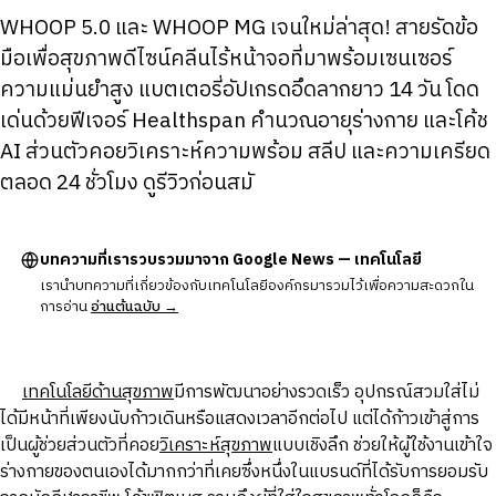
WHOOP 5.0 และ WHOOP MG เจนใหม่ล่าสุด! สายรัดข้อ
มือเพื่อสุขภาพดีไซน์คลีนไร้หน้าจอที่มาพร้อมเซนเซอร์
ความแม่นยำสูง แบตเตอรี่อัปเกรดอึดลากยาว 14 วัน โดด
เด่นด้วยฟีเจอร์ Healthspan คำนวณอายุร่างกาย และโค้ช
AI ส่วนตัวคอยวิเคราะห์ความพร้อม สลีป และความเครียด
ตลอด 24 ชั่วโมง ดูรีวิวก่อนสมั
บทความที่เรารวบรวมมาจาก Google News — เทคโนโลยี
เรานำบทความที่เกี่ยวข้องกับเทคโนโลยีองค์กรมารวมไว้เพื่อความสะดวกใน
การอ่าน
อ่านต้นฉบับ →
เทคโนโลยีด้านสุขภาพ
มีการพัฒนาอย่างรวดเร็ว อุปกรณ์สวมใส่ไม่
ได้มีหน้าที่เพียงนับก้าวเดินหรือแสดงเวลาอีกต่อไป แต่ได้ก้าวเข้าสู่การ
เป็นผู้ช่วยส่วนตัวที่คอย
วิเคราะห์สุขภาพ
แบบเชิงลึก ช่วยให้ผู้ใช้งานเข้าใจ
ร่างกายของตนเองได้มากกว่าที่เคยซึ่งหนึ่งในแบรนด์ที่ได้รับการยอมรับ