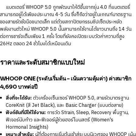
แบตเตอรี่ WHOOP 5.0 ถูกพัฒนาให้ดีขึ้นจากรุ่น 4.0 ที่แบตเตอรี่
สามารถอยู่ได้เพียงประมาณ 4-5 วัน ซึ่งก็ถือว่าอยู่ในเกณฑ์มาตรฐาน
ของสายรัดข้อมือขนาดเล็ก แต่ด้วยสถาปัตยกรรมชิปเซ็ตประหยัด
พลังงานตัวใหม่ WHOOP 5.0 นัั้นสามารถใช้งานได้ยาวนานถึง 14 วัน
ต่อการชาร์จเต็มเพียง 1 ครั้ง โดยที่ยังคงเปิดระบบวัดค่าความถี่สูง
26Hz ตลอด 24 ชั่วโมงได้เหมือนเดิม
ราคาและระดับสมาชิกแบบใหม่
WHOOP ONE (ระดับเริ่มต้น - เน้นความคุ้มค่า) ค่าสมาชิก
4,690 บาทต่อปี
สิ่งที่จะได้รับ:
ตัวเครื่องเซ็นเซอร์ WHOOP 5.0, สายรัดมาตรฐาน
CoreKnit (สี Jet Black), และ Basic Charger (แบบต่อสาย)
ฟังก์ชันที่มีให้ใช้งาน:
การวัด Strain, Sleep, Recovery พื้นฐาน,
ฟีเจอร์นับก้าว และฟีเจอร์ผู้ช่วยฮอร์โมนสตรี (Women's
Hormonal Insights)
เหมาะสำหรับ:
ผู้ที่ต้องการเริ่มต้นเข้าสู่ระบบนิเวศของ WHOOP เน้น