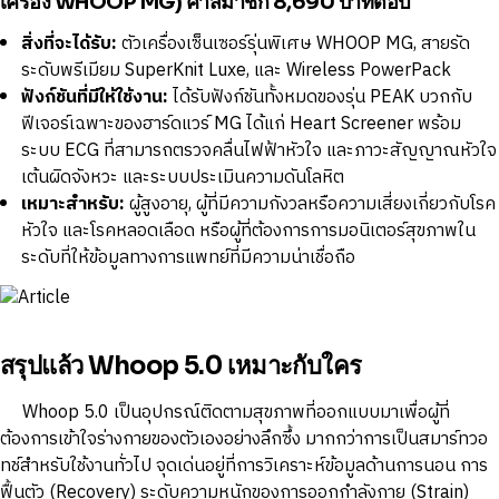
เครื่อง WHOOP MG) ค่าสมาชิก 8,690 บาทต่อปี
สิ่งที่จะได้รับ:
ตัวเครื่องเซ็นเซอร์รุ่นพิเศษ WHOOP MG, สายรัด
ระดับพรีเมียม SuperKnit Luxe, และ Wireless PowerPack
ฟังก์ชันที่มีให้ใช้งาน:
ได้รับฟังก์ชันทั้งหมดของรุ่น PEAK บวกกับ
ฟีเจอร์เฉพาะของฮาร์ดแวร์ MG ได้แก่ Heart Screener พร้อม
ระบบ ECG ที่สามารถตรวจคลื่นไฟฟ้าหัวใจ และภาวะสัญญาณหัวใจ
เต้นผิดจังหวะ และระบบประเมินความดันโลหิต
เหมาะสำหรับ:
ผู้สูงอายุ, ผู้ที่มีความกังวลหรือความเสี่ยงเกี่ยวกับโรค
หัวใจ และโรคหลอดเลือด หรือผู้ที่ต้องการการมอนิเตอร์สุขภาพใน
ระดับที่ให้ข้อมูลทางการแพทย์ที่มีความน่าเชื่อถือ
สรุปแล้ว Whoop 5.0 เหมาะกับใคร
Whoop 5.0 เป็นอุปกรณ์ติดตามสุขภาพที่ออกแบบมาเพื่อผู้ที่
ต้องการเข้าใจร่างกายของตัวเองอย่างลึกซึ้ง มากกว่าการเป็นสมาร์ทวอ
ทช์สำหรับใช้งานทั่วไป จุดเด่นอยู่ที่การวิเคราะห์ข้อมูลด้านการนอน การ
ฟื้นตัว (Recovery) ระดับความหนักของการออกกำลังกาย (Strain)