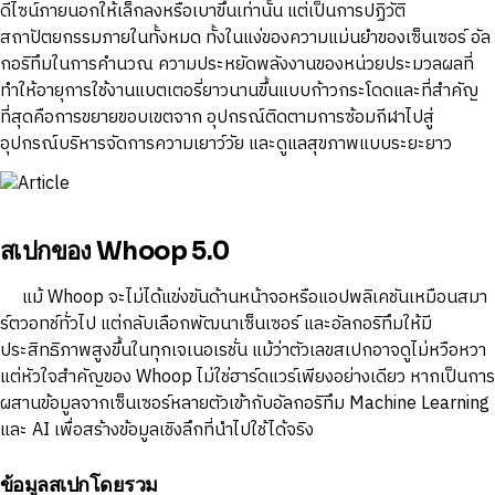
ดีไซน์ภายนอกให้เล็กลงหรือเบาขึ้นเท่านั้น แต่เป็นการปฏิวัติ
สถาปัตยกรรมภายในทั้งหมด ทั้งในแง่ของความแม่นยำของเซ็นเซอร์ อัล
กอริทึมในการคำนวณ ความประหยัดพลังงานของหน่วยประมวลผลที่
ทำให้อายุการใช้งานแบตเตอรี่ยาวนานขึ้นแบบก้าวกระโดดและที่สำคัญ
ที่สุดคือการขยายขอบเขตจาก อุปกรณ์ติดตามการซ้อมกีฬาไปสู่
อุปกรณ์บริหารจัดการความเยาว์วัย และดูแลสุขภาพแบบระยะยาว
สเปกของ Whoop 5.0
แม้ Whoop จะไม่ได้แข่งขันด้านหน้าจอหรือแอปพลิเคชันเหมือนสมา
ร์ตวอทช์ทั่วไป แต่กลับเลือกพัฒนาเซ็นเซอร์ และอัลกอริทึมให้มี
ประสิทธิภาพสูงขึ้นในทุกเจเนอเรชั่น แม้ว่าตัวเลขสเปกอาจดูไม่หวือหวา
แต่หัวใจสำคัญของ Whoop ไม่ใช่ฮาร์ดแวร์เพียงอย่างเดียว หากเป็นการ
ผสานข้อมูลจากเซ็นเซอร์หลายตัวเข้ากับอัลกอริทึม Machine Learning
และ AI เพื่อสร้างข้อมูลเชิงลึกที่นำไปใช้ได้จริง
ข้อมูลสเปกโดยรวม