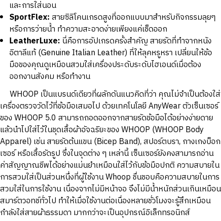
และการใส่นอน
SportFlex:
สายซิลิโคนเกรดสูงที่ออกแบบมาสำหรับกิจกรรมลุยๆ
หรือการว่ายน้ำ ทำความสะอาดง่ายเพียงแค่เช็ดออก
LeatherLuxe:
นี่คือการอัปเกรดครั้งสำคัญ สายรัดที่ทำจากหนัง
อิตาลีแท้ (Genuine Italian Leather) ที่ให้ลุคหรูหรา เปลี่ยนให้ข้อ
มือของคุณดูเหมือนสวมใส่เครื่องประดับระดับไฮเอนด์เมื่อต้อง
ออกงานสังคม หรือทำงาน
WHOOP เป็นแบรนด์เดียวที่ผลักดันแนวคิดที่ว่า คุณไม่จำเป็นต้องใส่
เครื่องตรวจวัดไว้ที่ข้อมือเสมอไป ด้วยเทคโนโลยี AnyWear ตัวเซ็นเซอร์
ของ WHOOP 5.0 สามารถถอดออกจากสายรัดข้อมือได้อย่างง่ายดาย
แล้วนำไปใส่ไว้ในชุดเสื้อผ้าอัจฉริยะของ WHOOP (WHOOP Body
Apparel) เช่น สายรัดต้นแขน (Bicep Band), สปอร์ตบรา, กางเกงบ็อก
เซอร์ หรือเสื้อรัดรูป ซึ่งในจุดต่าง ๆ เหล่านี้ เซ็นเซอร์ยังคงสามารถอ่าน
ค่าสัญญาณชีพได้อย่างแม่นยำเหมือนใส่ไว้กับข้อมือปกติ ความสบายใน
การสวมใส่เป็นส่วนหนึ่งที่ผู้ใช้งาน Whoop ชื่นชอบคือความสบายในการ
สวมใส่ในการใช้งาน เนื่องจากไม่มีหน้าจอ จึงไม่มีน้ำหนักส่วนเกินเหมือน
สมาร์ตวอทช์ทั่วไป ทำให้เมื่อใช้งานต่อเนื่องหลายชั่วโมงจะรู้สึกเหมือน
กำลังใส่สายผ้าธรรมดา มากกว่าจะเป็นอุปกรณ์อิเล็กทรอนิกส์