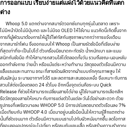
การออกแบบ เรียบง่ายแต่แฝงไว้ด้วยแนวคิดที่แตก
ต่าง
Whoop 5.0 แตกต่างจากสมาร์ตวอทช์แทบทุกรุ่นในตลาด เพราะ
ไม่มีหน้าปัดไม่มีปุ่มกด และไม่มีจอ OLED ให้ใช้งาน แนวคิดนี้เกิดขึ้นจาก
การที่ผู้พัฒนาต้องการให้ผู้ใช้โฟกัสกับสุขภาพมากกว่าการแจ้งเตือน
จากสมาร์ทโฟน จึงออกแบบให้ Whoop เป็นสายรัดข้อมือที่เรียบง่าย
ที่สุดเท่าที่จะเป็นไปได้ ตัวเครื่องมีขนาดกะทัดรัด น้ำหนักเบา และแนบ
สนิทกับข้อมือ ทำให้สามารถสวมใส่ได้ตลอดทั้งวัน รวมถึงขณะนอนหลับ
ออกกำลังกาย ว่ายน้ำ หรือแม้แต่ระหว่างทำงาน วัสดุของตัวเรือนมีความ
แข็งแรงและทนทาน ขณะที่สายรัดผลิตจากผ้าแบบถักคุณภาพสูง ให้
สัมผัสนุ่ม ระบายอากาศได้ดี และลดการสะสมของเหงื่อ จึงเหมาะกับการ
สวมใส่ต่อเนื่องตลอด 24 ชั่วโมง อีกหนึ่งจุดเด่นคือระบบ Quick
Release ที่ช่วยให้สามารถเปลี่ยนสายได้ง่าย ผู้ใช้งานสามารถเลือกสีห
รือวัสดุของสายให้เหมาะกับการแต่งตัวในแต่ละวันได้อย่างสะดวก ด้วย
รูปทรงที่เพรียวบางลง WHOOP 5.0 มีการปรับลดขนาดตัวเรือนลง 7%
เมื่อเทียบกับ WHOOP 4.0 เมื่อมาอยู่บนข้อมือนั้นให้ความรู้สึกแตกต่าง
นั้นที่ชัดเจนมาก ตัวเรือนมีความแบนราบไปกับผิวหนังมากขึ้น ลดโอกาส
ที่ขอบของอุปกรณ์จะไปเกี่ยว หรือชนกับแขนเสื้อ หรือสร้างความรำคาญ