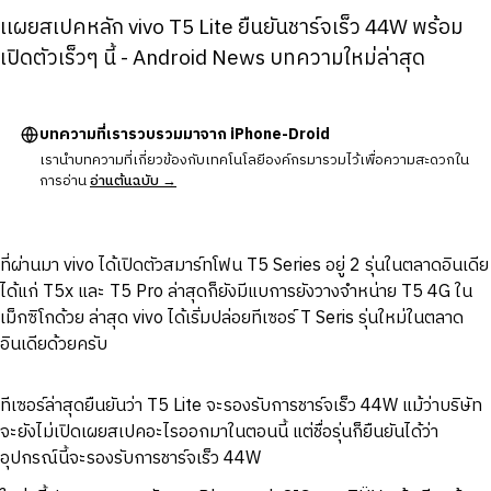
เเผยสเปคหลัก vivo T5 Lite ยืนยันชาร์จเร็ว 44W พร้อม
เปิดตัวเร็วๆ นี้ - Android News บทความใหม่ล่าสุด
บทความที่เรารวบรวมมาจาก iPhone-Droid
เรานำบทความที่เกี่ยวข้องกับเทคโนโลยีองค์กรมารวมไว้เพื่อความสะดวกใน
การอ่าน
อ่านต้นฉบับ →
ที่ผ่านมา vivo ได้เปิดตัวสมาร์ทโฟน T5 Series อยู่ 2 รุ่นในตลาดอินเดีย
ได้แก่ T5x และ T5 Pro ล่าสุดก็ยังมีแบการยังวางจำหน่าย T5 4G ใน
เม็กซิโกด้วย ล่าสุด vivo ได้เริ่มปล่อยทีเซอร์ T Seris รุ่นใหม่ในตลาด
อินเดียด้วยครับ
ทีเซอร์ล่าสุดยืนยันว่า T5 Lite จะรองรับการชาร์จเร็ว 44W แม้ว่าบริษัท
จะยังไม่เปิดเผยสเปคอะไรออกมาในตอนนี้ แต่ชื่อรุ่นก็ยืนยันได้ว่า
อุปกรณ์นี้จะรองรับการชาร์จเร็ว 44W