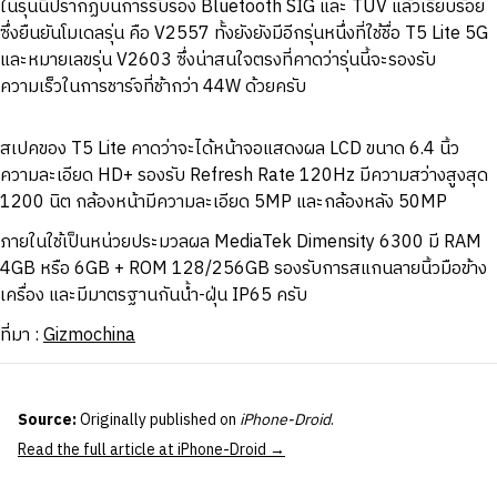
ในรุ่นนี้ปรากฏบนการรับรอง Bluetooth SIG และ TÜV แล้วเรียบร้อย
ซึ่งยืนยันโมเดลรุ่น คือ V2557 ทั้งยังยังมีอีกรุ่นหนึ่งที่ใช้ชื่อ T5 Lite 5G
และหมายเลขรุ่น V2603 ซึ่งน่าสนใจตรงที่คาดว่ารุ่นนี้จะรองรับ
ความเร็วในการชาร์จที่ช้ากว่า 44W ด้วยครับ
สเปคของ T5 Lite คาดว่าจะได้หน้าจอแสดงผล LCD ขนาด 6.4 นิ้ว
ความละเอียด HD+ รองรับ Refresh Rate 120Hz มีความสว่างสูงสุด
1200 นิต กล้องหน้ามีความละเอียด 5MP และกล้องหลัง 50MP
ภายในใช้เป็นหน่วยประมวลผล MediaTek Dimensity 6300 มี RAM
4GB หรือ 6GB + ROM 128/256GB รองรับการสแกนลายนิ้วมือข้าง
เครื่อง และมีมาตรฐานกันน้ำ-ฝุ่น IP65 ครับ
ที่มา :
Gizmochina
Source:
Originally published on
iPhone-Droid
.
Read the full article at iPhone-Droid →