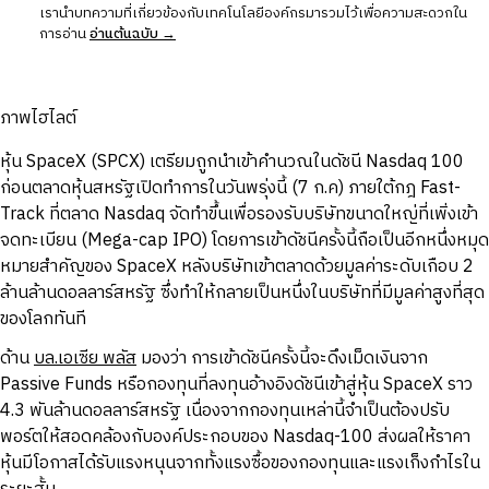
เรานำบทความที่เกี่ยวข้องกับเทคโนโลยีองค์กรมารวมไว้เพื่อความสะดวกใน
การอ่าน
อ่านต้นฉบับ →
ภาพไฮไลต์
หุ้น SpaceX (SPCX) เตรียมถูกนำเข้าคำนวณในดัชนี Nasdaq 100
ก่อนตลาดหุ้นสหรัฐเปิดทำการในวันพรุ่งนี้ (7 ก.ค) ภายใต้กฎ Fast-
Track ที่ตลาด Nasdaq จัดทำขึ้นเพื่อรองรับบริษัทขนาดใหญ่ที่เพิ่งเข้า
จดทะเบียน (Mega-cap IPO) โดยการเข้าดัชนีครั้งนี้ถือเป็นอีกหนึ่งหมุด
หมายสำคัญของ SpaceX หลังบริษัทเข้าตลาดด้วยมูลค่าระดับเกือบ 2
ล้านล้านดอลลาร์สหรัฐ ซึ่งทำให้กลายเป็นหนึ่งในบริษัทที่มีมูลค่าสูงที่สุด
ของโลกทันที
ด้าน
บล.เอเซีย พลัส
มองว่า การเข้าดัชนีครั้งนี้จะดึงเม็ดเงินจาก
Passive Funds หรือกองทุนที่ลงทุนอ้างอิงดัชนีเข้าสู่หุ้น SpaceX ราว
4.3 พันล้านดอลลาร์สหรัฐ เนื่องจากกองทุนเหล่านี้จำเป็นต้องปรับ
พอร์ตให้สอดคล้องกับองค์ประกอบของ Nasdaq-100 ส่งผลให้ราคา
หุ้นมีโอกาสได้รับแรงหนุนจากทั้งแรงซื้อของกองทุนและแรงเก็งกำไรใน