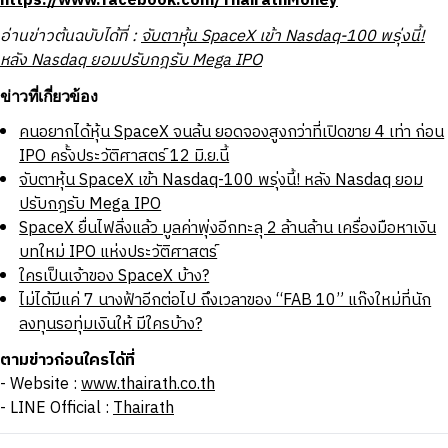
https://www.facebook.com/ThairathMoney
อ่านข่าวต้นฉบับได้ที่ :
จับตาหุ้น SpaceX เข้า Nasdaq-100 พรุ่งนี้!
หลัง Nasdaq ยอมปรับกฎรับ Mega IPO
ข่าวที่เกี่ยวข้อง
คนอยากได้หุ้น SpaceX จนล้น ยอดจองสูงกว่าที่เปิดขาย 4 เท่า ก่อน
IPO ครั้งประวัติศาสตร์ 12 มิ.ย.นี้
จับตาหุ้น SpaceX เข้า Nasdaq-100 พรุ่งนี้! หลัง Nasdaq ยอม
ปรับกฎรับ Mega IPO
SpaceX ยื่นไฟลิ่งแล้ว มูลค่าพุ่งอีกทะลุ 2 ล้านล้าน เครื่องมือหาเงิน
บทใหม่ IPO แห่งประวัติศาสตร์
ใครเป็นเจ้าของ SpaceX บ้าง?
ไม่ได้มีแค่ 7 นางฟ้าอีกต่อไป ถึงเวลาของ “FAB 10” แก๊งใหม่ที่นัก
ลงทุนรอทุ่มเงินให้ มีใครบ้าง?
ตามข่าวก่อนใครได้ที่
- Website :
www.thairath.co.th
- LINE Official :
Thairath