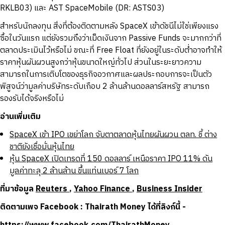
RKLB03) และ AST SpaceMobile (DR: ASTS03)
สำหรับนักลงทุน สิ่งที่ต้องติดตามหลัง SpaceX เข้าดัชนีไม่ใช่เพียงแรง
ซื้อในวันแรก แต่ยังรวมถึงว่าเม็ดเงินจาก Passive Funds จะมากกว่าที่
ตลาดประเมินไว้หรือไม่ ขณะที่ Free Float ที่ยังอยู่ในระดับต่ำอาจทำให้
ราคาหุ้นผันผวนสูงกว่าหุ้นขนาดใหญ่ทั่วไป ส่วนในระยะยาวความ
สามารถในการเติบโตของธุรกิจอวกาศและผลประกอบการจะเป็นตัว
พิสูจน์ว่ามูลค่าบริษัทระดับเกือบ 2 ล้านล้านดอลลาร์สหรัฐ สามารถ
รองรับได้จริงหรือไม่
อ่านเพิ่มเติม
SpaceX เข้า IPO เขย่าโลก จับตาตลาดหุ้นไทยผันผวน ตลท. ชี้ ต่าง
ชาติยังเชื่อมั่นหุ้นไทย
หุ้น SpaceX เปิดเทรดที่ 150 ดอลลาร์ เหนือราคา IPO 11% ดัน
มูลค่าทะลุ 2 ล้านล้าน ขึ้นแท่นเบอร์ 7 โลก
ที่มาข้อมูล
Reuters
,
Yahoo Finance
,
Business Insider
ติดตามเพจ Facebook : Thairath Money ได้ที่ลิงก์นี้ -