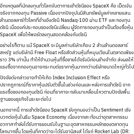
อีกเหตุผลที่นักลงทุนทั่วโลกจับตาการเข้าดัชนีของ SpaceX คือ เม็ดเงิน
จริงจากกองทุน Passive เนื่องจากปัจจุบันมีสินทรัพย์มูลค่าหลายแสน
ล้านดอลลาร์ทั่วโลกที่อ้างอิงดัชนี Nasdaq-100 ผ่าน ETF และกองทุน
ดัชนี เมื่อองค์ประกอบของดัชนีเปลี่ยน ผู้จัดการกองทุนจำเป็นต้องซื้อหุ้น
SpaceX เพื่อให้พอร์ตลงทุนสอดคล้องกับดัชนี
อย่างไรก็ตาม แม้ SpaceX จะมีมูลค่าบริษัทเกือบ 2 ล้านล้านดอลลาร์
สหรัฐ แต่บริษัทมี Free Float หรือสัดส่วนหุ้นที่หมุนเวียนในตลาดเพียง
ราว 3% เท่านั้น ทำให้จำนวนหุ้นที่ซื้อขายได้จริงมีค่อนข้างจำกัด ส่งผลให้
แรงซื้อจากกองทุนอาจกระทบต่อราคาหุ้นมากกว่าบริษัทขนาดใหญ่ทั่วไป
ปัจจัยดังกล่าวอาจทำให้เกิด Index Inclusion Effect หรือ
ปรากฏการณ์ที่ราคาหุ้นปรับตัวขึ้นในช่วงก่อนและหลังการเข้าดัชนี จาก
แรงซื้อของกองทุนดัชนี ก่อนที่ราคาจะกลับมาเคลื่อนไหวตามปัจจัยพื้น
ฐานของธุรกิจในระยะต่อไป
นอกจากนี้ การเข้าดัชนีของ SpaceX ยังถูกมองว่าเป็น Sentiment เชิง
บวกต่อหุ้นในธีม Space Economy เนื่องจากสะท้อนว่าอุตสาหกรรม
อวกาศกำลังได้รับการยอมรับในฐานะอุตสาหกรรมหลักของตลาดทุน
โลกมากขึ้น โดยหุ้นที่คาดว่าจะได้รับอานิสงส์ ได้แก่ Rocket Lab (DR: