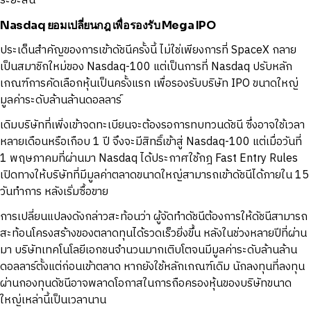
ระยะสั้น
Nasdaq ยอมเปลี่ยนกฎ เพื่อรองรับ Mega IPO
ประเด็นสำคัญของการเข้าดัชนีครั้งนี้ ไม่ใช่เพียงการที่ SpaceX กลาย
เป็นสมาชิกใหม่ของ Nasdaq-100 แต่เป็นการที่ Nasdaq ปรับหลัก
เกณฑ์การคัดเลือกหุ้นเป็นครั้งแรก เพื่อรองรับบริษัท IPO ขนาดใหญ่
มูลค่าระดับล้านล้านดอลลาร์
เดิมบริษัทที่เพิ่งเข้าจดทะเบียนจะต้องรอการทบทวนดัชนี ซึ่งอาจใช้เวลา
หลายเดือนหรือเกือบ 1 ปี จึงจะมีสิทธิ์เข้าสู่ Nasdaq-100 แต่เมื่อวันที่
1 พฤษภาคมที่ผ่านมา Nasdaq ได้ประกาศใช้กฎ Fast Entry Rules
เปิดทางให้บริษัทที่มีมูลค่าตลาดขนาดใหญ่สามารถเข้าดัชนีได้ภายใน 15
วันทำการ หลังเริ่มซื้อขาย
การเปลี่ยนแปลงดังกล่าวสะท้อนว่า ผู้จัดทำดัชนีต้องการให้ดัชนีสามารถ
สะท้อนโครงสร้างของตลาดทุนได้รวดเร็วยิ่งขึ้น หลังในช่วงหลายปีที่ผ่าน
มา บริษัทเทคโนโลยีเอกชนจำนวนมากเติบโตจนมีมูลค่าระดับล้านล้าน
ดอลลาร์ตั้งแต่ก่อนเข้าตลาด หากยังใช้หลักเกณฑ์เดิม นักลงทุนที่ลงทุน
ผ่านกองทุนดัชนีอาจพลาดโอกาสในการถือครองหุ้นของบริษัทขนาด
ใหญ่เหล่านี้เป็นเวลานาน