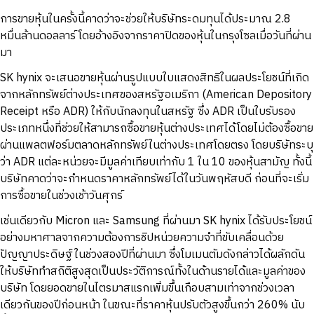
การขายหุ้นในครั้งนี้คาดว่าจะช่วยให้บริษัทระดมทุนได้ประมาณ 2.8
หมื่นล้านดอลลาร์ โดยอ้างอิงจากราคาปิดของหุ้นในกรุงโซลเมื่อวันที่ผ่าน
มา
SK hynix จะเสนอขายหุ้นผ่านรูปแบบใบแสดงสิทธิในผลประโยชน์ที่เกิด
จากหลักทรัพย์ต่างประเทศของสหรัฐอเมริกา (American Depository
Receipt หรือ ADR) ให้กับนักลงทุนในสหรัฐ ซึ่ง ADR เป็นใบรับรอง
ประเภทหนึ่งที่ช่วยให้สามารถซื้อขายหุ้นต่างประเทศได้โดยไม่ต้องซื้อขาย
ผ่านแพลตฟอร์มตลาดหลักทรัพย์ในต่างประเทศโดยตรง โดยบริษัทระบุ
ว่า ADR แต่ละหน่วยจะมีมูลค่าเทียบเท่ากับ 1 ใน 10 ของหุ้นสามัญ ทั้งนี้
บริษัทคาดว่าจะกำหนดราคาหลักทรัพย์ได้ในวันพฤหัสบดี ก่อนที่จะเริ่ม
การซื้อขายในช่วงเช้าวันศุกร์
เช่นเดียวกับ Micron และ Samsung ที่ผ่านมา SK hynix ได้รับประโยชน์
อย่างมหาศาลจากความต้องการชิปหน่วยความจำที่ขับเคลื่อนด้วย
ปัญญาประดิษฐ์ในช่วงสองปีที่ผ่านมา ซึ่งโมเมนตัมดังกล่าวได้ผลักดัน
ให้บริษัททำสถิติสูงสุดเป็นประวัติการณ์ทั้งในด้านรายได้และมูลค่าของ
บริษัท โดยยอดขายในไตรมาสแรกเพิ่มขึ้นเกือบสามเท่าจากช่วงเวลา
เดียวกันของปีก่อนหน้า ในขณะที่ราคาหุ้นปรับตัวสูงขึ้นกว่า 260% นับ