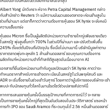
เหมือนจะเป็นหนึ่งในตัวเลือกที่น่าสนใจที่สุด
Albert Yong นักวิเคราะห์จาก Petra Capital Management กล่าว
กับสำนักข่าว Reuters ว่า แม้ความผันผวนของตลาดจะค่อนข้างสูงใน
ช่วงที่ผ่านมา แต่เขาก็คาดว่าความต้องการหุ้นของ SK hynix จะยังคงมี
ความแข็งแกร่ง
หุ้นของ Micron ซึ่งเป็นผู้ผลิตชิปหน่วยความจำรายใหญ่เพียงรายเดียว
ในสหรัฐ พุ่งสูงขึ้นกว่า 700% ในช่วงปีที่ผ่านมา และปรับตัวเพิ่มขึ้น
245% ตั้งแต่ต้นปีจนถึงปัจจุบัน ซึ่งเมื่อไม่นานมานี้ บริษัทมีมูลค่าตาม
ราคาตลาดพุ่งทะลุหลัก 1 ล้านล้านดอลลาร์ ขอบคุณความต้องการ
ผลิตภัณฑ์หน่วยความจำที่ทำสถิติสูงสุดอันเนื่องมาจาก AI
เอกสารที่ยื่นต่อหน่วยงานกำกับดูแลเปิดเผยว่า SK hynix คาดว่าจะ
กำหนดราคาสำหรับการเข้าจดทะเบียนในสหรัฐในวันพฤหัสบดี และ
ADR จะเริ่มซื้อขายในช่วงเช้าวันศุกร์ โดยคาดว่าผู้บริหารของบริษัทจะเข้า
พบปะกับนักลงทุนทั่วโลกในงานโรดโชว์ช่วงปลายสัปดาห์นี้
หากการเสนอขายหุ้นครั้งนี้บรรลุเป้าหมายที่คาดการณ์ไว้ จะกลาย
เป็นการขายหุ้นครั้งใหญ่ที่สุดเป็นอันดับสองในประวัติศาสตร์ แซงหน้า
การทำ IPO ของ Saudi Aramco ที่ระดมทุนได้ 2.56 หมื่นล้านดอลลาร์