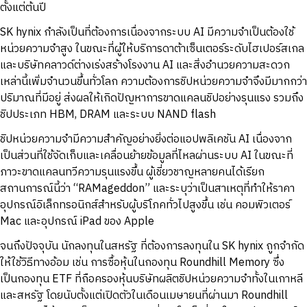
ตั้งแต่ต้นปี
SK hynix กำลังเป็นที่ต้องการเนื่องจากระบบ AI มีความจำเป็นต้องใช้
หน่วยความจำสูง ในขณะที่ผู้ให้บริการดาต้าเซ็นเตอร์ระดับไฮเปอร์สเกล
และบริษัทคลาวด์ต่างเร่งสร้างโรงงาน AI และสิ่งอำนวยความสะดวก
เหล่านี้เพิ่มจำนวนขึ้นทั่วโลก ความต้องการชิปหน่วยความจำจึงมีมากกว่า
ปริมาณที่มีอยู่ ส่งผลให้เกิดปัญหาการขาดแคลนชิปอย่างรุนแรง รวมถึง
ชิปประเภท HBM, DRAM และระบบ NAND flash
ชิปหน่วยความจำมีความสำคัญอย่างยิ่งต่อแอปพลิเคชัน AI เนื่องจาก
เป็นส่วนที่ใช้จัดเก็บและเคลื่อนย้ายข้อมูลที่ไหลผ่านระบบ AI ในขณะที่
ภาวะขาดแคลนทวีความรุนแรงขึ้น ผู้เชี่ยวชาญหลายคนได้เรียก
สถานการณ์นี้ว่า “RAMageddon” และระบุว่าเป็นสาเหตุที่ทำให้ราคา
อุปกรณ์อิเล็กทรอนิกส์สำหรับผู้บริโภคทั่วไปสูงขึ้น เช่น คอมพิวเตอร์
Mac และอุปกรณ์ iPad ของ Apple
จนถึงปัจจุบัน นักลงทุนในสหรัฐ ที่ต้องการลงทุนใน SK hynix ถูกจำกัด
ให้ใช้วิธีทางอ้อม เช่น การซื้อหุ้นในกองทุน Roundhill Memory ซึ่ง
เป็นกองทุน ETF ที่ถือครองหุ้นบริษัทผลิตชิปหน่วยความจำทั้งในเกาหลี
และสหรัฐ โดยนับตั้งแต่เปิดตัวในเดือนเมษายนที่ผ่านมา Roundhill