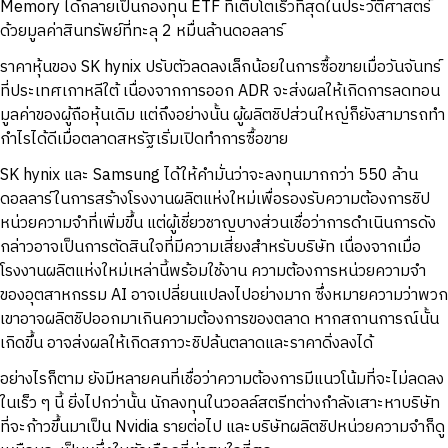
Memory ได้กลายเป็นกองทุน ETF ที่เติบโตเร็วที่สุดในประวัติศาสตร์
ด้วยมูลค่าสินทรัพย์ที่ทะลุ 2 หมื่นล้านดอลลาร์
ราคาหุ้นของ SK hynix ปรับตัวลดลงเล็กน้อยในการซื้อขายเมื่อวันจันทร์
ที่ประเทศเกาหลีใต้ เนื่องจากการออก ADR จะส่งผลให้เกิดการลดทอน
มูลค่าของผู้ถือหุ้นเดิม แต่ถึงอย่างนั้น ผู้ผลิตชิปส่วนใหญ่ก็ยังสามารถทำ
กำไรได้ดีเมื่อตลาดสหรัฐเริ่มเปิดทำการซื้อขาย
SK hynix และ Samsung ได้ให้คำมั่นว่าจะลงทุนมากกว่า 550 ล้าน
ดอลลาร์ในการสร้างโรงงานผลิตแห่งใหม่เพื่อรองรับความต้องการชิป
หน่วยความจำที่เพิ่มขึ้น แต่ผู้เชี่ยวชาญบางส่วนเชื่อว่าการดำเนินการดัง
กล่าวอาจเป็นการตัดสินใจที่มีความเสี่ยงสำหรับบริษัท เนื่องจากเมื่อ
โรงงานผลิตแห่งใหม่เหล่านี้พร้อมใช้งาน ความต้องการหน่วยความจำ
ของอุตสาหกรรม AI อาจเปลี่ยนแปลงไปอย่างมาก ซึ่งหมายความว่าพวก
เขาอาจผลิตชิปออกมาเกินความต้องการของตลาด หากสถานการณ์นั้น
เกิดขึ้น อาจส่งผลให้เกิดสภาวะชิปล้นตลาดและราคาดิ่งลงได้
อย่างไรก็ตาม ยังมีหลายคนที่เชื่อว่าความต้องการมีแนวโน้มที่จะไม่ลดลง
ในเร็ว ๆ นี้ ยิ่งไปกว่านั้น นักลงทุนในวอลล์สตรีทต่างกำลังเสาะหาบริษัท
ที่จะก้าวขึ้นมาเป็น Nvidia รายต่อไป และบริษัทผลิตชิปหน่วยความจำก็ดู