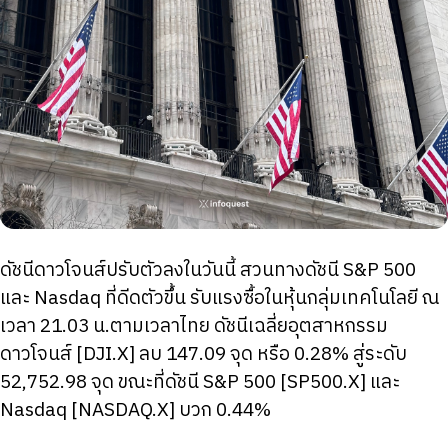
ดัชนีดาวโจนส์ปรับตัวลงในวันนี้ สวนทางดัชนี S&P 500
และ Nasdaq ที่ดีดตัวขึ้น รับแรงซื้อในหุ้นกลุ่มเทคโนโลยี ณ
เวลา 21.03 น.ตามเวลาไทย ดัชนีเฉลี่ยอุตสาหกรรม
ดาวโจนส์ [DJI.X] ลบ 147.09 จุด หรือ 0.28% สู่ระดับ
52,752.98 จุด ขณะที่ดัชนี S&P 500 [SP500.X] และ
Nasdaq [NASDAQ.X] บวก 0.44%