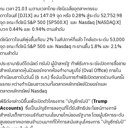
ณ เวลา 21.03 น.ตามเวลาไทย ดัชนีเฉลี่ยอุตสาหกรรม
ดาวโจนส์ [DJI.X] ลบ 147.09 จุด หรือ 0.28% สู่ระดับ 52,752.98
จุด ขณะที่ดัชนี S&P 500 [SP500.X] และ Nasdaq [NASDAQ.X]
บวก 0.44% และ 0.94% ตามลำดับ
ดัชนีดาวโจนส์พุ่งขึ้นเกือบ 2% ในสัปดาห์ที่แล้ว ใกล้แตะระดับ 53,000
จุด ขณะที่ดัชนี S&P 500 และ Nasdaq ทะยานขึ้น 1.8% และ 2.1%
ตามลำดับ
ประธานาธิบดีโดนัลด์ ทรัมป์ ผู้นำสหรัฐ ทำพิธีเคาะระฆังเปิดการซื้อขาย
สำหรับตลาดหุ้นนิวยอร์กจากห้องทำงานรูปไข่ (Oval Office) ภายใน
ทำเนียบขาวในวันนี้ (6 ก.ค.) ซึ่งนับเป็นการทำพิธีเปิดตลาดร่วมกันครั้ง
แรกระหว่างทำเนียบขาวรวมทั้งตลาดหลักทรัพย์นิวยอร์กและ
ตลาดหลักทรัพย์ Nasdaq
พิธีดังกล่าวมีขึ้นเพื่อเปิดตัวโครงการ “บัญชีทรัมป์” (
Trump
Accounts)
ซึ่งเป็นบัญชีการลงทุนที่ได้รับสิทธิประโยชน์ทางภาษี
สำหรับเด็กชาวอเมริกันตามนโยบายใหม่ของรัฐบาล โดยผู้บริหารระดับ
สูงของภาคเอกชนจำนวนมากที่ให้การสนับสนุนโครงการ “บัญชีทรัมป์”