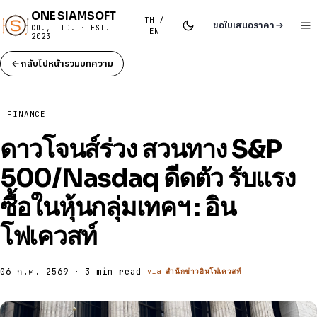
ONE SIAMSOFT
TH /
ขอใบเสนอราคา
CO., LTD. · EST.
EN
2023
กลับไปหน้ารวมบทความ
FINANCE
ดาวโจนส์ร่วง สวนทาง S&P
500/Nasdaq ดีดตัว รับแรง
ซื้อในหุ้นกลุ่มเทคฯ : อิน
โฟเควสท์
06 ก.ค. 2569 · 3 min read
via
สำนักข่าวอินโฟเควสท์