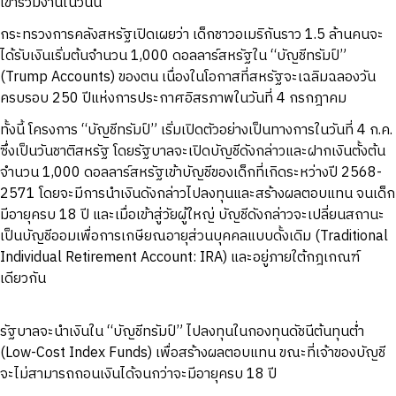
เข้าร่วมงานในวันนี้
กระทรวงการคลังสหรัฐเปิดเผยว่า เด็กชาวอเมริกันราว 1.5 ล้านคนจะ
ได้รับเงินเริ่มต้นจำนวน 1,000 ดอลลาร์สหรัฐใน “บัญชีทรัมป์”
(Trump Accounts) ของตน เนื่องในโอกาสที่สหรัฐจะเฉลิมฉลองวัน
ครบรอบ 250 ปีแห่งการประกาศอิสรภาพในวันที่ 4 กรกฎาคม
ทั้งนี้ โครงการ “บัญชีทรัมป์” เริ่มเปิดตัวอย่างเป็นทางการในวันที่ 4 ก.ค.
ซึ่งเป็นวันชาติสหรัฐ โดยรัฐบาลจะเปิดบัญชีดังกล่าวและฝากเงินตั้งต้น
จำนวน 1,000 ดอลลาร์สหรัฐเข้าบัญชีของเด็กที่เกิดระหว่างปี 2568-
2571 โดยจะมีการนำเงินดังกล่าวไปลงทุนและสร้างผลตอบแทน จนเด็ก
มีอายุครบ 18 ปี และเมื่อเข้าสู่วัยผู้ใหญ่ บัญชีดังกล่าวจะเปลี่ยนสถานะ
เป็นบัญชีออมเพื่อการเกษียณอายุส่วนบุคคลแบบดั้งเดิม (Traditional
Individual Retirement Account: IRA) และอยู่ภายใต้กฎเกณฑ์
เดียวกัน
รัฐบาลจะนำเงินใน “บัญชีทรัมป์” ไปลงทุนในกองทุนดัชนีต้นทุนต่ำ
(Low-Cost Index Funds) เพื่อสร้างผลตอบแทน ขณะที่เจ้าของบัญชี
จะไม่สามารถถอนเงินได้จนกว่าจะมีอายุครบ 18 ปี