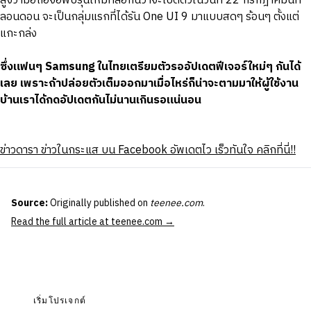
สูงว่ามือถือจอพับรุ่นใหม่ที่ลือกันว่าจะเปิดตัวในวันที่ 22 กรกฎาคมนี้ที่
ลอนดอน จะเป็นกลุ่มแรกที่ได้รัน One UI 9 มาแบบสดๆ ร้อนๆ ตั้งแต่
แกะกล่ง
ซึ่งแฟนๆ Samsung ในไทยเตรียมตัวรออัปเดตฟีเจอร์ใหม่ๆ กันได้
เลย เพราะถ้าปล่อยตัวเต็มออกมาเมื่อไหร่ก็น่าจะตามมาให้ผู้ใช้งาน
บ้านเราได้กดอัปเดตกันไม่นานเกินรอแน่นอน
ข่าวดารา ข่าวในกระแส บน Facebook อัพเดตไว เร็วทันใจ คลิกที่นี่!!
Source:
Originally published on
teenee.com
.
Read the full article at teenee.com →
เริ่มโปรเจกต์