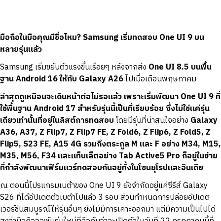
มือถือในมือคุณมีชื่อไหม? Samsung เริ่มทดสอบ One UI 9 บน
หลายรุ่นแล้ว
Samsung เริ่มขยับตัวแรงขึ้นเรื่อยๆ หลังจากส่ง
One UI 8.5 บนพื้น
ฐาน Android 16 ให้กับ Galaxy A26
ไปเมื่อเดือนพฤษภาคม
ล่าสุดดูเหมือนจะเดินหน้าต่อไม่รอแล้ว เพราะเริ่มพัฒนา One UI 9 ที่
ใช้พื้นฐาน Android 17 สำหรับรุ่นนี้เป็นที่เรียบร้อย ซึ่งไม่ใช่แค่รุ่น
เดียวเท่านั้นที่อยู่ในลิสต์การทดสอบ
โดยมีรุ่นที่น่าสนใจอย่าง
Galaxy
A36, A37, Z Flip7, Z Flip7 FE, Z Fold6, Z Flip6, Z Fold5, Z
Flip5, S23 FE, A15 4G รวมถึงตระกูล M และ F อย่าง M34, M15,
M35, M56, F34 และแท็บเล็ตอย่าง Tab Active5 Pro
ก็อยู่ในข่าย
ที่กำลังพัฒนาเฟิร์มแวร์ทดสอบกันอยู่ทั้งในโซนยุโรปและอินเดีย
ณ ตอนนี้โปรแกรมเบต้าของ One UI 9 ยังจำกัดอยู่แค่ซีรีส์ Galaxy
S26 ที่ได้อัปเดตตัวเบต้าไปแล้ว 3 รอบ ส่วนกำหนดการปล่อยอัปเดต
เวอร์ชันสมบูรณ์ให้รุ่นอื่นๆ ยังไม่มีการเคาะออกมา แต่มีความเป็นไปได้