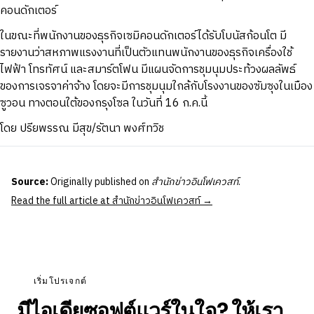
คอนดักเตอร์
ในขณะที่พนักงานของธุรกิจเซมิคอนดักเตอร์ได้รับโบนัสก้อนโต มี
รายงานว่าสหภาพแรงงานที่เป็นตัวแทนพนักงานของธุรกิจเครื่องใช้
ไฟฟ้า โทรทัศน์ และสมาร์ตโฟน มีแผนจัดการชุมนุมประท้วงผลลัพธ์
ของการเจรจาค่าจ้าง โดยจะมีการชุมนุมใกล้กับโรงงานของซัมซุงในเมือง
ซูวอน ทางตอนใต้ของกรุงโซล ในวันที่ 16 ก.ค.นี้
โดย ปรียพรรณ มีสุข/รัตนา พงศ์ทวิช
Source:
Originally published on
สำนักข่าวอินโฟเควสท์
.
Read the full article at สำนักข่าวอินโฟเควสท์ →
เริ่มโปรเจกต์
มีไอเดียซอฟต์แวร์ในใจ? ให้เรา