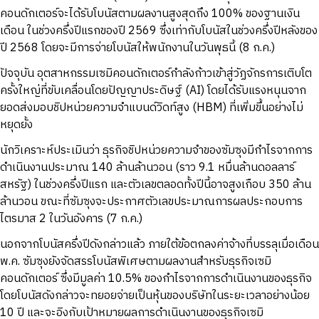
คอนดักเตอร์จะได้รับโบนัสตามผลงานสูงสุดถึง 100% ของฐานเงิน
เดือน ในช่วงครึ่งปีแรกของปี 2569 ซึ่งเท่ากับโบนัสในช่วงครึ่งปีหลังของ
ปี 2568 โดยจะมีการจ่ายโบนัสให้พนักงานในวันพุธนี้ (8 ก.ค.)
ปัจจุบัน อุตสาหกรรมเซมิคอนดักเตอร์กำลังก้าวเข้าสู่วัฏจักรการเติบโต
ครั้งใหญ่ที่ขับเคลื่อนโดยปัญญาประดิษฐ์ (AI) โดยได้รับแรงหนุนจาก
ยอดส่งมอบชิปหน่วยความจำแบนด์วิดท์สูง (HBM) ที่เพิ่มขึ้นอย่างไม่
หยุดยั้ง
นักวิเคราะห์ประเมินว่า ธุรกิจชิปหน่วยความจำของซัมซุงมีกำไรจากการ
ดำเนินงานประมาณ 140 ล้านล้านวอน (ราว 9.1 หมื่นล้านดอลลาร์
สหรัฐ) ในช่วงครึ่งปีแรก และตัวเลขตลอดทั้งปีนี้อาจสูงเกือบ 350 ล้าน
ล้านวอน ขณะที่ซัมซุงจะประกาศตัวเลขประมาณการผลประกอบการ
ไตรมาส 2 ในวันอังคาร (7 ก.ค.)
นอกจากโบนัสครึ่งปีดังกล่าวแล้ว ภายใต้ข้อตกลงค่าจ้างที่บรรลุเมื่อเดือน
พ.ค. ซัมซุงยังจัดสรรโบนัสพิเศษตามผลงานสำหรับธุรกิจเซมิ
คอนดักเตอร์ ซึ่งมีมูลค่า 10.5% ของกำไรจากการดำเนินงานของธุรกิจ
โดยโบนัสดังกล่าวจะทยอยจ่ายเป็นหุ้นของบริษัทในระยะเวลาอย่างน้อย
10 ปี และจะอิงกับเป้าหมายผลการดำเนินงานของธุรกิจเซมิ