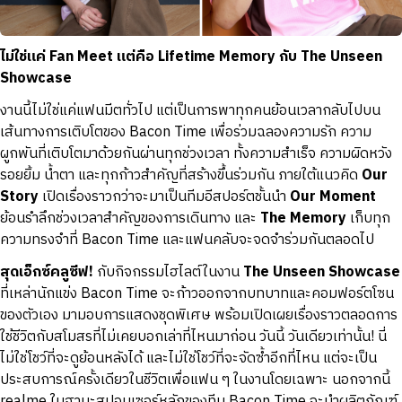
ไม่ใช่แค่
Fan Meet
แต่คือ
Lifetime Memory
กับ
The Unseen
Showcase
งานนี้ไม่ใช่แค่แฟนมีตทั่วไป แต่เป็นการพาทุกคนย้อนเวลากลับไปบน
เส้นทางการเติบโตของ Bacon Time เพื่อร่วมฉลองความรัก ความ
ผูกพันที่เติบโตมาด้วยกันผ่านทุกช่วงเวลา ทั้งความสำเร็จ ความผิดหวัง
รอยยิ้ม น้ำตา และทุกก้าวสำคัญที่สร้างขึ้นร่วมกัน ภายใต้แนวคิด
Our
Story
เปิดเรื่องราวกว่าจะมาเป็นทีมอีสปอร์ตชั้นนำ
Our Moment
ย้อนรำลึกช่วงเวลาสำคัญของการเดินทาง และ
The Memory
เก็บทุก
ความทรงจำที่ Bacon Time และแฟนคลับจะจดจำร่วมกันตลอดไป
สุดเอ็กซ์คลูซีฟ!
กับกิจกรรมไฮไลต์ในงาน
The Unseen Showcase
ที่เหล่านักแข่ง Bacon Time จะก้าวออกจากบทบาทและคอมฟอร์ตโซน
ของตัวเอง มามอบการแสดงชุดพิเศษ พร้อมเปิดเผยเรื่องราวตลอดการ
ใช้ชีวิตกับสโมสรที่ไม่เคยบอกเล่าที่ไหนมาก่อน วันนี้ วันเดียวเท่านั้น! นี่
ไม่ใช่โชว์ที่จะดูย้อนหลังได้ และไม่ใช่โชว์ที่จะจัดซ้ำอีกที่ไหน แต่จะเป็น
ประสบการณ์ครั้งเดียวในชีวิตเพื่อแฟน ๆ ในงานโดยเฉพาะ นอกจากนี้
realme ในฐานะสปอนเซอร์หลักของทีม Bacon Time จะนำผลิตภัณฑ์