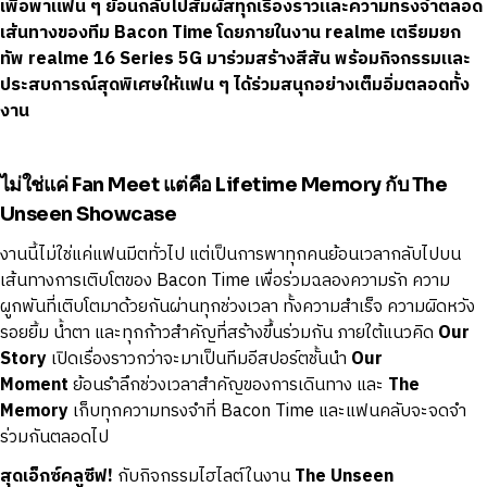
เพื่อพาแฟน ๆ ย้อนกลับไปสัมผัสทุกเรื่องราวและความทรงจำตลอด
เส้นทางของทีม Bacon Time โดยภายในงาน realme เตรียมยก
ทัพ realme 16 Series 5G มาร่วมสร้างสีสัน พร้อมกิจกรรมและ
ประสบการณ์สุดพิเศษให้แฟน ๆ ได้ร่วมสนุกอย่างเต็มอิ่มตลอดทั้ง
งาน
ไม่ใช่แค่ Fan Meet แต่คือ Lifetime Memory กับ The
Unseen Showcase
งานนี้ไม่ใช่แค่แฟนมีตทั่วไป แต่เป็นการพาทุกคนย้อนเวลากลับไปบน
เส้นทางการเติบโตของ Bacon Time เพื่อร่วมฉลองความรัก ความ
ผูกพันที่เติบโตมาด้วยกันผ่านทุกช่วงเวลา ทั้งความสำเร็จ ความผิดหวัง
รอยยิ้ม น้ำตา และทุกก้าวสำคัญที่สร้างขึ้นร่วมกัน ภายใต้แนวคิด
Our
Story
เปิดเรื่องราวกว่าจะมาเป็นทีมอีสปอร์ตชั้นนำ
Our
Moment
ย้อนรำลึกช่วงเวลาสำคัญของการเดินทาง และ
The
Memory
เก็บทุกความทรงจำที่ Bacon Time และแฟนคลับจะจดจำ
ร่วมกันตลอดไป
สุดเอ็กซ์คลูซีฟ!
กับกิจกรรมไฮไลต์ในงาน
The Unseen