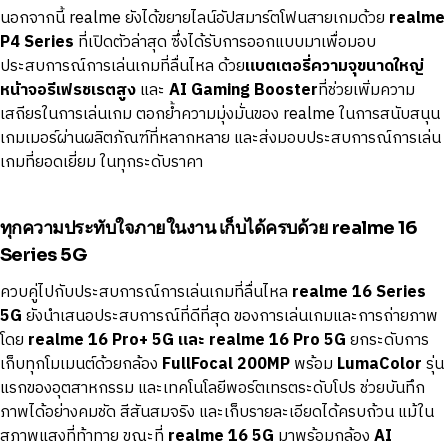
นอกจากนี้ realme ยังได้ขยายไลน์อัปสมาร์ตโฟนสายเกมด้วย
realme
P4 Series
ที่เปิดตัวล่าสุด ซึ่งได้รับการออกแบบมาเพื่อมอบ
ประสบการณ์การเล่นเกมที่ลื่นไหล ด้วย
แบตเตอรี่ความจุขนาดใหญ่
หน้าจอรีเฟรชเรตสูง
และ
AI Gaming Booster
ที่ช่วยเพิ่มความ
เสถียรในการเล่นเกม ตอกย้ำความมุ่งมั่นของ realme ในการสนับสนุน
เกมเมอร์ผ่านผลิตภัณฑ์ที่หลากหลาย และส่งมอบประสบการณ์การเล่น
เกมที่ยอดเยี่ยม ในทุกระดับราคา
ทุกความประทับใจภายในงาน เก็บได้ครบด้วย realme 16
Series 5G
ควบคู่ไปกับประสบการณ์การเล่นเกมที่ลื่นไหล
realme 16 Series
5G
ยังนำเสนอประสบการณ์ที่ดีที่สุด ของการเล่นเกมและการถ่ายภาพ
โดย
realme 16 Pro+ 5G และ realme 16 Pro 5G
ยกระดับการ
เก็บทุกโมเมนต์ด้วยกล้อง
FullFocal 200MP
พร้อม
LumaColor
รุ่น
แรกของอุตสาหกรรม และเทคโนโลยีพอร์ตเทรตระดับโปร ช่วยบันทึก
ภาพได้อย่างคมชัด สีสันสมจริง และเก็บรายละเอียดได้ครบถ้วน แม้ใน
สภาพแสงที่ท้าทาย ขณะที่
realme 16 5G
มาพร้อมกล้อง
AI