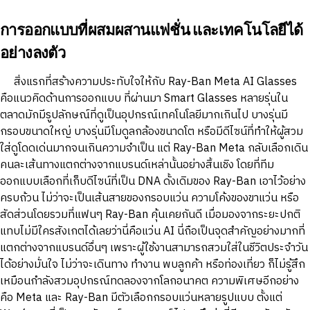
การออกแบบที่ผสมผสานแฟชั่น และเทคโนโลยีได้
อย่างลงตัว
สิ่งแรกที่สร้างความประทับใจให้กับ Ray-Ban Meta AI Glasses
คือแนวคิดด้านการออกแบบ ที่ผ่านมา Smart Glasses หลายรุ่นใน
ตลาดมักมีรูปลักษณ์ที่ดูเป็นอุปกรณ์เทคโนโลยีมากเกินไป บางรุ่นมี
กรอบขนาดใหญ่ บางรุ่นมีโมดูลกล้องขนาดโต หรือมีดีไซน์ที่ทำให้ผู้สวม
ใส่ดูโดดเด่นมากจนเกินความจำเป็น แต่ Ray-Ban Meta กลับเลือกเดิน
คนละเส้นทางแตกต่างจากแบรนด์เหล่านั้นอย่างสิ้นเชิง โดยที่ทีม
ออกแบบเลือกที่เก็บดีไซน์ที่เป็น DNA ดั้งเดิมของ Ray-Ban เอาไว้อย่าง
ครบถ้วน ไม่ว่าจะเป็นเส้นสายของกรอบแว่น ความโค้งของขาแว่น หรือ
สัดส่วนโดยรวมที่แฟนๆ Ray-Ban คุ้นเคยกันดี เมื่อมองจากระยะปกติ
แทบไม่มีใครสังเกตได้เลยว่านี่คือแว่น AI นี่ถือเป็นจุดสำคัญอย่างมากที่
แตกต่างจากแบรนด์อื่นๆ เพราะผู้ใช้งานสามารถสวมใส่ในชีวิตประจำวัน
ได้อย่างมั่นใจ ไม่ว่าจะเดินทาง ทำงาน พบลูกค้า หรือท่องเที่ยว ก็ไม่รู้สึก
เหมือนกำลังสวมอุปกรณ์ทดลองจากโลกอนาคต ความพิเศษอีกอย่าง
คือ Meta และ Ray-Ban มีตัวเลือกกรอบแว่นหลายรูปแบบ ตั้งแต่