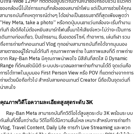
Ultra-Wide 12MP ที่ติดตั้งอยู่บริเวณด้านหน้าของกรอบแว่น แนวคิด
ของกล้องนี้ไม่ใช่การแทนที่กล้องของสมาร์ทโฟน แต่เป็นการช่วยให้คุณ
สามารถบันทึกเหตุการณ์ต่างๆ ได้อย่างเป็นธรรมชาติที่สุดเพียงพูดว่า
“Hey Meta, take a photo” หรือกดปุ่มบนขาแว่นกล้องจะเริ่มทำงาน
ทันที ข้อดีคือไม่ต้องหยิบสมาร์ทโฟนขึ้นมาให้เสียจังหวะไม่ว่าจะเป็นการ
เดินทางท่องเที่ยว, ปั่นจักรยาน, ขี่มอเตอร์ไซค์, ทำอาหาร, เล่นกีฬา รวม
ถึงการถ่ายทำคอนเทนต์ Vlog ทุกอย่างสามารถบันทึกได้จากมุมมอง
สายตาของผู้ใช้งานได้ทันที คุณภาพภาพถ่าย ในสภาพแสงที่ดี ภาพถ่าย
จาก Ray-Ban Meta มีคุณภาพน่าพอใจ มีสีสันที่สดใส มี Dynamic
Range ที่ดีคมชัดมีมิติ ระบบประมวลผลภาพถ่ายทำงานได้ดี จุดเด่นคือ
การได้ภาพในมุมมอง First Person View หรือ POV ที่แตกต่างจากการ
ถ่ายด้วยมือถือทั่วไป สำหรับสายคอนเทนต์ Creator นี่ถือเป็นจุดเด่นที่
น่าสนใจ
คุณภาพวิดีโอความละเอียดสูงสุดระดับ 3K
Ray-Ban Meta สามารถบันทึกวิดีโอได้สูงสุดระดับ 3K พร้อมระบบ
กันสั่นที่ดีขึ้นกว่าเดิม วิดีโอที่ได้มีความลื่นไหล เหมาะสำหรับการถ่ายทำ
Vlog, Travel Content, Daily Life การทำ Live Streaming และพวก