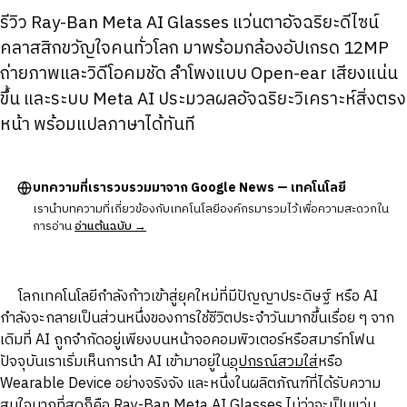
รีวิว Ray-Ban Meta AI Glasses แว่นตาอัจฉริยะดีไซน์
คลาสสิกขวัญใจคนทั่วโลก มาพร้อมกล้องอัปเกรด 12MP
ถ่ายภาพและวิดีโอคมชัด ลำโพงแบบ Open-ear เสียงแน่น
ขึ้น และระบบ Meta AI ประมวลผลอัจฉริยะวิเคราะห์สิ่งตรง
หน้า พร้อมแปลภาษาได้ทันที
บทความที่เรารวบรวมมาจาก Google News — เทคโนโลยี
เรานำบทความที่เกี่ยวข้องกับเทคโนโลยีองค์กรมารวมไว้เพื่อความสะดวกใน
การอ่าน
อ่านต้นฉบับ →
โลกเทคโนโลยีกำลังก้าวเข้าสู่ยุคใหม่ที่มีปัญญาประดิษฐ์ หรือ AI
กำลังจะกลายเป็นส่วนหนึ่งของการใช้ชีวิตประจำวันมากขึ้นเรื่อย ๆ จาก
เดิมที่ AI ถูกจำกัดอยู่เพียงบนหน้าจอคอมพิวเตอร์หรือสมาร์ทโฟน
ปัจจุบันเราเริ่มเห็นการนำ AI เข้ามาอยู่ใน
อุปกรณ์สวมใส่
หรือ
Wearable Device อย่างจริงจัง และหนึ่งในผลิตภัณฑ์ที่ได้รับความ
สนใจมากที่สุดก็คือ
Ray-Ban Meta AI Glasses
ไม่ว่าจะเป็นแว่น