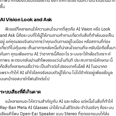
ภาพจากกล้องได้แบบเรียลไทม์ ยิ่งทำให้การใช้งานมีความน่าตื่นเต้นมาก
ขึ้น
AI Vision Look and Ask
ฟีเจอร์ที่หลายคนให้ความสนใจมากที่สุดคือ AI Vision หรือ Look
and Ask นี่คือระบบที่ให้ผู้ใช้งานถามคำถามเกี่ยวกับสิ่งที่กำลังมองเห็น
อยู่ แค่คุณลองจินตนาการว่าคุณเดินทางอยู่ในเมือง หรือสถานที่ท่อง
เที่ยวที่ไม่คุ้นเคย เห็นอาคารหลังหนึ่งที่น่าสนใจแทนที่จะหยิบมือถือขึ้นมา
ค้นหา คุณเพียงถาม AI ว่าอาคารนี้คืออะไร ระบบจะใช้กล้องวิเคราะห์
ภาพแ ละตอบกลับผ่านลำโพงของแว่นในทันที ประสบการณ์ลักษณะนี้
คือสิ่งที่หลายคนเชื่อว่าจะเป็นก้าวต่อไปของเทคโนโลยี AI ในอนาคต
เพราะทำให้ AI เข้าใจโลกจริงรอบตัวผู้ใช้งาน ไม่ได้จำกัดอยู่เพียงข้อมูล
บนหน้าจอสมาร์ทโฟนอีกต่อไป
ระบบเสียงที่ดีเกินคาด
แม้หลายคนจะให้ความสำคัญกับ AI และกล้อง แต่หนึ่งในสิ่งที่ทำให้
Ray-Ban Meta AI Glasses น่าใช้งานในชีวิตประจำวันจริงๆ คือระบบ
เสียงลำโพง Open-Ear Speaker แบบ Stereo ที่ถูกออกแบบให้ส่ง