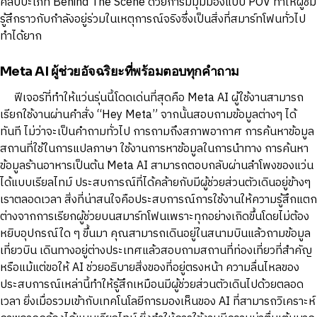
คลิปปะเภท Behind The Scene ด้วยการมีมุมมองแบบ POV ทำให้ผู้ชม
รู้สึกราวกับกำลังอยู่ร่วมในเหตุการณ์จริงซึ่งเป็นสิ่งที่สมาร์ทโฟนทั่วไป
ทำได้ยาก
Meta AI ผู้ช่วยอัจฉริยะที่พร้อมตอบทุกคำถาม
ฟีเจอร์ที่ทำให้แว่นรุ่นนี้โดดเด่นที่สุดคือ Meta AI ผู้ใช้งานสามารถ
เรียกใช้งานผ่านคำสั่ง “Hey Meta” จากนั้นสอบถามข้อมูลต่างๆ ได้
ทันที ไม่ว่าจะเป็นคำถามทั่วไป การถามถึงสภาพอากาศ การค้นหาข้อมูล
สถานที่ใช้ในการแปลภาษา ใช้งานการหาข้อมูลในการนำทาง การค้นหา
ข้อมูลร้านอาหารเป็นต้น Meta AI สามารถตอบกลับผ่านลำโพงของแว่น
ได้แบบเรียลไทม์ ประสบการณ์ที่ได้คล้ายกับมีผู้ช่วยส่วนตัวเดินอยู่ข้างๆ
เราตลอดเวลา สิ่งที่น่าสนใจคือประสบการณ์การใช้งานให้ความรู้สึกแตก
ต่างจากการเรียกผู้ช่วยบนสมาร์ทโฟนเพราะทุกอย่างเกิดขึ้นโดยไม่ต้อง
หยิบอุปกรณ์ใด ๆ ขึ้นมา คุณสามารถเดินอยู่ในสนามบินแล้วถามข้อมูล
เที่ยวบิน เดินทางอยู่ต่างประเทศแล้วสอบถามสถานที่ท่องเที่ยวที่สำคัญ
หรือแม้แต่ขอให้ AI ช่วยอธิบายสิ่งของที่อยู่ตรงหน้า ความลื่นไหลของ
ประสบการณ์เหล่านี้ทำให้รู้สึกเหมือนมีผู้ช่วยส่วนตัวเดินไปด้วยตลอด
เวลา ยิ่งเมื่อรวมเข้ากับเทคโนโลยีการมองเห็นของ AI ที่สามารถวิเคราะห์