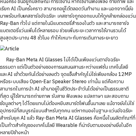
หนึ่งครั้ง ขึ้นอยู่กับลักษณะการใช้งาน หากใช้งานฟังเพลง ถ่ายภาพ และ
เรียก AI เป็นครั้งคราว สามารถอยู่ได้ตลอดวันทำงาน และนอกจากนี้ยัง
มาพร้อมกับ
เ
คสชาร์จอัจฉริยะ เคสชาร์จถูกออกแบบให้ดูคล้ายกล่องแว่น
Ray-Ban ทั่วไป แต่ภายในมีแบตเตอรี่สำรองในตัว และสามารถชาร์จ
แบตเตอรี่แว่นเพิ่มได้หลายรอบ ช่วยเพิ่มระยะเวลาการใช้งานรวมได้
สูงสุดประมาณ 48 ชั่วโมง ทำให้เหมาะกับการเดินทางระยะยาว
Ray-Ban Meta AI Glasses ไม่ได้เป็นเพียงแว่นตาอัจฉริยะ
ธรรมดา แต่เป็นตัวอย่างของการผสมผสานระหว่างแฟชั่น เทคโนโลยี
และAI เข้าด้วยกันได้อย่างลงตัว จุดแข็งสำคัญไม่ใช่เพียงกล้อง 12MP
หรือระบบเสียง Open-Ear Speaker Stereo เท่านั้น แต่คือความ
สามารถในการนำ AI เข้ามาอยู่ในชีวิตประจำวันได้อย่างเป็นธรรมชาติ
ที่สุด ผู้ใช้สามารถถ่ายภาพ รับสาย ฟังเพลง แปลภาษา และสอบถาม
ข้อมูลต่างๆ ได้โดยแทบไม่ต้องหยิบสมาร์ตโฟนขึ้นมาเลย แม้อาจยังไม่ใช่
อุปกรณ์ที่สมบูรณ์แบบสำหรับทุกคน แต่หากมองในฐานะแว่นอัจฉริยะ
สำหรับยุค AI แล้ว Ray-Ban Meta AI Glasses คือหนึ่งในผลิตภัณฑ์ที่
เป็นก้าวสำคัญของเทคโนโลยี Wearable ที่น่าจับตามองอย่างยิ่งในอีก
หลายปีข้างหน้า