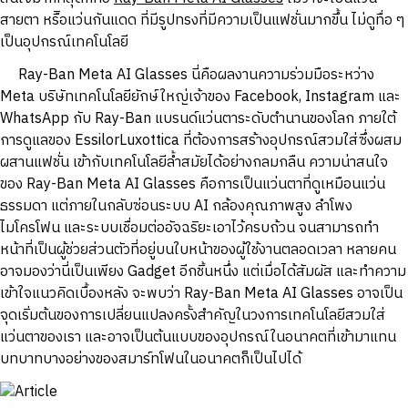
สายตา หรืิอแว่นกันแดด ที่มีรูปทรงที่มีความเป็นแฟชั่นมากขึ้น ไม่ดูทื่อ ๆ
เป็นอุปกรณ์เทคโนโลยี
Ray-Ban Meta AI Glasses นี่คือผลงานความร่วมมือระหว่าง
Meta บริษัทเทคโนโลยียักษ์ใหญ่เจ้าของ Facebook, Instagram และ
WhatsApp กับ Ray-Ban แบรนด์แว่นตาระดับตำนานของโลก ภายใต้
การดูแลของ EssilorLuxottica ที่ต้องการสร้างอุปกรณ์สวมใส่ซึ่งผสม
ผสานแฟชั่น เข้ากับเทคโนโลยีล้ำสมัยได้อย่างกลมกลืน ความน่าสนใจ
ของ Ray-Ban Meta AI Glasses คือการเป็นแว่นตาที่ดูเหมือนแว่น
ธรรมดา แต่ภายในกลับซ่อนระบบ AI กล้องคุณภาพสูง ลำโพง
ไมโครโฟน และระบบเชื่อมต่ออัจฉริยะเอาไว้ครบถ้วน จนสามารถทำ
หน้าที่เป็นผู้ช่วยส่วนตัวที่อยู่บนใบหน้าของผู้ใช้งานตลอดเวลา หลายคน
อาจมองว่านี่เป็นเพียง Gadget อีกชิ้นหนึ่ง แต่เมื่อได้สัมผัส และทำความ
เข้าใจแนวคิดเบื้องหลัง จะพบว่า Ray-Ban Meta AI Glasses อาจเป็น
จุดเริ่มต้นของการเปลี่ยนแปลงครั้งสำคัญในวงการเทคโนโลยีสวมใส่
แว่นตาของเรา และอาจเป็นต้นแบบของอุปกรณ์ในอนาคตที่เข้ามาแทน
บทบาทบางอย่างของสมาร์ทโฟนในอนาคตก็เป็นไปได้