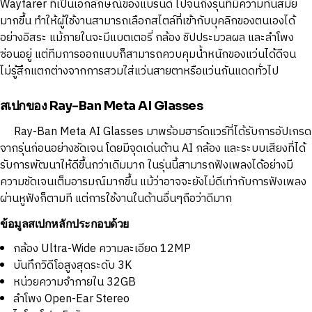
Wayfarer ที่เป็นเอกลักษณ์ของแบรนด์ ไปจนถึงรุ่นที่มีความทันสมัย
มากขึ้น ทำให้ผู้ใช้งานสามารถเลือกสไตล์ที่เข้ากับบุคลิกของตนเองได้
อย่างอิสระ แม้ภายในจะมีแบตเตอรี่ กล้อง ชิปประมวลผล และลำโพง
ซ่อนอยู่ แต่ทีมการออกแบบก็สามารถควบคุมน้ำหนักของแว่นได้ดีจน
ไม่รู้สึกแตกต่างจากการสวมใส่แว่นสายตาหรือแว่นกันแดดทั่วไป
สเปกของ Ray-Ban Meta AI Glasses
Ray-Ban Meta AI Glasses มาพร้อมฮาร์ดแวร์ที่ได้รับการอัปเกรด
จากรุ่นก่อนอย่างชัดเจน โดยมีจุดเด่นด้าน AI กล้อง และระบบเสียงที่ได้
รับการพัฒนาให้ดีขึ้นกว่าเดิมมาก ในรุ่นนี้สามารถฟังเพลงได้อย่างมี
ความชัดเจนเต็มอารมณ์มากขึ้น แม้ว่าอาจจะยังไม่ดีเท่ากับการฟังเพลง
ผ่านหูฟังก็ตามที แต่การใช้งานในด้านอื่นๆถือว่าดีมาก
ข้อมูลสเปกหลักประกอบด้วย
กล้อง Ultra-Wide ความละเอียด 12MP
บันทึกวิดีโอสูงสุดระดับ 3K
หน่วยความจำภายใน 32GB
ลำโพง Open-Ear Stereo