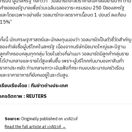
ทรัมป์ ผู้นำสหรัฐ กล่าวว่า “วอลมาร์ตจะลดราคาสินค้าลงอย่างมาก ตาม
คำขอของรัฐบาลเพื่อร่วมเฉลิมฉลองวาระครบรอบ 250 ปีของสหรัฐ
และโดยเฉพาะอย่างยิ่ง วอลมาร์ทจะลดราคาเนื้อบด 1 ปอนด์ ลงเกือบ
15%”
ทั้งนี้ นักเศรษฐศาสตร์และนักลงทุนมองว่า วอลมาร์ตเป็นตัวชี้วัดสำคัญ
ของกำลังซื้อผู้บริโภคในสหรัฐ เนื่องจากบริษัทมีขนาดใหญ่และมีฐาน
ลูกค้าครอบคลุมทุกกลุ่ม โดยในช่วงที่ผ่านมา วอลมาร์ตมีลูกค้ากลุ่มราย
ได้ปานกลางและรายได้สูงเพิ่มขึ้น เพราะผู้บริโภคหันมามองหาสินค้า
ราคาประหยัด ท่ามกลางภาวะเงินเฟ้อที่กระทบงบประมาณครัวเรือน
และราคาอาหารที่ยังคงอยู่ในระดับสูง.
เรียบเรียงโดย : ทีมข่าวต่างประเทศ
เครดิตภาพ : REUTERS
Source:
Originally published on
เดลินิวส์
.
Read the full article at เดลินิวส์ →