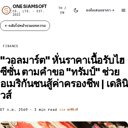
ONE SIAMSOFT
TH /
ขอใบเสนอราคา
CO., LTD. · EST.
EN
2023
กลับไปหน้ารวมบทความ
FINANCE
"วอลมาร์ต" หั่นราคาเนื้อรับไฮ
ซีซั่น ตามคำขอ "ทรัมป์" ช่วย
อเมริกันชนสู้ค่าครองชีพ | เดลินิ
วส์
07 ก.ค. 2569 · 3 min read
via
เดลินิวส์