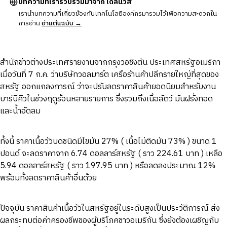
บทความที่เรารวบรวมมาจาก เดลินิวส์
เรานำบทความที่เกี่ยวข้องกับเทคโนโลยีองค์กรมารวมไว้เพื่อความสะดวกใน
การอ่าน
อ่านต้นฉบับ →
สำนักข่าวต่างประเทศรายงานจากกรุงวอชิงตัน ประเทศสหรัฐอเมริกา
เมื่อวันที่ 7 ก.ค. ว่าบริษัทวอลมาร์ต เครือร้านค้าปลีกรายใหญ่ที่สุดของ
สหรัฐ ออกแถลงการณ์ ว่าจะปรับลดราคาสินค้ายอดนิยมสำหรับงาน
บาร์บีคิวในช่วงฤดูร้อนหลายรายการ ซึ่งรวมถึงเนื้อสัตว์ มันฝรั่งทอด
และน้ำอัดลม
ทั้งนี้ ราคาเนื้อวัวบดชนิดมีไขมัน 27% ( เนื้อไม่ติดมัน 73% ) ขนาด 1
ปอนด์ จะลดราคาจาก 6.74 ดอลลาร์สหรัฐ ( ราว 224.61 บาท ) เหลือ
5.94 ดอลลาร์สหรัฐ ( ราว 197.95 บาท ) หรือลดลงประมาณ 12%
พร้อมทั้งลดราคาสินค้าอื่นด้วย
ปัจจุบัน ราคาสินค้าเนื้อวัวในสหรัฐอยู่ในระดับสูงเป็นประวัติการณ์ ส่ง
ผลกระทบต่อค่าครองชีพของผู้บริโภคชาวอเมริกัน ซึ่งยังต้องเผชิญกับ