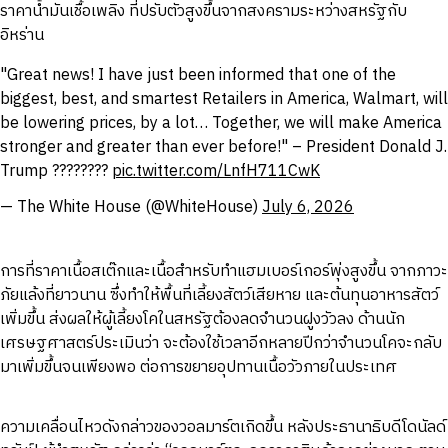
ราคาน้ำมันเชื้อเพลิง ที่ปรับตัวสูงขึ้นจากสงครามระหว่างสหรัฐกับ
อิหร่าน
"Great news! I have just been informed that one of the
biggest, best, and smartest Retailers in America, Walmart, will
be lowering prices, by a lot… Together, we will make America
stronger and greater than ever before!" – President Donald J.
Trump ????????
pic.twitter.com/LnfH711CwK
— The White House (@WhiteHouse)
July 6, 2026
การที่ราคาเนื้อสเต๊กและเนื้อสำหรับทำแฮมเบอร์เกอร์พุ่งสูงขึ้น จากภาวะ
ภัยแล้งที่ยาวนาน ซึ่งทำให้พื้นที่เลี้ยงสัตว์เสียหาย และต้นทุนอาหารสัตว์
เพิ่มขึ้น ส่งผลให้ผู้เลี้ยงโคในสหรัฐต้องลดจำนวนฝูงวัวลง ด้านนัก
เศรษฐศาสตร์ประเมินว่า จะต้องใช้เวลาอีกหลายปีกว่าจำนวนโคจะกลับ
มาเพิ่มขึ้นจนเพียงพอ ต่อการขยายอุปทานเนื้อวัวภายในประเทศ
ความเคลื่อนไหวดังกล่าวของวอลมาร์ตเกิดขึ้น หลังประธานาธิบดีโดนัลด์