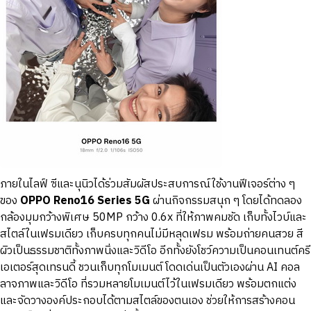
ภายในไลฟ์ ซีและนุนิวได้ร่วมสัมผัสประสบการณ์ใช้งานฟีเจอร์ต่าง ๆ
ของ
OPPO Reno16 Series 5G
ผ่านกิจกรรมสนุก ๆ โดยได้ทดลอง
กล้องมุมกว้างพิเศษ 50MP กว้าง 0.6x ที่ให้ภาพคมชัด เก็บทั้งไวบ์และ
สไตล์ในเฟรมเดียว เก็บครบทุกคนไม่มีหลุดเฟรม พร้อมถ่ายคนสวย สี
ผิวเป็นธรรมชาติทั้งภาพนิ่งและวิดีโอ อีกทั้งยังโชว์ความเป็นคอนเทนต์ครี
เอเตอร์สุดเทรนดี้ ชวนเก็บทุกโมเมนต์ โดดเด่นเป็นตัวเองผ่าน AI คอล
ลาจภาพและวิดีโอ ที่รวมหลายโมเมนต์ไว้ในเฟรมเดียว พร้อมตกแต่ง
และจัดวางองค์ประกอบได้ตามสไตล์ของตนเอง ช่วยให้การสร้างคอน