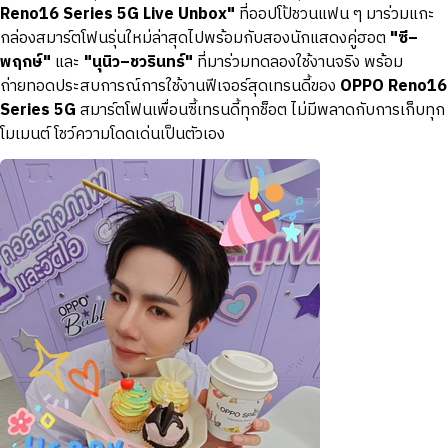
Reno16 Series 5G Live Unbox"
ที่ออปโป้ชวนแฟน ๆ มาร่วมแกะ
กล่องสมาร์ตโฟนรุ่นใหม่ล่าสุดไปพร้อมกับสองนักแสดงคู่ฮอต
"ซี–
พฤกษ์"
และ
"นุนิว–ชวรินทร์"
ที่มาร่วมทดลองใช้งานจริง พร้อม
ถ่ายทอดประสบการณ์การใช้งานฟีเจอร์สุดเทรนดี้ของ
OPPO Reno16
Series 5G
สมาร์ตโฟนเพื่อนซี้เทรนดี้ทุกช็อต ไม่มีพลาดกับการเก็บทุก
โมเมนต์ โชว์ความโดดเด่นเป็นตัวเอง