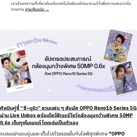
เรานำบทความที่เกี่ยวข้องกับเทคโนโลยีองค์กรมารวมไว้เพื่อความสะดวกใน
การอ่าน
อ่านต้นฉบับ →
ศิลปินคู่ซี้ “ซี–นุนิว” ชวนแฟน ๆ สัมผัส OPPO Reno16 Series 5G
ผ่าน Live Unbox พร้อมโชว์ฟีเจอร์โชว์กล้องมุมกว้างพิเศษ 50MP
0.6x เก็บทุกโมเมนต์ โดดเด่นเป็นตัวเอง
จบลงอย่างอบอุ่นและเต็มไปด้วยรอยยิ้มกับไลฟ์สุดพิเศษ
"OPPO