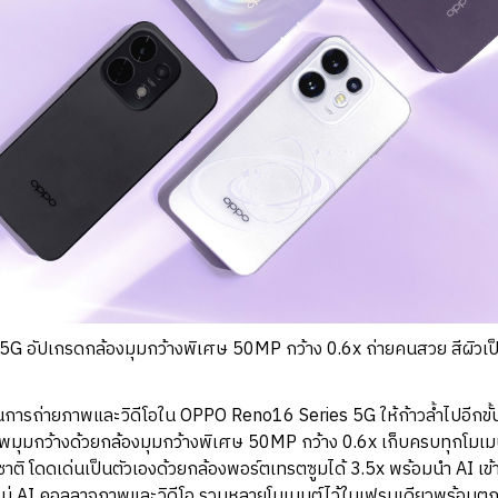
 อัปเกรดกล้องมุมกว้างพิเศษ 50MP กว้าง 0.6x ถ่ายคนสวย สีผิวเป็น
ารถ่ายภาพและวิดีโอใน OPPO Reno16 Series 5G ให้ก้าวล้ำไปอีกขั้
ุมกว้างด้วยกล้องมุมกว้างพิเศษ 50MP กว้าง 0.6x เก็บครบทุกโมเมนต
รมชาติ โดดเด่นเป็นตัวเองด้วยกล้องพอร์ตเทรตซูมได้ 3.5x พร้อมนำ AI เ
ใหม่ AI คอลลาจภาพและวิดีโอ รวมหลายโมเมนต์ไว้ในเฟรมเดียวพร้อมต