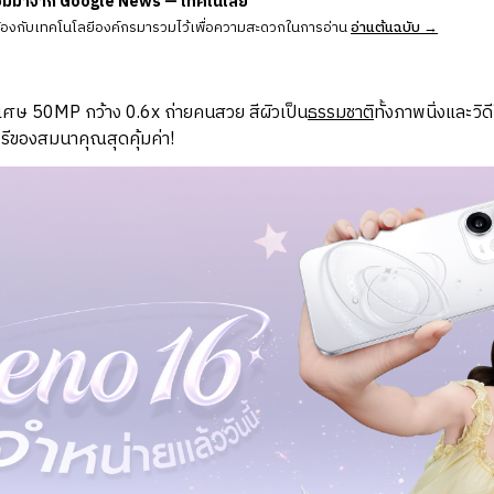
วมมาจาก Google News — เทคโนโลยี
ข้องกับเทคโนโลยีองค์กรมารวมไว้เพื่อความสะดวกในการอ่าน
อ่านต้นฉบับ →
ิเศษ 50MP กว้าง 0.6x ถ่ายคนสวย สีผิวเป็น
ธรรมชาติ
ทั้งภาพนิ่งและวิด
ีของสมนาคุณสุดคุ้มค่า!