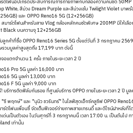
ตโฟนอัปเกรดประสบการณ์การถ่ายภาพกับกล้องความคมชัด 50MP กว้าง 
 Pop White, สีม่วง Dream Purple และสีม่วงเข้ม Twilight Violet มาพร้
+256GB) และ OPPO Reno16 5G (12+256GB)
าร์ตโฟนสำหรับสาย Vlog กล้องหลักคมชัดพิเศษ 200MP มีให้เลือก 2
ght Black บนความจุ 12+256GB
บลูกค้าที่ซื้อ OPPO Reno16 Series 5G ตั้งแต่วันที่ 3 กรกฎาคม 2569
ษรวมมูลค่าสูงสุดถึง 17,199 บาท ดังนี้
าจอแตกจำนวน 1 ครั้ง ภายในระยะเวลา 2 ปี
no16 Pro 5G มูลค่า 16,000 บาท
no16 5G มูลค่า 13,000 บาท
no16 F 5G มูลค่า 9,000 บาท
ี! บริการติดฟิล์มกันรอย ที่ศูนย์บริการ OPPO ภายในระยะเวลา 2 ปี มู
"ซี พฤกษ์" และ "นุนิว ชวรินทร์" ในไลฟ์สุดเอ็กซ์คลูซีฟ OPPO Reno1
ตโฟนเพื่อนซี้ จัดเต็มฟีเจอร์ถ่ายภาพสายเทรนดี้ และดีไซน์ฝาหลังที่
เด่นเป็นตัวเอง ในวันศุกร์ที่ 3 กรกฎาคมนี้ เวลา 17:00 น. เป็นต้นไป
and เท่านั้น