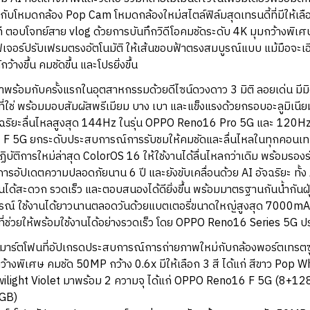
มกับโหมดกล้อง Pop Cam โหมดกล้องใหม่สไตล์ฟิล์มสุดเทรนดี้ที่มีให้เลื
ี ตอบโจทย์สาย vlog ด้วยการบันทึกวิดีโอคมชัดระดับ 4K มุมกว้างพิเศษ 
เจอร์ปรับเฟรมตรงอัตโนมัติ ให้เส้นขอบฟ้าตรงสมบูรณ์แบบ แม้มือจะเอี
างขึ้น คมชัดขึ้น และโปรยิ่งขึ้น
มาพร้อมกับครั้งแรกในอุตสาหกรรมด้วยดีไซน์ดวงดาว 3 มิติ ลอยเด่น มีมิต
ที่ใช่ พร้อมมอบสัมผัสพรีเมียม บาง เบา และแข็งแรงด้วยกรอบอะลูมิเน
ัจฉริยะลื่นไหลสูงสุด 144Hz ในรุ่น OPPO Reno16 Pro 5G และ 120H
 5G ยกระดับประสบการณ์การรับชมให้คมชัดและลื่นไหลในทุกคอนเทนต์ 
บัติการใหม่ล่าสุด ColorOS 16 ให้ใช้งานได้ลื่นไหลกว่าเดิม พร้อมรอ
ละการอัปเดตความปลอดภัยนาน 6 ปี และยังขับเคลื่อนด้วย AI อัจฉริยะ ทั
งานได้สะดวก รวดเร็ว และตอบสนองได้ดียิ่งขึ้น พร้อมมาตรฐานกันน้ำกันฝ
รณ์ ใช้งานได้ยาวนานตลอดวันด้วยแบตเตอรี่ขนาดใหญ่สูงสุด 7000mAh
่วยให้พร้อมใช้งานได้อย่างรวดเร็ว โดย OPPO Reno16 Series 5G ประก
ร์ตโฟนที่อัปเกรดประสบการณ์การถ่ายภาพใหม่กับกล้องพอร์ตเทรตซ
ว้างพิเศษ คมชัด 50MP กว้าง 0.6x มีให้เลือก 3 สี ได้แก่ สีขาว Pop W
Twilight Violet มาพร้อม 2 ความจุ ได้แก่ OPPO Reno16 F 5G (8+
GB)