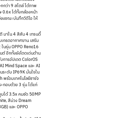
อกกว่า 9 สไตล์ ได้ภาพ
0.6x ได้ทั้งกล้องหน้า
ยงขณะบันทึกวิดีโอ ให้
ิ มาใน 4 สีสัน 4 เทรนดี้
ียมเกรดอากาศยาน เสริม
z ในรุ่น OPPO Reno16
อีกทั้งยังโดดเด่นด้าน
งรับการอัปเดต ColorOS
้ง AI Mind Space และ AI
ุ่นระดับ IP69K มั่นใจใน
 พร้อมเทคโนโลยีชาร์จ
อบด้วย 3 รุ่น ได้แก่
ูมได้ 3.5x คมชัด 50MP
hite, สีม่วง Dream
128GB) และ OPPO