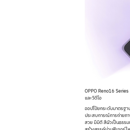
OPPO Reno16 Series 5G
และวิดีโอ
ออปโป้ยกระดับมาตรฐานก
ประสบการณ์การถ่ายภาพม
สวย มีมิติ สีผิวเป็นธร
สร้างสรรค์ผ่านฟีเจอร์