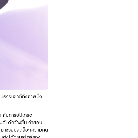
ธรรมชาติทั้งภาพนิ่ง
น กับการอัปเกรด
์ได้กว้างขึ้น ถ่ายคน
ข้ามาช่วยปลดล็อกความคิด
กแต่งได้ตามสไตล์ของ