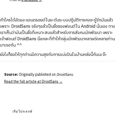
การอ่าน
อ่านต้นฉบับ →
ถ้าใครได้งัดแงะแอนดรอยด์ในระดับระบบปฏิบัติการคงจะรู้จักมันแล้ว
เพราะ DroidSans จริงๆแล้วเป็นชื่อของฟอนต์ใน Android นั่นเอง ทาง
เราเห็นว่ามันเป็นชื่อที่เหมาะสมแล้วสำหรับการสังคมนักพัฒนา เพราะ
เจ้าฟอนต์ DroidSans นี่แหละที่ทำให้กลุ่มนักพัฒนาหลายต่อหลายท่าน
มาเจอกัน ^^
ยังไงก็ขอให้ทุกท่านมีความสุขกับการแบ่งปันในบ้านหลังนี้กันนะจ๊ะ
Source:
Originally published on
DroidSans
.
Read the full article at DroidSans →
เริ่มโปรเจกต์