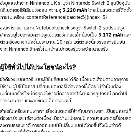
ข้อมูลสเปกจาก Nintendo UK ระบุว่า Nintendo Switch 2 รุ่นปัจจุบัน
ใช้แบตเตอรี่ลิเธียมไอออน ความจุ
5,220 mAh
โดยเป็นแบตเตอรี่ติดตั้ง
ภายในเครื่อง :contentReference[oaicite:5]{index=5}
ขณะที่รายงานจาก Notebookcheck ระบุว่า Switch 2 รุ่นปรับปรุง
สำหรับยุโรปอาจมีความจุแบตเตอรี่ลดลงเล็กน้อยเป็น
5,172 mAh
และ
ตัวเครื่องอาจหนักขึ้นประมาณ 10 กรัม แต่ตัวเลขนี้ควรรอการยืนยัน
จาก Nintendo อีกครั้งในหน้าสเปกของรุ่นวางจำหน่ายจริง
ผู้ใช้ทั่วไปได้ประโยชน์อะไร?
ข้อดีของแบตเตอรี่แบบผู้ใช้เปลี่ยนเองได้คือ เมื่อแบตเสื่อมตามอายุการ
ใช้งาน ผู้ใช้มีโอกาสเปลี่ยนแบตเตอรี่ได้สะดวกขึ้นโดยไม่จำเป็นต้อง
เปลี่ยนเครื่องใหม่ทั้งชุด ซึ่งช่วยยืดอายุการใช้งานของอุปกรณ์ ลดค่าใช้
จ่ายระยะยาว และลดขยะอิเล็กทรอนิกส์
สำหรับเครื่องเกมพกพา เรื่องแบตเตอรี่สำคัญมาก เพราะเป็นอุปกรณ์ที่
ต้องชาร์จและใช้งานต่อเนื่อง เมื่อผ่านไปหลายปี ความจุแบตเตอรี่ย่อมลด
ลงตามธรรมชาติ การออกแบบให้เปลี่ยนแบตได้ง่ายขึ้นจึงเป็นข่าวดี