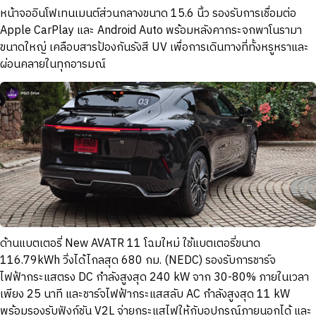
หน้าจออินโฟเทนเมนต์ส่วนกลางขนาด 15.6 นิ้ว รองรับการเชื่อมต่อ
Apple CarPlay และ Android Auto พร้อมหลังคากระจกพาโนรามา
ขนาดใหญ่ เคลือบสารป้องกันรังสี UV เพื่อการเดินทางที่ทั้งหรูหราและ
ผ่อนคลายในทุกอารมณ์
ด้านแบตเตอรี่ New AVATR 11 โฉมใหม่ ใช้แบตเตอรี่ขนาด
116.79kWh วิ่งได้ไกลสุด 680 กม. (NEDC) รองรับการชาร์จ
ไฟฟ้ากระแสตรง DC กำลังสูงสุด 240 kW จาก 30-80% ภายในเวลา
เพียง 25 นาที และชาร์จไฟฟ้ากระแสสลับ AC กำลังสูงสุด 11 kW
พร้อมรองรับฟังก์ชัน V2L จ่ายกระแสไฟให้กับอุปกรณ์ภายนอกได้ และ