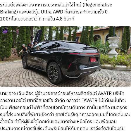
ระบบดึงพลังงานจากการเบรกกลับมาใช้ใหม่ (Regenerative
Braking) และยังมีรุ่น Ultra AWD ที่สามารถทำความเร็ว 0-
100กิโลเมตรต่อวินาที ภายใน 4.8 วินาที
นาย จาง เฉินเฉียง ผู้อำนวยการฝ่ายบริหารผลิตภัณฑ์ AVATR บริษัท
ฉางอาน ออโต้ เซาท์อีส เอเชีย จำกัด กล่าวว่า “AVATR ไม่ได้มุ่งมั่นที่จะ
เป็นเพียงรถยนต์ไฟฟ้าที่ตอบโจทย์การเดินทางเท่านั้น แต่คือ ยนตรกร
รมที่ส่งมอบสิ่งที่พิเศษยิ่งกว่า ภายใต้ปรัชญาการออกแบบที่โดดเด่นและ
ล้ำสมัย ทำให้ผู้ขับขี่ดูโดดเด่นและแตกต่างเหนือใคร และเพื่อมอบ
ประสบการณ์การขับขี่ระดับพรีเมียมให้กับทุกคน เราจึงตัดสินใจปรับ