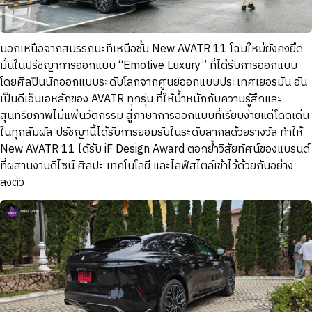
นอกเหนือจากสมรรถนะที่เหนือชั้น New AVATR 11 โฉมใหม่ยังคงยึด
มั่นในปรัชญาการออกแบบ “Emotive Luxury” ที่ได้รับการออกแบบ
โดยศิลปินนักออกแบบระดับโลกจากศูนย์ออกแบบประเทศเยอรมัน อัน
เป็นดีเอ็นเอหลักของ AVATR ทุกรุ่น ที่ให้น้ำหนักกับความรู้สึกและ
สุนทรียภาพไม่แพ้นวัตกรรม สู่ภาษาการออกแบบที่เรียบง่ายแต่โดดเด่น
ในทุกสัมผัส ปรัชญานี้ได้รับการยอมรับในระดับสากลด้วยรางวัล ทำให้
New AVATR 11 ได้รับ iF Design Award ตอกย้ำวิสัยทัศน์ของแบรนด์
ที่ผสานงานดีไซน์ ศิลปะ เทคโนโลยี และไลฟ์สไตล์เข้าไว้ด้วยกันอย่าง
ลงตัว