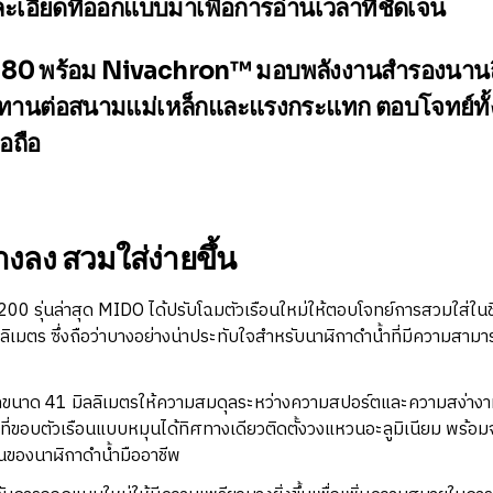
ะเอียดที่ออกแบบมาเพื่อการอ่านเวลาที่ชัดเจน
r 80 พร้อม Nivachron™
มอบพลังงานสำรองนานถึ
านต่อสนามแม่เหล็กและแรงกระแทก ตอบโจทย์ทั
อถือ
บางลง สวมใส่ง่ายขึ้น
 รุ่นล่าสุด MIDO ได้ปรับโฉมตัวเรือนใหม่ให้ตอบโจทย์การสวมใส่ในชีว
ิเมตร ซึ่งถือว่าบางอย่างน่าประทับใจสำหรับนาฬิกาดำน้ำที่มีความสาม
นาด 41 มิลลิเมตรให้ความสมดุลระหว่างความสปอร์ตและความสง่างาม
ี่ขอบตัวเรือนแบบหมุนได้ทิศทางเดียวติดตั้งวงแหวนอะลูมิเนียม พร้อมจ
ของนาฬิกาดำน้ำมืออาชีพ