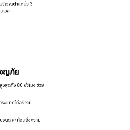
่บริเวณตำแหน่ง 3
านเวลา
ผจญภัย
สุดถึง 80 ชั่วโมง ช่วย
ระแทกได้อย่างมี
บรนด์ สะท้อนถึงความ