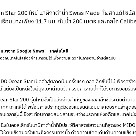
 Star 200 ใหม่ นาฬิกาดำน้ำ Swiss Made ที่ผสานดีไซน์ส
เรือนบางเพียง 11.7 มม. กันน้ำ 200 เมตร และกลไก Calib
วมมาจาก Google News — เทคโนโลยี
ข้องกับเทคโนโลยีองค์กรมารวมไว้เพื่อความสะดวกในการอ่าน
อ่านต้นฉบับ →
 Ocean Star เปิดตัวสู่ตลาดเป็นครั้งแรก คอลเล็กชั่นนี้ไม่เพียงสร้า
แต่ยังเป็นหนึ่งในผู้บุกเบิกด้านนวัตกรรมการกันน้ำที่ได้รับการยอมรับ
 Star 200 รุ่นใหม่จึงเป็นอีกก้าวสำคัญของคอลเล็กชั่นระดับตำนาน
่ประเทศเกาหลีใต้ พร้อมการปรากฏตัวของแบรนด์แอมบาสเดอร์คนล่าสุดอย
ือนเวลารุ่นนี้ ซึ่งสะท้อนการผสมผสานระหว่างมรดกแห่งอดีตและเทคโนโล
งในคอลเล็กชั่นนาฬิกาดำน้ำที่มีประวัติศาสตร์ยาวนานที่สุดของ MIDO เ
ใช้งานเชิงสปอร์ตและกิจกรรมทางน้ำ ด้วยความโดดเด่นด้านความแข็ง