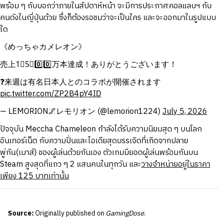
พร้อม ๆ กับบอกว่าภายในสัปดาห์หน้า จะมีการประกาศคอลแลบฯ กับ
คนดังในญี่ปุ่นด้วย ซึ่งก็ต้องรอชมว่าจะเป็นใคร และจะออกมาในรูปแบบ
ใด
《めっちゃカメレオン》
売上1⃣5⃣0️⃣0️⃣万本達成！ありがとうございます！
❓来週は有名日本人とのコラボが開催されます
pic.twitter.com/ZP2B4pY4ID
— LEMORION🌌レモリオン (@lemorion1224)
July 5, 2026
ปัจจุบัน Meccha Chameleon กำลังได้รับความนิยมสุด ๆ บนโลก
อินเทอร์เน็ต กับความปั่นและไอเดียสุดบรรเจิดที่เกิดจากปลาย
พู่กัน(เมาส์) ของผู้เล่นด้วยกันเอง ตัวเกมมียอดผู้เล่นพร้อมกันบน
Steam สูงสุดที่แถว ๆ 2 แสนคนในทุกวัน และ
วางจำหน่ายอยู่ในราคา
เพียง
125 บาทเท่านั้น
Source:
Originally published on
GamingDose
.