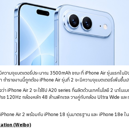
มีความจุแบตเตอรี่ประมาณ 3500mAh ขณะที่ iPhone Air รุ่นแรกในปัจจ
ารายงานนี้ถูกต้อง iPhone Air รุ่นที่ 2 จะมีความจุแบตเตอรี่เพิ่มข
่นใจว่า iPhone Air 2 จะใช้ชิป A20 series ที่ผลิตด้วนเทคโนโลยี 2 นา
ีเฟรช 120Hz กล้องหลัก 48 ล้านพิกเซล วางคู่กับกล้อง Ultra Wide แ
ว iPhone Air 2 พร้อมกับ iPhone 18 รุ่นมาตรฐาน และ iPhone 18e ใน
tation (Weibo)