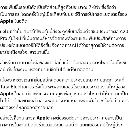
การเพิ่มขึ้นรอบนี้คิดเป็นสัดส่วนที่สูงถึงประมาณ 7-8% ซึ่งถือว่า
เป็นการกระโดดครั้งใหญ่เมื่อเทียบกับประวัติการอัปเกรดแบตเตอรี่ของ
Apple
ในอดีต
ยิ่งไปกว่านั้น สมาร์ทโฟนรุ่นนี้ยังจะถูกขับเคลื่อนด้วยชิปประมวลผล A20
Pro รุ่นใหม่ ที่เน้นการบริหารจัดการพลังงานและเพิ่มประสิทธิภาพการ
ประหยัดแบตเตอรี่ให้ดียิ่งขึ้น จึงคาดการณ์ได้ว่าอายุการใช้งานต่อการ
ชาร์จหนึ่งครั้งจะยาวนานขึ้น
สำหรับความน่าเชื่อถือของข่าวลือนี้ แม้ว่าต้นตอจะมาจากโพสต์บนโซเชีย
ลมีเดียที่ยังระบุแหล่งที่มาแน่ชัดไม่ได้ แต่ก็น่าติดตาม
เนื่องจากช่วงเวลาที่ข้อมูลนี้หลุดออกมา ประจวบเหมาะกับเหตุการณ์ที่
Tata Electronics ซึ่งเป็นซัพพลายเออร์โรงงานประกอบรายใหญ่ของ
Apple
ในอินเดีย เพิ่งประสบปัญหาข้อมูลระบบรั่วไหล ทำให้มีความเป็น
ไปได้ว่าตัวเลขดังกล่าวอาจหลุดมาจากเอกสารพิมพ์เขียวหรือชิ้นส่วนการ
ผลิตจริงที่หลุดออกสู่ภายนอก
อย่างไรก็ตาม สาวก
Apple
คงต้องรอติดตามการประกาศอย่างเป็น
ทางการในงานเปิดตัวช่วงเดือนกันยายนนี้ ว่าแบตเตอรี่ยักษ์ใหญ่นี้จะ