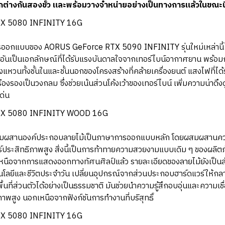
่างกันสองขั้ว และพร้อมวางจำหน่ายอย่างเป็นทางการแล้วในขณะนี
อกแบบของ AORUS GeForce RTX 5090 INFINITY รุ่นใหม่เหล่านี้ได
ันเป็นเอกลักษณ์ที่ได้รับแรงบันดาลใจจากเทอร์ไบน์อากาศยาน พร้
งแหวนทั้งชั้นในและชั้นนอกของโครงสร้างที่คล้ายเครื่องยนต์ แสงไฟที่ได
ืองรองเป็นวงกลม ซึ่งช่วยเน้นส่วนโค้งเว้าของเทอร์ไบน์ เพิ่มความน่าด
ด่น
สมผสานองค์ประกอบลายไม้เป็นภาษาการออกแบบหลัก โดยผสมผสานความ
ร์ประสิทธิภาพสูง สิ่งนี้เป็นการท้าทายความสวยงามแบบเดิม ๆ ของผลิตภั
หนือจากการแสดงออกทางทัศนศิลป์แล้ว รายละเอียดของลายไม้ยังเป็น
โนโลยีและชีวิตประจำวัน เปลี่ยนอุปกรณ์จากส่วนประกอบฮาร์ดแวร์ให้ก
ละพื้นที่ส่วนตัวได้อย่างเป็นธรรมชาติ มันช่วยนำความรู้สึกอบอุ่นและความเ
พสูง นอกเหนือจากฟังก์ชันการทำงานที่บริสุทธิ์