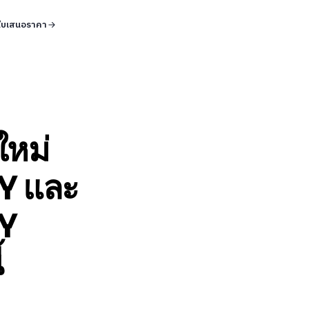
ใบเสนอราคา
ใหม่
Y และ
Y
้