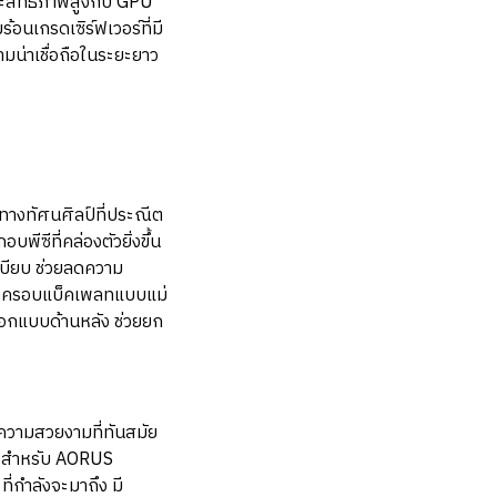
ระสิทธิภาพสูงกับ GPU
นเกรดเซิร์ฟเวอร์ที่มี
ามน่าเชื่อถือในระยะยาว
งทัศนศิลป์ที่ประณีต
ีซีที่คล่องตัวยิ่งขึ้น
เบียบ ช่วยลดความ
้ ฝาครอบแบ็คเพลทแบบแม่
อกแบบด้านหลัง ช่วยยก
ความสวยงามที่ทันสมัย
ว สำหรับ AORUS
กำลังจะมาถึง มี