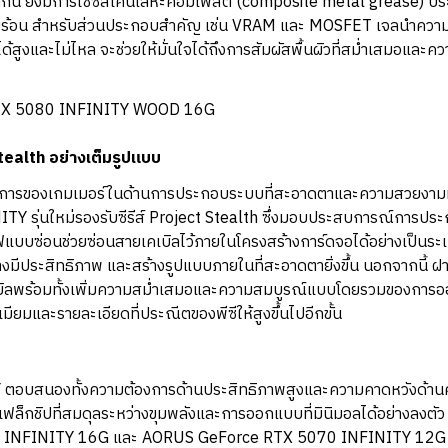
กนี้ ยังมีการใช้ซิลิโคนโลหะคอมโพสิต (composite metal grease) ป
มร้อน สำหรับส่วนประกอบสำคัญ เช่น VRAM และ MOSFET เจลนำความร้อ
ด้สูงและไม่ไหล จะช่วยให้มั่นใจได้ถึงการสัมผัสพื้นผิวที่สม่ำเสมอและคว
Stealth อย่างเต็มรูปแบบ
การของเกมเมอร์ในด้านการประกอบระบบที่สะอาดตาและความสวยงามทา
 รุ่นใหม่รองรับซีรีส์ Project Stealth ซึ่งมอบประสบการณ์การประกอบพ
แบบซ่อนช่วยซ่อนสายเคเบิลไว้ภายในโครงสร้างการ์ดจอได้อย่างเป็นระ
่างมีประสิทธิภาพ และสร้างรูปแบบภายในที่สะอาดตายิ่งขึ้น นอกจากนี
คเบิลพร้อมทั้งเพิ่มความสม่ำเสมอและความสมบูรณ์แบบโดยรวมของการอ
มียมและรายละเอียดที่ประณีตของพีซีให้สูงขึ้นไปอีกขั้น
Y ตอบสนองทั้งความต้องการด้านประสิทธิภาพสูงและความคาดหวังด้าน
็กชิปที่สมดุลระหว่างขุมพลังและการออกแบบที่มินิมอลได้อย่างลงตั
 INFINITY 16G และ AORUS GeForce RTX 5070 INFINITY 12G ที่