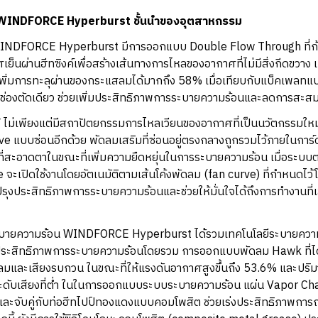
WINDFORCE Hyperburst ชั้นนำของอุตสาหกรรม
NDFORCE Hyperburst มีการออกแบบ Double Flow Through ที่ก้าวล้
็นผ่านฮีทซิงค์เพื่อสร้างเส้นทางการไหลของอากาศที่ไม่มีสิ่งกีดขวาง เ
พิ่มการทะลุผ่านของกระแสลมได้มากถึง 58% เมื่อเทียบกับแบ็คเพลทแบบ
ีช่องตัดเดียว ช่วยเพิ่มประสิทธิภาพการระบายความร้อนและลดการสะ
ไม่เพียงแต่มีสถาปัตยกรรมการไหลเวียนของอากาศที่เป็นนวัตกรรมใหม่เ
 แบบซ่อนอีกด้วย พัดลมเสริมที่ซ่อนอยู่ตรงกลางถูกรวมไว้ภายในการ์
สะอาดตาในขณะที่เพิ่มความยืดหยุ่นในการระบายความร้อน เมื่อระบบ
 จะเปิดใช้งานโดยอัตเนมัติตามเส้นโค้งพัดลม (fan curve) ที่กำหนดไว้
ับปรุงประสิทธิภาพการระบายความร้อนและช่วยให้มั่นใจได้ถึงการทำงานที
บายความร้อน WINDFORCE Hyperburst ได้รวมเทคโนโลยีระบายความร
ับประสิทธิภาพการระบายความร้อนโดยรวม การออกแบบพัดลม Hawk ที่ได้
ลมและเสียงรบกวน ในขณะที่ให้แรงดันอากาศสูงขึ้นถึง 53.6% และปร
นระดับเสียงที่ต่ำ ในในการออกแบบระบบระบายความร้อน แผ่น Vapor 
ละจับคู่กับท่อฮีทไปป์ทองแดงแบบคอมโพสิต ช่วยเร่งประสิทธิภาพการถ