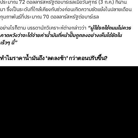
ประมาณ 72 ดอลลาร์สหรัฐต่อบาร์เรลเมื่อวันศุกร์ (3 ก.ค.) ที่ผ่าน
มา ซึ่งเป็นระดับที่ใกล้เคียงกับช่วงก่อนเกิดความขัดแย้งในปลายเดือน
กุมภาพันธ์ที่ประมาณ 70 ดอลลาร์สหรัฐต่อบาร์เรล
อย่างไรก็ตาม บรรดานักวิเคราะห์ต่างกล่าวว่า
“ผู้ใช้รถใช้ถนนไม่ควร
คาดหวังว่าจะได้จ่ายค่าน้ำมันที่หน้าปั๊มถูกลงอย่างเห็นได้ชัดใน
เร็วๆ นี้”
ทำไมราคาน้ำมันถึง ‘ลดลงช้า’ กว่าตอนปรับขึ้น?