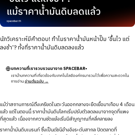
นักวิเคราะห์มีคำตอบ! ทำไมราคาน้ำมันหน้าปั๊ม ‘ขึ้นไว แต่
ลงช้า’? ทั้งที่ราคาน้ำมันดิบลดลงแล้ว
บทความที่เรารวบรวมมาจาก SPACEBAR•
เรานำบทความที่เกี่ยวข้องกับเทคโนโลยีองค์กรมารวมไว้เพื่อความสะดวกใน
การอ่าน
อ่านต้นฉบับ →
แม้ว่าสถานการณ์ตึงเครียดในตะวันออกกลางจะยืดเยื้อมาเกือบ 4 เดือน
แล้ว แต่ในตอนนี้ ราคาน้ำมันดิบโลกเริ่มปรับตัวลดลงมาจากจุดที่แพง
ที่สุดแล้ว เนื่องจากความขัดแย้งเริ่มมีสัญญาณที่คลี่คลายลง
ราคาน้ำมันดิบเบรนท์ ซึ่งเป็นดัชนีอ้างอิงระดับสากล ปิดตลาดที่