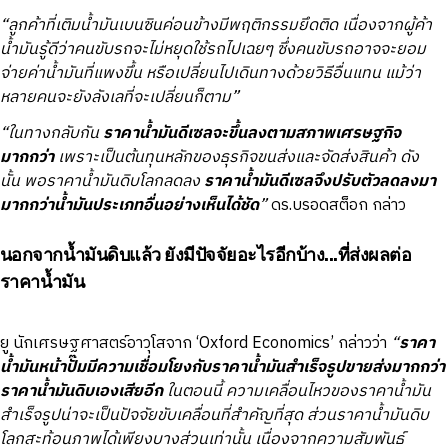
“ลูกค้าที่เติมน้ำมันเบนซินค่อนข้างมีพฤติกรรมยึดติด เนื่องจากผู้ค้า
น้ำมันรู้ดีว่าคนขับรถจะไม่หยุดใช้รถไปเฉยๆ ซึ่งคนขับรถอาจจะยอม
จ่ายค่าน้ำมันที่แพงขึ้น หรือเปลี่ยนไปเดินทางด้วยวิธีอื่นแทน แม้ว่า
หลายคนจะยังลังเลที่จะเปลี่ยนก็ตาม”
“ในทางกลับกัน
ราคาน้ำมันดีเซลจะขึ้นลงตามสภาพเศรษฐกิจ
มากกว่า
เพราะเป็นต้นทุนหลักของธุรกิจขนส่งและจัดส่งสินค้า ดัง
นั้น พอราคาน้ำมันดิบโลกลดลง
ราคาน้ำมันดีเซลจึงปรับตัวลดลงมา
มากกว่าน้ำมันประเภทอื่นอย่างเห็นได้ชัด
”
ดร.บรอดสต็อก กล่าว
นอกจากน้ำมันดิบแล้ว ยังมีปัจจัยอะไรอีกบ้าง...ที่ส่งผลต่อ
ราคาน้ำมัน
ยู นักเศรษฐศาสตร์อาวุโสจาก ‘Oxford Economics’ กล่าวว่า
“
ราคา
น้ำมันหน้าปั๊มมีความเชื่อมโยงกับราคาน้ำมันสำเร็จรูปขายส่งมากกว่า
ราคาน้ำมันดิบเองเสียอีก
ในตอนนี้ ความเคลื่อนไหวของราคาน้ำมัน
สำเร็จรูปน่าจะเป็นปัจจัยขับเคลื่อนที่สำคัญที่สุด ส่วนราคาน้ำมันดิบ
โลกสะท้อนภาพได้เพียงบางส่วนเท่านั้น เนื่องจากความสัมพันธ์