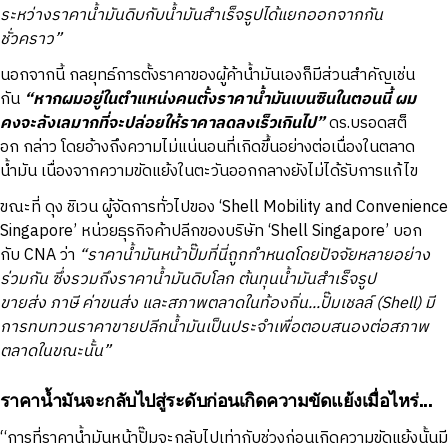
ระหว่างราคาน้ำมันดิบกับน้ำมันสำเร็จรูปได้แยกออกจากกัน
ชั่วคราว”
นอกจากนี้ กลยุทธ์การตั้งราคาของผู้ค้าน้ำมันเองก็มีส่วนสำคัญเช่น
กัน
“หากผมอยู่ในตำแหน่งคนตั้งราคาน้ำมันเบนซินในตอนนี้ ผม
คงจะลังเลมากที่จะปล่อยให้ราคาลดลงเร็วเกินไป”
ดร.บรอดสต็
อก กล่าว โดยอ้างถึงความไม่แน่นอนที่เกิดขึ้นอย่างต่อเนื่องในตลาด
น้ำมัน เนื่องจากความขัดแย้งในตะวันออกกลางยังไม่ได้รับการแก้ไข
ขณะที่ ดุง ชิเวน ผู้จัดการทั่วไปของ ‘Shell Mobility and Convenience
Singapore’ หน่วยธุรกิจค้าปลีกของบริษัท ‘Shell Singapore’ บอก
กับ CNA ว่า
“ราคาน้ำมันหน้าปั๊มที่นี่ถูกกำหนดโดยปัจจัยหลายอย่าง
ร่วมกัน ซึ่งรวมถึงราคาน้ำมันดิบโลก ต้นทุนน้ำมันสำเร็จรูป
ขายส่ง ภาษี ค่าขนส่ง และสภาพตลาดในท้องถิ่น...ปั๊มเชลล์ (Shell) มี
การทบทวนราคาขายปลีกน้ำมันเป็นประจำเพื่อตอบสนองต่อสภาพ
ตลาดในขณะนั้น”
ราคาน้ำมันจะกลับไปสู่ระดับก่อนเกิดความขัดแย้งเมื่อไหร่...
“การที่ราคาน้ำมันหน้าปั๊มจะกลับไปเท่ากับช่วงก่อนเกิดความขัดแย้งนั้นมี