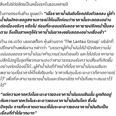
สิงคโปร์ต่อลิตรเป็นครั้งแรกในรอบหลายปี
ในทางตรงกันข้าม ยูเผยว่า
“เมื่อราคาน้ำมันดิบโลกปรับตัวลดลง ผู้ค้า
น้ำมันมักจะขอดูสถานการณ์ให้แน่ใจก่อนว่าราคานั้นจะลดลงอย่าง
ต่อเนื่องจริงๆ หรือไม่ ก่อนที่จะยอมปรับลดราคาขายปลีกหน้าปั๊มลง
ตาม จึงเป็นสาเหตุให้ราคาน้ำมันขาลงขยับลดลงอย่างเชื่องช้า”
ด้าน ดร.เดวิด บรอดสต็อก หุ้นส่วนจาก ‘The Lantau Group’ บริษัทที่
ปรึกษาด้านพลังงาน กล่าวว่า
“บรรดาผู้ค้าน้ำมันได้นำปัจจัยความไม่
แน่นอนของราคาน้ำมันมาคำนวณร่วมด้วยแล้ว และได้ปรับราคาขาย
ปลีกไปอยู่ในจุดที่พวกเขามองว่าสามารถรองรับความเสี่ยงที่เกิดขึ้น
อย่างต่อเนื่องนี้ได้...ผู้ค้าน้ำมันที่ทำหน้าที่ตั้งราคาน้ำมันเบนซินจะ
พยายามตั้งราคาให้ใกล้เคียงกับ ‘ราคาต้นทุนในระยะยาวที่คาดการณ์
ไว้’ เพื่อที่จะสามารถขายน้ำมันและรักษาอัตรากำไรที่เหมาะสมเอาไว้
ได้”
“แต่ความคาดหวังในระยะยาวของราคาน้ำมันเบนซินนั้น ผูกติดอยู่
กับความคาดหวังในระยะยาวของราคาน้ำมันดิบโลก ซึ่งใน
ปัจจุบัน การที่จะคาดเดาแนวโน้มระยะยาวของราคาน้ำมันดิบเป็น
เรื่องที่ทำได้ยากมาก”