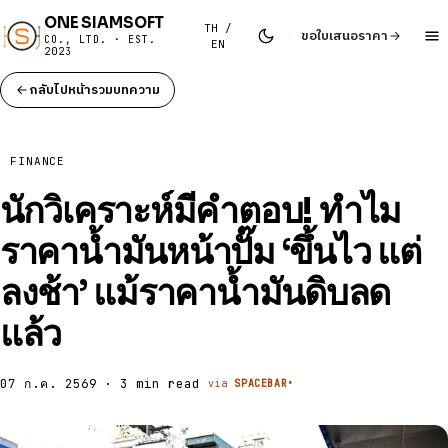
ONE SIAMSOFT
TH /
ขอใบเสนอราคา
CO., LTD. · EST.
EN
2023
กลับไปหน้ารวมบทความ
FINANCE
นักวิเคราะห์มีคำตอบ! ทำไม
ราคาน้ำมันหน้าปั๊ม ‘ขึ้นไว แต่
ลงช้า’ แม้ราคาน้ำมันดิบลด
แล้ว
07 ก.ค. 2569 · 3 min read
via
SPACEBAR•