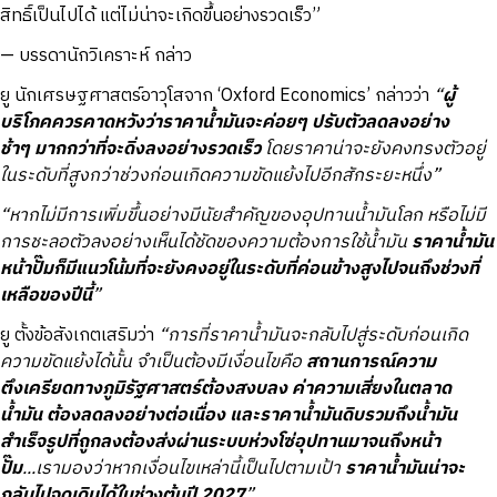
สิทธิ์เป็นไปได้ แต่ไม่น่าจะเกิดขึ้นอย่างรวดเร็ว”
—
บรรดานักวิเคราะห์ กล่าว
ยู นักเศรษฐศาสตร์อาวุโสจาก ‘Oxford Economics’ กล่าวว่า
“
ผู้
บริโภคควรคาดหวังว่าราคาน้ำมันจะค่อยๆ ปรับตัวลดลงอย่าง
ช้าๆ มากกว่าที่จะดิ่งลงอย่างรวดเร็ว
โดยราคาน่าจะยังคงทรงตัวอยู่
ในระดับที่สูงกว่าช่วงก่อนเกิดความขัดแย้งไปอีกสักระยะหนึ่ง”
“หากไม่มีการเพิ่มขึ้นอย่างมีนัยสำคัญของอุปทานน้ำมันโลก หรือไม่มี
การชะลอตัวลงอย่างเห็นได้ชัดของความต้องการใช้น้ำมัน
ราคาน้ำมัน
หน้าปั๊มก็มีแนวโน้มที่จะยังคงอยู่ในระดับที่ค่อนข้างสูงไปจนถึงช่วงที่
เหลือของปีนี้
”
ยู ตั้งข้อสังเกตเสริมว่า
“การที่ราคาน้ำมันจะกลับไปสู่ระดับก่อนเกิด
ความขัดแย้งได้นั้น จำเป็นต้องมีเงื่อนไขคือ
สถานการณ์ความ
ตึงเครียดทางภูมิรัฐศาสตร์ต้องสงบลง ค่าความเสี่ยงในตลาด
น้ำมัน ต้องลดลงอย่างต่อเนื่อง และราคาน้ำมันดิบรวมถึงน้ำมัน
สำเร็จรูปที่ถูกลงต้องส่งผ่านระบบห่วงโซ่อุปทานมาจนถึงหน้า
ปั๊ม
...เรามองว่าหากเงื่อนไขเหล่านี้เป็นไปตามเป้า
ราคาน้ำมันน่าจะ
กลับไปจุดเดิมได้ในช่วงต้นปี 2027
”