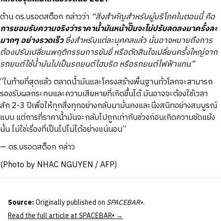
ด้าน ดร.บรอดสต็อก กล่าวว่า
“สิ่งสำคัญสำหรับผู้บริโภคในตอนนี้ คือ
การยอมรับความจริงว่าราคาน้ำมันหน้าปั๊มจะไม่ปรับลดลงมาครั้งละ
มากๆ อย่างรวดเร็ว
ซึ่งสำหรับแต่ละบุคคลแล้ว นั่นอาจหมายถึงการ
ต้องปรับเปลี่ยนพฤติกรรมการขับขี่ หรือตัดสินใจเปลี่ยนครั้งใหญ่จาก
รถยนต์ใช้น้ำมันไปเป็นรถยนต์ไฮบริด หรือรถยนต์ไฟฟ้าแทน”
“ในท้ายที่สุดแล้ว ตลาดน้ำมันและโครงสร้างพื้นฐานทั่วโลกจะสามารถ
รองรับผลกระทบและความเสียหายที่เกิดขึ้นได้ มันอาจจะต้องใช้เวลา
สัก 2-3 ปีเพื่อให้ทุกสิ่งทุกอย่างกลับมามั่นคงและนิ่งสนิทอย่างสมบูรณ์
แบบ แต่การที่ราคาน้ำมันจะกลับไปถูกเท่ากับช่วงก่อนเกิดความขัดแย้ง
นั้น ไม่ใช่เรื่องที่เป็นไปไม่ได้อย่างแน่นอน”
—
ดร.บรอดสต็อก กล่าว
(Photo by NHAC NGUYEN / AFP)
Source:
Originally published on
SPACEBAR•
.
Read the full article at SPACEBAR• →