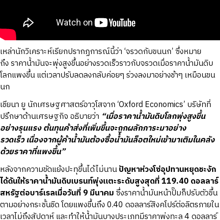
เหล่านักวิเคราะห์เรียกปรากฏการณ์นี้ว่า ‘จรวดกับขนนก’ ซึ่งหมาย
ถึง ราคาน้ำมันจะพุ่งสูงขึ้นอย่างรวดเร็วราวกับจรวดเมื่อราคาน้ำมันดิบ
โลกแพงขึ้น แต่เวลาปรับลดลงกลับค่อยๆ ร่วงลงมาอย่างช้าๆ เหมือนขน
นก
เชียนา ยู นักเศรษฐศาสตร์อาวุโสจาก ‘Oxford Economics’ บริษัทที่
ปรึกษาด้านเศรษฐกิจ อธิบายว่า
“เมื่อราคาน้ำมันดิบโลกพุ่งสูงขึ้น
อย่างรุนแรง ต้นทุนค้าส่งที่เพิ่มขึ้นจะถูกผลักภาระมาอย่าง
รวดเร็ว เนื่องจากผู้ค้าน้ำมันต้องซื้อน้ำมันล็อตใหม่เข้ามาเติมในคลัง
ด้วยราคาที่แพงขึ้น”
หลังจากความขัดแย้งปะทุขึ้นได้ไม่นาน
ปัญหาห่วงโซ่อุปทานหยุดชะงัก
ได้ดันให้ราคาน้ำมันดิบเบรนท์พุ่งแตะระดับสูงสุดที่ 119.40 ดอลลาร์
สหรัฐต่อบาร์เรลเมื่อวันที่ 9 มีนาคม
ซึ่งราคาน้ำมันหน้าปั๊มก็ปรับตัวขึ้น
ตามอย่างกระชั้นชิด โดยแพงขึ้นถึง 0.40 ดอลลาร์สิงคโปร์ต่อลิตรภายใน
เวลาไม่ถึงสัปดาห์ และทำให้น้ำมันบางประเภทมีราคาพุ่งทะลุ 4 ดอลลาร์