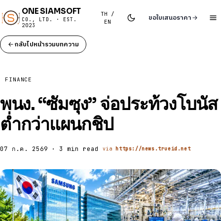
ONE SIAMSOFT
TH /
ขอใบเสนอราคา
CO., LTD. · EST.
EN
2023
กลับไปหน้ารวมบทความ
FINANCE
พนง. “ซัมซุง” จ่อประท้วงโบนัส
ต่ำกว่าแผนกชิป
07 ก.ค. 2569 · 3 min read
via
https://news.trueid.net