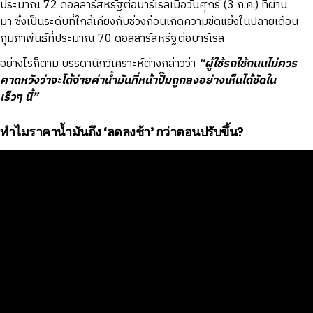
ประมาณ 72 ดอลลาร์สหรัฐต่อบาร์เรลเมื่อวันศุกร์ (3 ก.ค.) ที่ผ่าน
มา ซึ่งเป็นระดับที่ใกล้เคียงกับช่วงก่อนเกิดความขัดแย้งในปลายเดือน
กุมภาพันธ์ที่ประมาณ 70 ดอลลาร์สหรัฐต่อบาร์เรล
อย่างไรก็ตาม บรรดานักวิเคราะห์ต่างกล่าวว่า
“ผู้ใช้รถใช้ถนนไม่ควร
คาดหวังว่าจะได้จ่ายค่าน้ำมันที่หน้าปั๊มถูกลงอย่างเห็นได้ชัดใน
เร็วๆ นี้”
ทำไมราคาน้ำมันถึง ‘ลดลงช้า’ กว่าตอนปรับขึ้น?