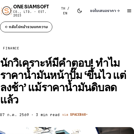
ONE SIAMSOFT
TH /
ขอใบเสนอราคา
CO., LTD. · EST.
EN
2023
กลับไปหน้ารวมบทความ
FINANCE
นักวิเคราะห์มีคำตอบ! ทำไม
ราคาน้ำมันหน้าปั๊ม ‘ขึ้นไว แต่
ลงช้า’ แม้ราคาน้ำมันดิบลด
แล้ว
07 ก.ค. 2569 · 3 min read
via
SPACEBAR•