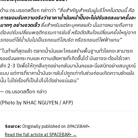
ด้าน ดร.บรอดสต็อก กล่าวว่า
“สิ่งสำคัญสำหรับผู้บริโภคในตอนนี้ คือ
การยอมรับความจริงว่าราคาน้ำมันหน้าปั๊มจะไม่ปรับลดลงมาครั้งละ
มากๆ อย่างรวดเร็ว
ซึ่งสำหรับแต่ละบุคคลแล้ว นั่นอาจหมายถึงการ
ต้องปรับเปลี่ยนพฤติกรรมการขับขี่ หรือตัดสินใจเปลี่ยนครั้งใหญ่จาก
รถยนต์ใช้น้ำมันไปเป็นรถยนต์ไฮบริด หรือรถยนต์ไฟฟ้าแทน”
“ในท้ายที่สุดแล้ว ตลาดน้ำมันและโครงสร้างพื้นฐานทั่วโลกจะสามารถ
รองรับผลกระทบและความเสียหายที่เกิดขึ้นได้ มันอาจจะต้องใช้เวลา
สัก 2-3 ปีเพื่อให้ทุกสิ่งทุกอย่างกลับมามั่นคงและนิ่งสนิทอย่างสมบูรณ์
แบบ แต่การที่ราคาน้ำมันจะกลับไปถูกเท่ากับช่วงก่อนเกิดความขัดแย้ง
นั้น ไม่ใช่เรื่องที่เป็นไปไม่ได้อย่างแน่นอน”
—
ดร.บรอดสต็อก กล่าว
(Photo by NHAC NGUYEN / AFP)
Source:
Originally published on
SPACEBAR•
.
Read the full article at SPACEBAR• →