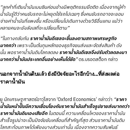
“ลูกค้าที่เติมน้ำมันเบนซินค่อนข้างมีพฤติกรรมยึดติด เนื่องจากผู้ค้า
น้ำมันรู้ดีว่าคนขับรถจะไม่หยุดใช้รถไปเฉยๆ ซึ่งคนขับรถอาจจะยอม
จ่ายค่าน้ำมันที่แพงขึ้น หรือเปลี่ยนไปเดินทางด้วยวิธีอื่นแทน แม้ว่า
หลายคนจะยังลังเลที่จะเปลี่ยนก็ตาม”
“ในทางกลับกัน
ราคาน้ำมันดีเซลจะขึ้นลงตามสภาพเศรษฐกิจ
มากกว่า
เพราะเป็นต้นทุนหลักของธุรกิจขนส่งและจัดส่งสินค้า ดัง
นั้น พอราคาน้ำมันดิบโลกลดลง
ราคาน้ำมันดีเซลจึงปรับตัวลดลงมา
มากกว่าน้ำมันประเภทอื่นอย่างเห็นได้ชัด
”
ดร.บรอดสต็อก กล่าว
นอกจากน้ำมันดิบแล้ว ยังมีปัจจัยอะไรอีกบ้าง...ที่ส่งผลต่อ
ราคาน้ำมัน
ยู นักเศรษฐศาสตร์อาวุโสจาก ‘Oxford Economics’ กล่าวว่า
“
ราคา
น้ำมันหน้าปั๊มมีความเชื่อมโยงกับราคาน้ำมันสำเร็จรูปขายส่งมากกว่า
ราคาน้ำมันดิบเองเสียอีก
ในตอนนี้ ความเคลื่อนไหวของราคาน้ำมัน
สำเร็จรูปน่าจะเป็นปัจจัยขับเคลื่อนที่สำคัญที่สุด ส่วนราคาน้ำมันดิบ
โลกสะท้อนภาพได้เพียงบางส่วนเท่านั้น เนื่องจากความสัมพันธ์