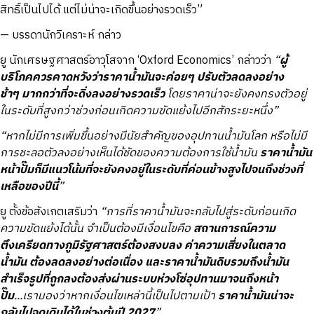
สิทธิ์เป็นไปได้ แต่ไม่น่าจะเกิดขึ้นอย่างรวดเร็ว”
—
บรรดานักวิเคราะห์ กล่าว
ยู นักเศรษฐศาสตร์อาวุโสจาก ‘Oxford Economics’ กล่าวว่า
“
ผู้
บริโภคควรคาดหวังว่าราคาน้ำมันจะค่อยๆ ปรับตัวลดลงอย่าง
ช้าๆ มากกว่าที่จะดิ่งลงอย่างรวดเร็ว
โดยราคาน่าจะยังคงทรงตัวอยู่
ในระดับที่สูงกว่าช่วงก่อนเกิดความขัดแย้งไปอีกสักระยะหนึ่ง”
“หากไม่มีการเพิ่มขึ้นอย่างมีนัยสำคัญของอุปทานน้ำมันโลก หรือไม่มี
การชะลอตัวลงอย่างเห็นได้ชัดของความต้องการใช้น้ำมัน
ราคาน้ำมัน
หน้าปั๊มก็มีแนวโน้มที่จะยังคงอยู่ในระดับที่ค่อนข้างสูงไปจนถึงช่วงที่
เหลือของปีนี้
”
ยู ตั้งข้อสังเกตเสริมว่า
“การที่ราคาน้ำมันจะกลับไปสู่ระดับก่อนเกิด
ความขัดแย้งได้นั้น จำเป็นต้องมีเงื่อนไขคือ
สถานการณ์ความ
ตึงเครียดทางภูมิรัฐศาสตร์ต้องสงบลง ค่าความเสี่ยงในตลาด
น้ำมัน ต้องลดลงอย่างต่อเนื่อง และราคาน้ำมันดิบรวมถึงน้ำมัน
สำเร็จรูปที่ถูกลงต้องส่งผ่านระบบห่วงโซ่อุปทานมาจนถึงหน้า
ปั๊ม
...เรามองว่าหากเงื่อนไขเหล่านี้เป็นไปตามเป้า
ราคาน้ำมันน่าจะ
กลับไปจุดเดิมได้ในช่วงต้นปี 2027
”