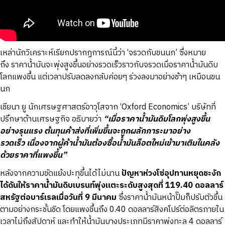
เหล่านักวิเคราะห์เรียกปรากฏการณ์นี้ว่า ‘จรวดกับขนนก’ ซึ่งหมาย
ถึง ราคาน้ำมันจะพุ่งสูงขึ้นอย่างรวดเร็วราวกับจรวดเมื่อราคาน้ำมันดิบ
โลกแพงขึ้น แต่เวลาปรับลดลงกลับค่อยๆ ร่วงลงมาอย่างช้าๆ เหมือนขน
นก
เชียนา ยู นักเศรษฐศาสตร์อาวุโสจาก ‘Oxford Economics’ บริษัทที่
ปรึกษาด้านเศรษฐกิจ อธิบายว่า
“เมื่อราคาน้ำมันดิบโลกพุ่งสูงขึ้น
อย่างรุนแรง ต้นทุนค้าส่งที่เพิ่มขึ้นจะถูกผลักภาระมาอย่าง
รวดเร็ว เนื่องจากผู้ค้าน้ำมันต้องซื้อน้ำมันล็อตใหม่เข้ามาเติมในคลัง
ด้วยราคาที่แพงขึ้น”
หลังจากความขัดแย้งปะทุขึ้นได้ไม่นาน
ปัญหาห่วงโซ่อุปทานหยุดชะงัก
ได้ดันให้ราคาน้ำมันดิบเบรนท์พุ่งแตะระดับสูงสุดที่ 119.40 ดอลลาร์
สหรัฐต่อบาร์เรลเมื่อวันที่ 9 มีนาคม
ซึ่งราคาน้ำมันหน้าปั๊มก็ปรับตัวขึ้น
ตามอย่างกระชั้นชิด โดยแพงขึ้นถึง 0.40 ดอลลาร์สิงคโปร์ต่อลิตรภายใน
เวลาไม่ถึงสัปดาห์ และทำให้น้ำมันบางประเภทมีราคาพุ่งทะลุ 4 ดอลลาร์