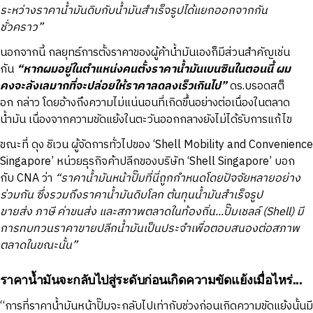
ระหว่างราคาน้ำมันดิบกับน้ำมันสำเร็จรูปได้แยกออกจากกัน
ชั่วคราว”
นอกจากนี้ กลยุทธ์การตั้งราคาของผู้ค้าน้ำมันเองก็มีส่วนสำคัญเช่น
กัน
“หากผมอยู่ในตำแหน่งคนตั้งราคาน้ำมันเบนซินในตอนนี้ ผม
คงจะลังเลมากที่จะปล่อยให้ราคาลดลงเร็วเกินไป”
ดร.บรอดสต็
อก กล่าว โดยอ้างถึงความไม่แน่นอนที่เกิดขึ้นอย่างต่อเนื่องในตลาด
น้ำมัน เนื่องจากความขัดแย้งในตะวันออกกลางยังไม่ได้รับการแก้ไข
ขณะที่ ดุง ชิเวน ผู้จัดการทั่วไปของ ‘Shell Mobility and Convenience
Singapore’ หน่วยธุรกิจค้าปลีกของบริษัท ‘Shell Singapore’ บอก
กับ CNA ว่า
“ราคาน้ำมันหน้าปั๊มที่นี่ถูกกำหนดโดยปัจจัยหลายอย่าง
ร่วมกัน ซึ่งรวมถึงราคาน้ำมันดิบโลก ต้นทุนน้ำมันสำเร็จรูป
ขายส่ง ภาษี ค่าขนส่ง และสภาพตลาดในท้องถิ่น...ปั๊มเชลล์ (Shell) มี
การทบทวนราคาขายปลีกน้ำมันเป็นประจำเพื่อตอบสนองต่อสภาพ
ตลาดในขณะนั้น”
ราคาน้ำมันจะกลับไปสู่ระดับก่อนเกิดความขัดแย้งเมื่อไหร่...
“การที่ราคาน้ำมันหน้าปั๊มจะกลับไปเท่ากับช่วงก่อนเกิดความขัดแย้งนั้นมี