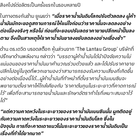
สิงคโปร์ต่อลิตรเป็นครั้งแรกในรอบหลายปี
ในทางตรงกันข้าม ยูเผยว่า
“เมื่อราคาน้ำมันดิบโลกปรับตัวลดลง ผู้ค้า
น้ำมันมักจะขอดูสถานการณ์ให้แน่ใจก่อนว่าราคานั้นจะลดลงอย่าง
ต่อเนื่องจริงๆ หรือไม่ ก่อนที่จะยอมปรับลดราคาขายปลีกหน้าปั๊มลง
ตาม จึงเป็นสาเหตุให้ราคาน้ำมันขาลงขยับลดลงอย่างเชื่องช้า”
ด้าน ดร.เดวิด บรอดสต็อก หุ้นส่วนจาก ‘The Lantau Group’ บริษัทที่
ปรึกษาด้านพลังงาน กล่าวว่า
“บรรดาผู้ค้าน้ำมันได้นำปัจจัยความไม่
แน่นอนของราคาน้ำมันมาคำนวณร่วมด้วยแล้ว และได้ปรับราคาขาย
ปลีกไปอยู่ในจุดที่พวกเขามองว่าสามารถรองรับความเสี่ยงที่เกิดขึ้น
อย่างต่อเนื่องนี้ได้...ผู้ค้าน้ำมันที่ทำหน้าที่ตั้งราคาน้ำมันเบนซินจะ
พยายามตั้งราคาให้ใกล้เคียงกับ ‘ราคาต้นทุนในระยะยาวที่คาดการณ์
ไว้’ เพื่อที่จะสามารถขายน้ำมันและรักษาอัตรากำไรที่เหมาะสมเอาไว้
ได้”
“แต่ความคาดหวังในระยะยาวของราคาน้ำมันเบนซินนั้น ผูกติดอยู่
กับความคาดหวังในระยะยาวของราคาน้ำมันดิบโลก ซึ่งใน
ปัจจุบัน การที่จะคาดเดาแนวโน้มระยะยาวของราคาน้ำมันดิบเป็น
เรื่องที่ทำได้ยากมาก”