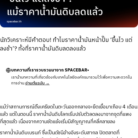
นักวิเคราะห์มีคำตอบ! ทำไมราคาน้ำมันหน้าปั๊ม ‘ขึ้นไว แต่
ลงช้า’? ทั้งที่ราคาน้ำมันดิบลดลงแล้ว
บทความที่เรารวบรวมมาจาก SPACEBAR•
เรานำบทความที่เกี่ยวข้องกับเทคโนโลยีองค์กรมารวมไว้เพื่อความสะดวกใน
การอ่าน
อ่านต้นฉบับ →
แม้ว่าสถานการณ์ตึงเครียดในตะวันออกกลางจะยืดเยื้อมาเกือบ 4 เดือน
แล้ว แต่ในตอนนี้ ราคาน้ำมันดิบโลกเริ่มปรับตัวลดลงมาจากจุดที่แพง
ที่สุดแล้ว เนื่องจากความขัดแย้งเริ่มมีสัญญาณที่คลี่คลายลง
ราคาน้ำมันดิบเบรนท์ ซึ่งเป็นดัชนีอ้างอิงระดับสากล ปิดตลาดที่