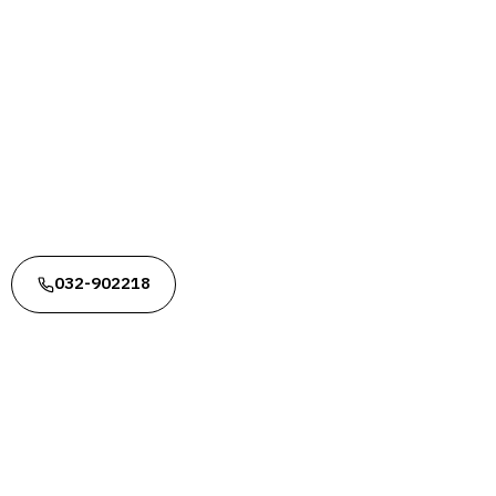
032-902218