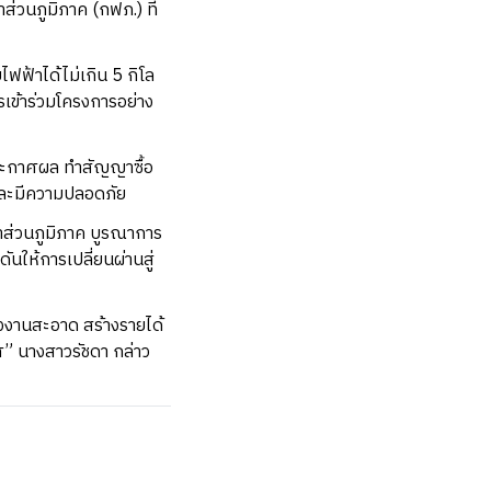
ส่วนภูมิภาค (กฟภ.) ที่
ฟฟ้าได้ไม่เกิน 5 กิโล
รเข้าร่วมโครงการอย่าง
ประกาศผล ทำสัญญาซื้อ
และมีความปลอดภัย
ส่วนภูมิภาค บูรณาการ
ให้การเปลี่ยนผ่านสู่
ังงานสะอาด สร้างรายได้
ศ” นางสาวรัชดา กล่าว