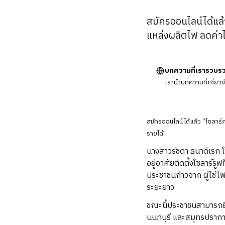
สมัครออนไลน์ได้แล้
แหล่งผลิตไฟ ลดค่าไ
บทความที่เรารวบร
เรานำบทความที่เกี่ยว
สมัครออนไลน์ได้แล้ว “โซลาร์
รายได้
นางสาวรัชดา ธนาดิเรก 
อยู่อาศัยติดตั้งโซลาร์ร
ประชาชนก้าวจาก ผู้ใช้ไ
ระยะยาว
ขณะนี้ประชาชนสามารถยื่
นนทบุรี และสมุทรปราก