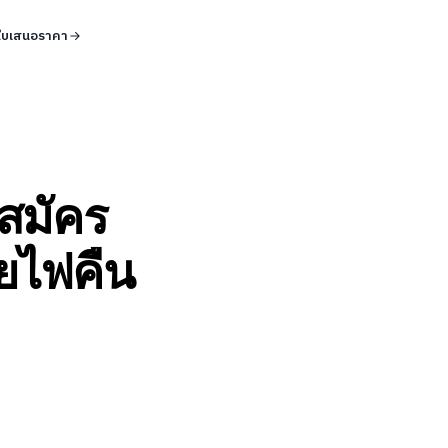
ใบเสนอราคา
สมัคร
ายไฟคืน