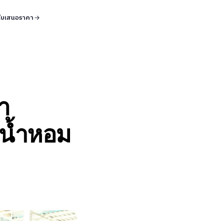
ใบเสนอราคา
า
วน้ำหอม