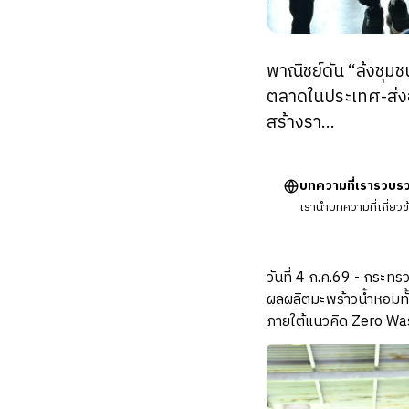
พาณิชย์ดัน “ล้งชุม
ตลาดในประเทศ-ส่งอ
สร้างรา…
บทความที่เรารวบร
เรานำบทความที่เกี่ยว
วันที่ 4 ก.ค.69 - กระท
ผลผลิตมะพร้าวน้ำหอมทั
ภายใต้แนวคิด Zero Wast