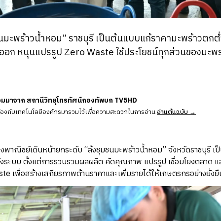
ชนมะพร้าวน้ำหอม” ราชบุรี เป็นต้นแบบแก้ราคามะพร้าวตกต่ำท
อก หนุนแปรรูป Zero Waste ใช้ประโยชน์ทุกส่วนของมะพร้า
วมมาจาก สถานีวิทยุโทรทัศน์กองทัพบก TV5HD
ข้องกับเทคโนโลยีองค์กรมารวมไว้เพื่อความสะดวกในการอ่าน
อ่านต้นฉบับ →
รวงพาณิชย์เดินหน้ายกระดับ “ล้งชุมชนมะพร้าวน้ำหอม” จังหวัดราชบุรี เ
้งระบบ ตั้งแต่การรวบรวมผลผลิต คัดคุณภาพ แปรรูป เชื่อมโยงตลาด และ
e เพื่อสร้างเสถียรภาพด้านราคาและเพิ่มรายได้ให้เกษตรกรอย่างยั่งยื