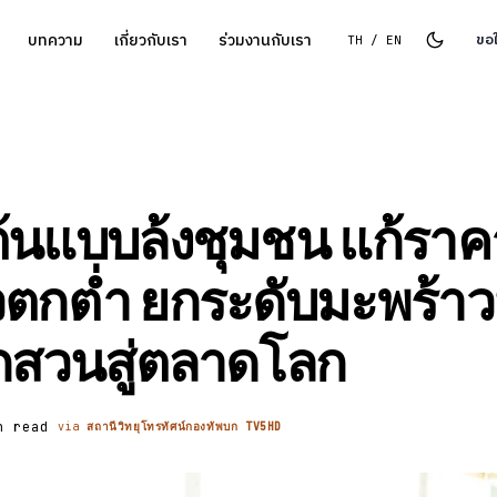
บทความ
เกี่ยวกับเรา
ร่วมงานกับเรา
ขอ
TH / EN
ต้นแบบล้งชุมชน แก้ราค
วตกต่ำ ยกระดับมะพร้า
กสวนสู่ตลาดโลก
n read
via
สถานีวิทยุโทรทัศน์กองทัพบก TV5HD