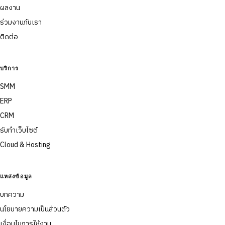
ผลงาน
ร่วมงานกับเรา
ติดต่อ
บริการ
SMM
ERP
CRM
รับทำเว็บไซต์
Cloud & Hosting
แหล่งข้อมูล
บทความ
นโยบายความเป็นส่วนตัว
เงื่อนไขการใช้งาน