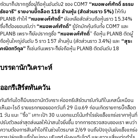
ถัดมาก็ปรากฎชื่อผู้ถือหุ้นอันดับ2 ของ COM7
“หมอพงศ์ศักดิ์ ธรรม
ธัชอารี” รายงานบิ๊กล็อต
118
ล้านหุ้น (สัดส่วนราว
5%
)
ให้กับ
PLANB ทำให้
“หมอพงศ์ศักดิ์”
ยังเหลือสัดส่วนถือหุ้นราว 15.34%
ซึ่งก็ต้องยอมรับว่า
“หมอพงศ์ศักดิ์”
รู้จักมักคุ้นกับทั้ง COM7 และ
PLANB เพราะก็ยังปรากฎชื่อ
“หมอพงศ์ศักดิ์
” ถือหุ้น PLANB ติดผู้
ถือหุ้นใหญ่อันดับ 5 ราว 157 ล้านหุ้น (สัดส่วนราว 3.4%) และ
“สุระ
คณิตทวีกุล”
ก็เช่นกันเพราะก็ยังถือหุ้น PLANB ติดอันดับ 18
บรรดานักวิเคราะห์
ออกรีเสิร์ตทันควัน
ทันทีทันใดก็มีบรรดานักวิเคราะห์ออกรีเสิร์ตมารับทันทีในเคสนี้เหมือน
เห็นอะไรดี รายแรกทยอยออกวันที่ 29 มิ.ย.69 ก่อนเกิดรายการบิ๊กล็อต
1 วัน แนะ “ซื้อ” เคาะเป้า 30 บ.บอกแนวโน้มกำไรยังแข็งแกร่งราคาหุ้นที่
ปรับตัวลงล่าสุดส่งผลให้น่าสนใจยิ่งขึ้น จากการตรวจสอบของเรา พบว่า
ความต้องการสินค้าไอทีในช่วงไตรมาส 2/69 จนถึงปัจจุบันยังแข็งแกร่ง
การปล่อยสินเชื่อใหม่ของ uFund ยังคงเติบโตดี และความเสี่ยงต่อกำไร