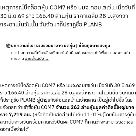
เหตุการณ์บิ๊กล็อตหุ้น COM7 หรือ บมจ.คอมเซเว่น เมื่อวันที่
30 มิ.ย.69 ราว 166.40 ล้านหุ้น ราคาเฉลี่ย 28 บ.สูงกว่า
กระดานในวันนั้น วันถัดมาก็ปราฎชื่อ PLANB
บทความที่เรารวบรวมมาจาก มิติหุ้น | ชี้ชัดทุกการลงทุน
เรานำบทความที่เกี่ยวข้องกับเทคโนโลยีองค์กรมารวมไว้เพื่อความสะดวกใน
การอ่าน
อ่านต้นฉบับ →
เหตุการณ์บิ๊กล็อตหุ้น COM7 หรือ บมจ.คอมเซเว่น เมื่อวันที่ 30 มิ.ย.69
ราว 166.40 ล้านหุ้น ราคาเฉลี่ย 28 บ.สูงกว่ากระดานในวันนั้น วันถัดมา
ก็ปราฎชื่อ PLANB ผู้นำธุรกิจสื่อนอกบ้านเจ้าตลาด เป็นผู้เข้าไปซื้อ โดย
แจ้งตลท.ว่าเข้าซื้อหุ้น COM7
จำนวน
263 ล้านหุ้นมูลค่าดีลนี้ใหญ่มาก
ราว
7,219
ลบ.
(หรือคิดเป็นสัดส่วนไม่เกิน 11.01% )โดยเป็นการกู้ยืม
สถาบันการเงินพร้อมคาดหวังปันผล COM7 ก็คาดว่าจะสามารถชดเชย
ดอกเบี้ยจ่ายได้