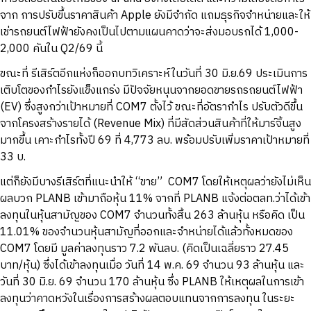
จาก การปรับขึ้นราคาสินค้า Apple ยังมีจำกัด แถมธุรกิจจำหน่ายและให้
เช่ารถยนต์ไฟฟ้ายังคงเป็นไปตามแผนคาดว่าจะส่งมอบรถได้ 1,000-
2,000 คันใน Q2/69 นี้
ขณะที่ รีเสิร์ตอีกแห่งก็ออกบทวิเคราะห์ในวันที่ 30 มิ.ย.69 ประเมินการ
เติบโตของกำไรยังแข็งแกร่ง มีปัจจัยหนุนจากยอดขายรถรถยนต์ไฟฟ้า
(EV) ซึ่งสูงกว่าเป้าหมายที่ COM7 ตั้งไว้ ขณะที่อัตรากำไร ปรับตัวดีขึ้น
จากโครงสร้างรายได้ (Revenue Mix) ที่มีสัดส่วนสินค้าที่ให้มาร์จิ้นสูง
มากขึ้น เคาะกำไรทั้งปี 69 ที่ 4,773 ลบ. พร้อมปรับเพิ่มราคาเป้าหมายที่
33 บ.
แต่ก็ยังมีบางรีเสิร์ตที่แนะนำให้ “ขาย” COM7 โดยให้เหตุผลว่ายังไม่เห็น
ผลบวก PLANB เข้ามาถือหุ้น 11% จากที่ PLANB แจ้งต่อตลท.ว่าได้เข้า
ลงทุนในหุ้นสามัญของ COM7 จำนวนทั้งสิ้น 263 ล้านหุ้น หรือคิด เป็น
11.01% ของจำนวนหุ้นสามัญที่ออกและจำหน่ายได้แล้วทั้งหมดของ
COM7 โดยมี มูลค่าลงทุนราว 7.2 พันลบ. (คิดเป็นเฉลี่ยราว 27.45
บาท/หุ้น) ซึ่งได้เข้าลงทุนเมื่อ วันที่ 14 พ.ค. 69 จำนวน 93 ล้านหุ้น และ
วันที่ 30 มิ.ย. 69 จำนวน 170 ล้านหุ้น ซึ่ง PLANB ให้เหตุผลในการเข้า
ลงทุนว่าคาดหวังในเรื่องการสร้างผลตอบแทนจากการลงทุน ในระยะ