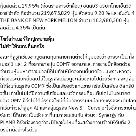
หุ้นสัดส่วน 19.95% (ก่อนรายการบิ๊กล็อต) อันดับ3 บริษัทไทยเอ็นวีดี
อาร์ จำกัด ถือจำนวน 219,675,829 หุ้น สัดส่วน 9.20 % และอันดับ 4
THE BANK OF NEW YORK MELLON จำนวน 103,980,300 หุ้น
สัดส่วน 4.35% เป็นต้น
โชว์เก๋าเบอร์ใหญ่เทขายหุ้น
ไม่ทำให้นลท.ตื่นตกใจ
ขณะที่กูรูที่เชี่ยวชาญตลาดทุนหลายท่านต่างให้มุมมองว่า อาจจะเป็น ทั้ง
เบอร์ 1 และ 2 ที่อยากขายหุ้น COM7 ออกมาและการขายบิ๊กล็อตด้วย
จำนวนหุ้นมหาศาลขนาดนี้ก็ไม่ทำให้นักลงทุนตื่นตกใจ …เพราะหากจะ
ทิ้งเงินระดับหมื่นลบ.ไว้ในธุรกิจเดียวดูจะเสี่ยงเกินไปด้วยซึ่งหากจะดูกัน
ให้ถึงแก่นธุรกิจ COM7 ซึ่งเป็นเพียงตัวแทนขาย หรือเป็นเพียง ดิสทริบิ
วชั้น เท่านั้นไม่ได้มีความซับซ้อนและนวัตกรรมที่จะเติบโตไปในอนาคต
และCOM7 ก็ยังไม่ได้มีธุรกิจใหม่ที่มีนวัตกรรมเหมือนกับธุรกิจระดับโลก
ที่เริ่มก้าวเข้าสู่ยุค AI และกลุ่มธุรกิจ New S – Curve อะไรซึ่งการขายใน
จังหวะนี้ก็น่าจะเป็นจังหวะที่เหมาะสมเช่นกัน ส่วนจะ Synergy กับ
PLANB ก็ยังต้องรอดูว่าจะมีโซลูชั่นไหนที่จะสร้างความว้าวให้กับทั้ง 2
บริษัทนี้อย่างไรด้วย