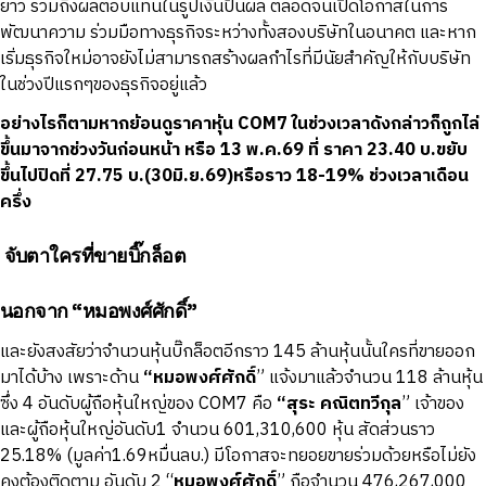
ยาว รวมถึงผลตอบแทนในรูปเงินปันผล ตลอดจนเปิดโอกาสในการ
พัฒนาความ ร่วมมือทางธุรกิจระหว่างทั้งสองบริษัทในอนาคต และหาก
เริ่มธุรกิจใหม่อาจยังไม่สามารถสร้างผลกำไรที่มีนัยสำคัญให้กับบริษัท
ในช่วงปีแรกๆของธุรกิจอยู่แล้ว
อย่างไรก็ตามหากย้อนดูราคาหุ้น
COM7
ในช่วงเวลาดังกล่าวก็ถูกไล่
ขึ้นมาจากช่วงวันก่อนหน้า หรือ
13
พ.ค.
69
ที่ ราคา
23.40
บ.ขยับ
ขึ้นไปปิดที่
27.75
บ.
(30
มิ.ย.
69)
หรือราว
18-19%
ช่วงเวลาเดือน
ครึ่ง
จับตาใครที่ขายบิ๊กล็อต
นอกจาก “หมอพงศ์ศักดิ์”
และยังสงสัยว่าจำนวนหุ้นบิ๊กล็อตอีกราว 145 ล้านหุ้นนั้นใครที่ขายออก
มาได้บ้าง เพราะด้าน
“หมอพงศ์ศักดิ์
” แจ้งมาแล้วจำนวน 118 ล้านหุ้น
ซึ่ง 4 อันดับผู้ถือหุ้นใหญ่ของ COM7 คือ
“สุระ คณิตทวีกุล
” เจ้าของ
และผู้ถือหุ้นใหญ่อันดับ1 จำนวน 601,310,600 หุ้น สัดส่วนราว
25.18% (มูลค่า1.69หมื่นลบ.) มีโอกาสจะทยอยขายร่วมด้วยหรือไม่ยัง
คงต้องติดตาม อันดับ 2 “
หมอพงศ์ศักดิ์
” ถือจำนวน 476,267,000