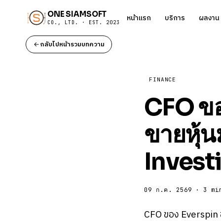
ONE SIAMSOFT
หน้าแรก
บริการ
ผลงาน
CO., LTD. · EST. 2023
กลับไปหน้ารวมบทความ
FINANCE
CFO ขอ
ขายหุ้น
Invest
09 ก.ค. 2569 · 3 mi
CFO ของ Everspin ข