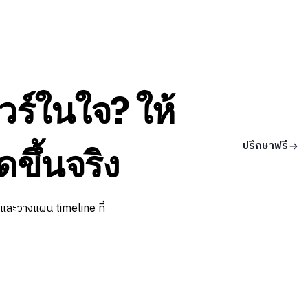
วร์ในใจ? ให้
ปรึกษาฟรี
ดขึ้นจริง
 และวางแผน timeline ที่