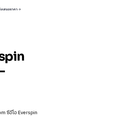
ใบเสนอราคา
spin
-
m ซีอีโอ Everspin