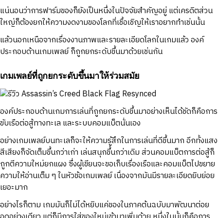
แน่นอนว่าการฟาร์มของก็ยังเป็นหนึ่งในปัจจัยสำคัญอยู่ แต่เครดิตส่วน
ใหญ่ก็ต้องยกให้ความงดงามของโลกที่เชื้อเชิญให้เราอยากทำเช่นนั้น
แล้วนอกเหนือจากเรื่องงานภาพและรายละเอียดโลกในเกมแล้ว องค์
ประกอบด้านเกมเพลย์ ก็ถูกยกระดับขึ้นมาด้วยเช่นกัน
เกมเพลย์ที่ถูกยกระดับขึ้นมาให้ร่วมสมัย
องค์ประกอบด้านเกมการเล่นที่ถูกยกระดับขึ้นมาอย่างเห็นได้ชัดก็คือการ
ขับเรือต่อสู้ทางทะเล และระบบคอมแบ็ตนั่นเอง
อย่างเกมเพลย์บนทะเลก็จะให้ความรู้สึกในการเล่นที่ดีขึ้นมาก อีกทั้งแสง
สีเสียงก็จัดเต็มขึ้นกว่าเก่า เล่นสนุกขึ้นกว่าเดิม ส่วนคอมแบ็ตการต่อสู้ก็
ถูกตีความใหม่ยกแผง ซึ่งผู้เขียนจะขอเก็บเรื่องเรือและคอมแบ็ตไปขยาย
ความให้อ่านเต็ม ๆ ในหัวข้อเกมเพลย์ เนื่องจากมันมีรายละเอียดยิบย่อย
เยอะมาก
อย่างไรก็ตาม เกมมันก็ไม่ได้หยิบแค่ของในภาคต้นฉบับมาพัฒนาต่อย
อดอย่างเดียว แต่ก็มีการใส่ของใหม่เข้ามาเพิ่มด้วย หนึ่งในนั้นก็คือการ