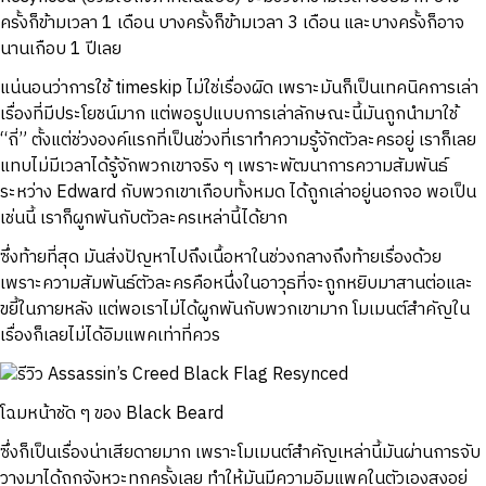
ครั้งก็ข้ามเวลา 1 เดือน บางครั้งก็ข้ามเวลา 3 เดือน และบางครั้งก็อาจ
นานเกือบ 1 ปีเลย
แน่นอนว่าการใช้ timeskip ไม่ใช่เรื่องผิด เพราะมันก็เป็นเทคนิคการเล่า
เรื่องที่มีประโยชน์มาก แต่พอรูปแบบการเล่าลักษณะนี้มันถูกนำมาใช้
“ถี่” ตั้งแต่ช่วงองค์แรกที่เป็นช่วงที่เราทำความรู้จักตัวละครอยู่ เราก็เลย
แทบไม่มีเวลาได้รู้จักพวกเขาจริง ๆ เพราะพัฒนาการความสัมพันธ์
ระหว่าง Edward กับพวกเขาเกือบทั้งหมด ได้ถูกเล่าอยู่นอกจอ พอเป็น
เช่นนี้ เราก็ผูกพันกับตัวละครเหล่านี้ได้ยาก
ซึ่งท้ายที่สุด มันส่งปัญหาไปถึงเนื้อหาในช่วงกลางถึงท้ายเรื่องด้วย
เพราะความสัมพันธ์ตัวละครคือหนึ่งในอาวุธที่จะถูกหยิบมาสานต่อและ
ขยี้ในภายหลัง แต่พอเราไม่ได้ผูกพันกับพวกเขามาก โมเมนต์สำคัญใน
เรื่องก็เลยไม่ได้อิมแพคเท่าที่ควร
โฉมหน้าชัด ๆ ของ Black Beard
ซึ่งก็เป็นเรื่องน่าเสียดายมาก เพราะโมเมนต์สำคัญเหล่านี้มันผ่านการจับ
วางมาได้ถูกจังหวะทุกครั้งเลย ทำให้มันมีความอิมแพคในตัวเองสูงอยู่