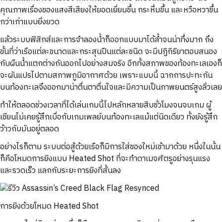
คุณภาพเรื่องของแสงสีเสียงให้ยอดเยี่ยมขึ้น กระหึ่มขึ้น และหวือหวาขึ้น
กว่าเก่าแบบยิ่งยวด
แล้วระบบฟิสิกส์และการจำลองน้ำก็ออกแบบมาได้ล้ำจนน่าทึ่งมาก ถึง
ขั้นที่ว่าเรือแต่ละขนาดและกระสุนปืนแต่ละชนิด จะมีปฏิกิริยาตอบสนอง
กับผืนน้ำแตกต่างกันออกไปอย่างสมจริง อีกทั้งสภาพของท้องทะเลเองก็
จะผันแปรไปตามสภาพภูมิอากาศด้วย เพราะแบบนี้ ฉากการปะทะกัน
บนท้องทะเลจึงออกมาน่าตื่นตาตื่นใจและมีความเป็นภาพยนตร์สูงลิ่วเลย
ทำให้ตลอดช่วงเวลาที่ได้เล่นเกมนี้ไปหลักหลายสิบชั่วโมงจนจบเกม ผู้
เขียนไม่เคยรู้สึกเบื่อกับเกมเพลย์บนท้องทะเลแม้แต่นิดเดียว ทั้งยังรู้สึก
ว้าวกับมันอยู่ตลอด
อย่างไรก็ตาม ระบบต่อสู้ด้วยเรือก็มีการใส่ของใหม่เข้ามาด้วย หนึ่งในนั้น
ก็คือโหมดการยิงแบบ Heated Shot ที่จะทำดาเมจศัตรูอย่างรุนแรง
และรวดเร็ว แลกกับระยะการยิงที่สั้นลง
การยิงด้วยโหมด Heated Shot