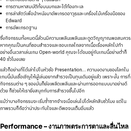
การตามหาสมบัติทั้งบนบกและใต้ท้องทะเล
การล่าสัตว์เพื่อนำหนังมาอัพเกรดอาวุธและเครื่องไม้เครื่องมือของ
Edward
การอัพเกรดฐาน
ซึ่งกิจกรรมทั้งหมดนี้ล้วนมีความเพลินเพลินและดูดวิญญาณพอสมควร
หากคุณเป็นคนที่ชอบสำรวจและชอบเถลไถลจากเนื้อเรื่องหลักไปทำ
อย่างอื่นเวลาเล่นเกม Open-world คุณจะได้จมอยู่กับเกมนี้อย่างต่ำก็
40 ชั่วโมงเลย
แล้วก็อย่างที่ได้เล่าไปในหัวข้อ Presentation… ความงดงามของโลกใน
เกมนี้มันเชื้อเชิญให้ผู้เล่นอยากสำรวจเป็นทุนเดิมอยู่แล้ว เพราะงั้น การที่
กิจกรรมต่าง ๆ ของมันก็ยังเพลิดเพลินและผ่านการออกแบบมาอย่างดี
ด้วย ก็ช่วยให้เรายิ่งสนุกกับการสำรวจขึ้นไปอีก
แม้ว่าบางกิจกรรมจะเริ่มซ้ำซากจำเจเมื่อเล่นไปได้หลักสิบชั่วโมง แต่ใน
ภาพรวมก็ถือว่าน่าประทับใจและดีพอจนเต็มอิ่มแล้ว
Performance – งานภาพตระการตาและลื่นไหล