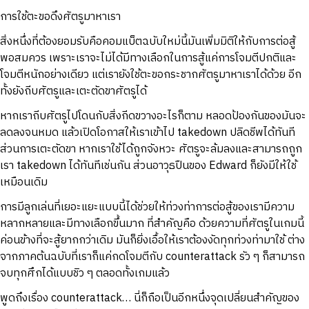
การใช้ตะขอดึงศัตรูมาหาเรา
สิ่งหนึ่งที่ต้องยอมรับคือคอมแบ็ตฉบับใหม่นี้มันเพิ่มมิติให้กับการต่อสู้
พอสมควร เพราะเราจะไม่ได้มีทางเลือกในการสู้แค่การโจมตีปกติและ
โจมตีหนักอย่างเดียว แต่เรายังใช้ตะขอกระชากศัตรูมาหาเราได้ด้วย อีก
ทั้งยังถีบศัตรูและเตะตัดขาศัตรูได้
หากเราถีบศัตรูไปโดนกับสิ่งกีดขวางอะไรก็ตาม หลอดป้องกันของมันจะ
ลดลงจนหมด แล้วเปิดโอกาสให้เราเข้าไป takedown ปลิดชีพได้ทันที
ส่วนการเตะตัดขา หากเราใช้ได้ถูกจังหวะ ศัตรูจะล้มลงและสามารถถูก
เรา takedown ได้ทันทีเช่นกัน ส่วนอาวุธปืนของ Edward ก็ยังมีให้ใช้
เหมือนเดิม
การมีลูกเล่นที่เยอะแยะแบบนี้ได้ช่วยให้ท่วงท่าการต่อสู้ของเรามีความ
หลากหลายและมีทางเลือกขึ้นมาก ที่สำคัญคือ ด้วยความที่ศัตรูในเกมนี้
ค่อนข้างที่จะสู้ยากกว่าเดิม มันก็ยิ่งเอื้อให้เราต้องงัดทุกท่วงท่ามาใช้ ต่าง
จากภาคต้นฉบับที่เราก็แค่กดโจมตีกับ counterattack รัว ๆ ก็สามารถ
จบทุกศึกได้แบบชิว ๆ ตลอดทั้งเกมแล้ว
พูดถึงเรื่อง counterattack… นี่ก็ถือเป็นอีกหนึ่งจุดเปลี่ยนสำคัญของ