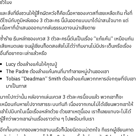
ชั่วโมง
และสิ่งที่ยิ่งชวนให้รู้สึกผิดหวังก็คือเนื้อหาของเควสที่เชยเหลือเกิน ทั้งที่
ดีไซน์กับภูมิหลังของ 3 ตัวละคร นี้มันออกแบบมาได้น่าสนใจมาก แต่
เนื้อหาที่นำเสนอออกมากลับธรรมดาจนน่าเสียดาย
ซ้ำร้าย ธีมหลักของเควส 3 ตัวละครนี้ดันเป็นเรื่อง “แก้แค้น” เหมือนกัน
เสียหมดเลย จนผู้เขียนก็อดสงสัยไม่ได้ว่าทีมงานไม่มีประเด็นหรือเรื่อง
อื่นที่อยากจะเล่าแล้วหรือ
Lucy ต้องล้างแค้นให้คุณปู่
The Padre ต้องล้างแค้นคนที่มาทำลายหมู่บ้านของเขา
Tobias “Deadman” Smith ต้องล้างแค้นพวกทหารอังกฤษที่จับเขา
มาเป็นทาส
มากไปกว่านั้น หลังจากเล่นเควส 3 ตัวละครนี้จบแล้ว พวกเขาก็จะ
เหมือนกับหายไปจากสารระบบทันที เนื่องจากเกมไม่ได้เขียนพวกเขาให้
เข้าไปมีบทในเนื้อเรื่องหลักด้วย ด้วยสาเหตุนี้เอง เราก็เลยแทบจะไม่ได้
รู้สึกว่าพวกเขาผ่านเรื่องราวต่าง ๆ ไปพร้อมกับเรา
อีกทั้งบทบาทของพวกเขาบนเรือก็น้อยนิดจนน่าตกใจ ทีแรกผู้เขียนคาด