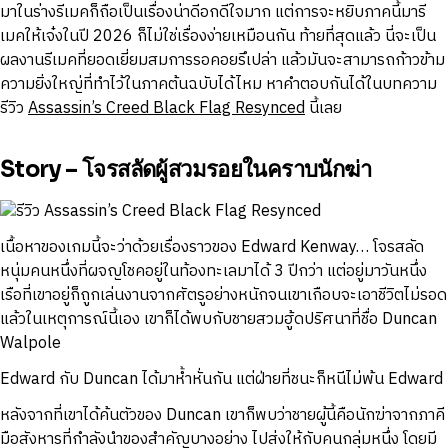
มาในร่างรีเมคก็ถือเป็นเรื่องน่าดีอกดีใจมาก แต่การจะหยิบภาคนี้มารี
เมคให้เจ๋งในปี 2026 ก็ไม่ใช่เรื่องง่ายเหมือนกัน ท้ายที่สุดแล้ว นี่จะเป็น
ผลงานรีเมคที่ยอดเยี่ยมสมการรอคอยรึเปล่า แล้วมันจะสามารถก้าวข้าม
ความยิ่งใหญ่ที่ทำไว้ในภาคต้นฉบับได้ไหม หาคำตอบกันได้ในบทความ
รีวิว
Assassin’s Creed Black Flag Resynced
นี้เลย
Story – โจรสลัดผู้สวมรอยในคราบนักฆ่า
เนื้อหาของเกมนี้จะว่าด้วยเรื่องราวของ Edward Kenway… โจรสลัด
หนุ่มคนหนึ่งที่ผจญโชคอยู่ในท้องทะเลมาได้ 3 ปีกว่า แต่อยู่มาวันหนึ่ง
เรือที่เขาอยู่ก็ถูกเล่นงานจากศัตรูอย่างหนักจนเขาเกือบจะเอาชีวิตไม่รอด
แล้วในเหตุการณ์นี้เอง เขาก็ได้พบกับชายสวมฮู้ดปริศนาที่ชื่อ Duncan
Walpole
Edward กับ Duncan ได้มาห้ำหั่นกัน แต่ฝ่ายที่ชนะก็หนีไม่พ้น Edward
หลังจากที่เขาได้ค้นตัวของ Duncan เขาก็พบว่าชายผู้นี้คือนักฆ่าจากภาคี
มือสังหารที่กำลังนำของสำคัญบางอย่าง ไปส่งให้กับคนกลุ่มหนึ่ง โดยมี