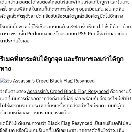
เดินหน้าเควสต่อได้ จนต้องโหลดไฟล์เซฟใหม่เพื่อแก้ปัญหา และในบาง
ครั้ง ระบบฟิสิกส์ในเกมก็เกิดอาการอ๊อง ๆ อยู่เหมือนกัน เช่น กดถีบ
ศัตรูแล้วศัตรูตัวสะบัด หรือขับเรือชนศัตรูแล้วเรือศัตรูบิดไปอีกทาง
โชคดีที่บั๊กพวกนี้มีให้เห็นรวมกันเพียง 3-4 ครั้งเห็นจะได้ ซึ่งก็ถือว่าน้อย
มาก เพราะงั้น Performance โดยรวมบน PS5 Pro ก็ถือว่ายอดเยี่ยม
น่าประทับใจเลย
รีเมคที่ยกระดับได้ถูกจุด และรักษาของเก่าได้ถูก
ทาง
ว่ากันตามตรง
Assassin’s Creed Black Flag Resynced
คือผลงานรี
เมคที่เน้นการต่อยอดจากสิ่งดีงามที่มีอยู่แล้ว พร้อมกับอัดของใหม่เข้าไป
ไม่ใช่ผลงานรีเมคประเภทที่ยกเครื่องทุกสิ่งอย่างใหม่หมด แบบที่ผู้คน
จำนวนหนึ่งมองว่าเกมรีเมคควรจะเป็น
แต่นี่ก็ไม่ได้หมายความว่า Black Flag Resynced เป็นเกมรีเมคที่ไม่สม
ชื่อรีเมค หรือเป็นเกมรีเมคที่ไม่ดีเลย เพราะทุกการตัดสินใจว่าจะเก็บ