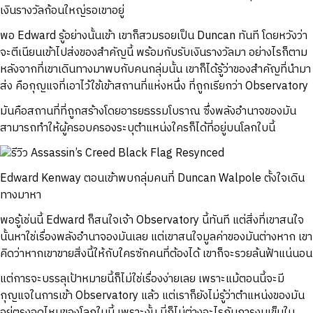
เงินรางวัลก้อนใหญ่รอเขาอยู่
พอ Edward รู้อย่างนั้นเข้า เขาก็สวมรอยเป็น Duncan ทันที โดยหวังว่า
จะตีเนียนเข้าไปส่งของสำคัญนี้ พร้อมกับรับเงินรางวัลมา อย่างไรก็ตาม
หลังจากที่เขาเดินทางมาพบกับคนกลุ่มนั้น เขาก็ได้รู้ว่าของสำคัญที่นำมา
ส่ง คือกุญแจที่เอาไว้ใช้เข้าสถานที่แห่งหนึ่ง ที่ถูกเรียกว่า Observatory
มันคือสถานที่ที่ถูกสร้างโดยอารยธรรมโบราณ ซึ่งพลังอำนาจของมัน
สามารถทำให้ผู้ครอบครองระบุตำแหน่งใครก็ได้ที่อยู่บนโลกใบนี้
Edward Kenway ตอนเข้าพบกลุ่มคนที่ Duncan Walpole ตั้งใจเดิน
ทางมาหา
พอรู้เช่นนี้ Edward ก็สนใจเจ้า Observatory นี้ทันที แต่สิ่งที่เขาสนใจ
นั้นหาใช่เรื่องพลังอำนาจองมันเลย แต่เขาสนใจมูลค่าของมันต่างหาก เขา
คิดว่าหากเขาขายสิ่งนี้ให้กับใครซักคนที่ต้องได้ เขาก็จะรวยล้นฟ้าแน่นอน
แต่การจะบรรลุเป้าหมายนี้ก็ไม่ใช่เรื่องง่ายเลย เพราะแม้ตอนนี้จะมี
กุญแจในการเข้า Observatory แล้ว แต่เราก็ยังไม่รู้ว่าตำแหน่งของมัน
อยู่ตรงจุดไหนของโลกใบนี้ เพราะงั้น นี่ก็ไม่ต่างอะไรกับการงมเข็มใน