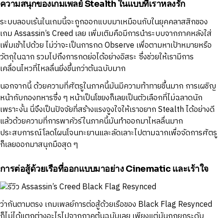
ความสนุกของเกมเพลย์ Stealth ในแบบที่เราหลงรัก
ระบบลอบเร้นในเกมนี้จะถูกออกแบบมาเหมือนกับในยุคคลาสสิกของ
เกม Assassin’s Creed เลย เพิ่มเติมคือมีการนำระบบจากภาคหลังใส่
เพิ่มเข้าไปด้วย ไม่ว่าจะเป็นการกด Observe เพื่อตามหาเป้าหมายหรือ
วัตถุในฉาก รวมไปถึงการกดย่อได้อย่างอิสระ ซึ่งช่วยให้เรามีการ
เคลื่อนไหวที่ไหลลื่นยิ่งขึ้นกว่าต้นฉบับมาก
นอกจากนี้ ด้วยความที่ศัตรูในภาคนี้มันมีความท้าทายขึ้นมาก การเผชิญ
หน้ากับกองทหารซึ่ง ๆ หน้าเป็นโขยงก็เลยเป็นตัวเลือกที่ไม่ฉลาดนัก
เพราะงั้น นี่จึงเป็นปัจจัยที่สร้างแรงจูงใจให้เราอยาก Stealth ได้อย่างดี
แล้วด้วยความที่การพาคัวร์ในภาคนี้มันทำออกมาไหลลื่นมาก
ประสบการณ์โลดโผนโจนทะยานและลัดเลาะไปตามฉากเพื่อจัดการศัตรู
ก็เลยออกมาสนุกมือสุด ๆ
การต่อสู้ด้วยเรือที่ออกแบบมาอย่าง Cinematic และเร้าใจ
ว่ากันตามตรง เกมเพลย์การต่อสู้ด้วยเรือของ Black Flag Resynced
ก็ไม่ได้แตกต่างอะไรไปจากภาคต้นฉบับเลย เพียงแต่มันถูกยกระดับ