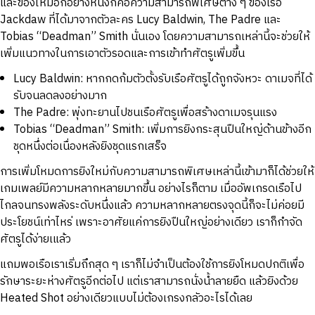
และของใหม่อีกอย่างหนึ่งก็คือความสามารถพิเศษต่าง ๆ ของเรือ
Jackdaw ที่ได้มาจากตัวละคร Lucy Baldwin, The Padre และ
Tobias “Deadman” Smith นั่นเอง โดยความสามารถเหล่านี้จะช่วยให้
เพิ่มแนวทางในการเอาตัวรอดและการเข้าทำศัตรูเพิ่มขึ้น
Lucy Baldwin: หากกดก้มตัวตั้งรับเรือศัตรูได้ถูกจังหวะ ดาเมจที่ได้
รับจนลดลงอย่างมาก
The Padre: พุ่งทะยานไปชนเรือศัตรูเพื่อสร้างดาเมจรุนแรง
Tobias “Deadman” Smith: เพิ่มการยิงกระสุนปืนใหญ่ด้านข้างอีก
ชุดหนึ่งต่อเนื่องหลังยิงชุดแรกเสร็จ
การเพิ่มโหมดการยิงใหม่กับความสามารถพิเศษเหล่านี้เข้ามาก็ได้ช่วยให้
เกมเพลย์มีความหลากหลายมากขึ้น อย่างไรก็ตาม เมื่ออัพเกรดเรือไป
ไกลจนทรงพลังระดับหนึ่งแล้ว ความหลากหลายตรงจุดนี้ก็จะไม่ค่อยมี
ประโยชน์เท่าไหร่ เพราะอาศัยแค่การยิงปืนใหญ่อย่างเดียว เราก็กำจัด
ศัตรูได้ง่ายเแล้ว
แถมพอเรือเราเริ่มถึกสุด ๆ เราก็ไม่จำเป็นต้องใช้การยิงโหมดปกติเพื่อ
รักษาระยะห่างศัตรูอีกต่อไป แต่เราสามารถนั่งน้ำลายยืด แล้วยิงด้วย
Heated Shot อย่างเดียวแบบไม่ต้องเกรงกลัวอะไรได้เลย