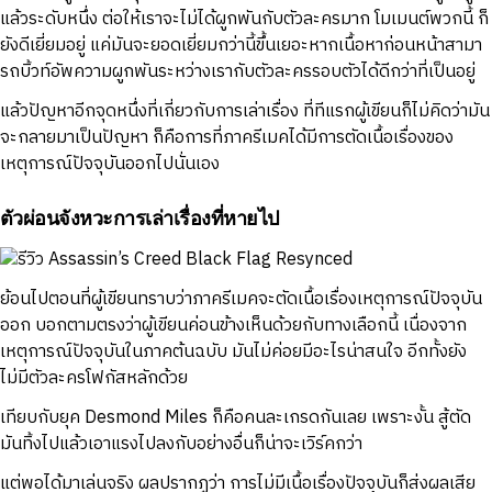
แล้วระดับหนึ่ง ต่อให้เราจะไม่ได้ผูกพันกับตัวละครมาก โมเมนต์พวกนี้ ก็
ยังดีเยี่ยมอยู่ แค่มันจะยอดเยี่ยมกว่านี้ขึ้นเยอะหากเนื้อหาก่อนหน้าสามา
รถบิ้วท์อัพความผูกพันระหว่างเรากับตัวละครรอบตัวได้ดีกว่าที่เป็นอยู่
แล้วปัญหาอีกจุดหนึ่งที่เกี่ยวกับการเล่าเรื่อง ที่ทีแรกผู้เขียนก็ไม่คิดว่ามัน
จะกลายมาเป็นปัญหา ก็คือการที่ภาครีเมคได้มีการตัดเนื้อเรื่องของ
เหตุการณ์ปัจจุบันออกไปนั่นเอง
ตัวผ่อนจังหวะการเล่าเรื่องที่หายไป
ย้อนไปตอนที่ผู้เขียนทราบว่าภาครีเมคจะตัดเนื้อเรื่องเหตุการณ์ปัจจุบัน
ออก บอกตามตรงว่าผู้เขียนค่อนข้างเห็นด้วยกับทางเลือกนี้ เนื่องจาก
เหตุการณ์ปัจจุบันในภาคต้นฉบับ มันไม่ค่อยมีอะไรน่าสนใจ อีกทั้งยัง
ไม่มีตัวละครโฟกัสหลักด้วย
เทียบกับยุค Desmond Miles ก็คือคนละเกรดกันเลย เพราะงั้น สู้ตัด
มันทิ้งไปแล้วเอาแรงไปลงกับอย่างอื่นก็น่าจะเวิร์คกว่า
แต่พอได้มาเล่นจริง ผลปรากฏว่า การไม่มีเนื้อเรื่องปัจจุบันก็ส่งผลเสีย