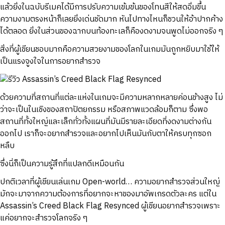
แล้วยิ่งในฉบับรีเมคได้มีการปรับความเข้มข้นของโทนสีให้สดอิ่มขึ้น
ความงามตรงหน้าก็เลยยิ่งเด่นชัดมาก หันไปทางไหนก็ชวนให้อ้าปากค้าง
ได้ตลอด ยิ่งในส่วนของฉากบนท้องทะเลก็คืองดงามจนพูดไม่ออกจริง ๆ
สิ่งที่ผู้เขียนชอบมากคือความสวยงามของโลกในเกมมันถูกหยิบมาใช้ให้
เป็นแรงจูงใจในการอยากสำรวจ
ด้วยความที่สถานที่แต่ละแห่งในเกมจะมีความหลากหลายค่อนข้างสูง ไม่
ว่าจะเป็นในเชิงของสถาปัตยกรรม หรือสภาพแวดล้อมก็ตาม ซึ่งพอ
สถานที่ทั้งใหญ่และเล็กทั่วทั้งแผนที่มันมีรายละเอียดที่งดงามต่างกัน
ออกไป เราก็จะอยากสำรวจและอยากไปเห็นมันกับตาให้ครบทุกซอก
หลืบ
ซึ่งนี่ก็เป็นความรู้สึกที่แปลกดีเหมือนกัน
ปกติเวลาที่ผู้เขียนเล่นเกม Open-world… ความอยากสำรวจส่วนใหญ่
มักจะมาจากความต้องการที่อยากจะหาของมาอัพเกรดตัวละคร แต่ใน
Assassin’s Creed Black Flag Resynced ผู้เขียนอยากสำรวจเพราะ
แค่อยากจะสำรวจโลกจริง ๆ