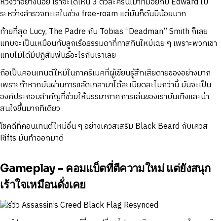
หวังว่าอย่างน้อย เราจะได้เห็น 3 ตัวละครนี้เม้าท์มอยกับ Edward ไป
ระหว่างสำรวจทะเลในช่วง free-roam แต่มันก็ดันมีน้อยมาก
ท้ายที่สุด Lucy, The Padre กับ Tobias “Deadman” Smith ก็เลย
แทบจะเป็นเหมือนกับลูกเรือธรรมดาที่ทาสกินใหม่เฉย ๆ เพราะพวกเขา
แทบไม่ได้มีปฏิสัมพันธ์อะไรกับเราเลย
ถือเป็นคอนเทนต์ใหม่ในภาครีเมคที่ผู้เขียนรู้สึกเสียดายของอย่างมาก
เพราะถ้าหากมันผ่านการขลัดเกลามาได้ละเมียดละไมกว่านี้ มันจะเป็น
องค์ประกอบสำคัญที่ช่วยให้บรรยากาศการเล่นของเราบันเทิงและน่า
สนใจขึ้นมากทีเดียว
โชคดีที่คอนเทนต์ใหม่อื่น ๆ อย่างเควสเสริม Black Beard กับเควส
Rifts มันทำออกมาดี
Gameplay – คอมแบ็ตที่ตีความใหม่ แต่ยังสนุก
เร้าใจเหมือนดั่งเคย