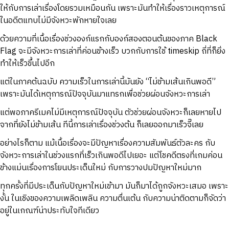
ให้กับการเล่าเรื่องโดยรวมเหมือนกัน เพราะมันทำให้เรื่องราวเหตุการณ์
ในอดีตแทบไม่มีจังหวะพักหายใจเลย
ด้วยความที่เนื้อเรื่องช่วงองก์แรกกับองก์สองตอนต้นของภาค Black
Flag จะมีจังหวะการเล่าที่ค่อนข้างเร็ว บวกกับการใช้ timeskip ถี่ที่ก็ยิ่ง
ทำให้เร็วขึ้นไปอีก
แต่ในภาคต้นฉบับ ความเร็วในการเล่านี้มันยัง “ไม่ข้ามเส้นเกินพอดี”
เพราะมันได้เหตุการณ์ปัจจุบันมาแทรกเพื่อช่วยผ่อนจังหวะการเล่า
แต่พอภาครีเมคไม่มีเหตุการณ์ปัจจุบัน ตัวช่วยผ่อนจังหวะก็เลยหายไป
จากที่ยังไม่ข้ามเส้น ทีนี้การเล่าเรื่องช่วงต้น ก็เลยออกมาเร็วจี๊เลย
อย่างไรก็ตาม แม้เนื้อเรื่องจะมีปัญหาเรื่องความสัมพันธ์ตัวละคร กับ
จังหวะการเล่าในช่วงแรกที่เร็วเกินพอดีไปเยอะ แต่โชคดีตรงที่เกมค่อน
ข้างแม่นเรื่องการโยนประเด็นใหม่ กับการวางปมปัญหาใหม่มาก
ทุกครั้งที่มีประเด็นกับปัญหาใหม่เข้ามา มันก็มาได้ถูกจังหวะเสมอ เพราะ
งั้น ในเชิงของความเพลิดเพลิน ความตื่นเต้น กับความน่าติดตามก็จัดว่า
อยู่ในเกณฑ์น่าประทับใจทีเดียว