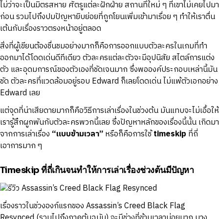
ไม่ว่าจะเป็นมิตรสหาย ศัตรูแต่ละฝักฝ่าย สถานที่ใหม่ ๆ ที่เขาไม่เคยไปมา
ก่อน รวมไปถึงปมปัญหายิบย่อยที่ถูกโยนเพิ่มเข้ามาเรื่อย ๆ ทำให้เราตื่น
เต้นกับเรื่องราวตรงหน้าอยู่ตลอด
สิ่งที่ผู้เขียนต้องชื่นชมอย่างมากก็คือการออกแบบตัวละครในเกมที่ทำ
ออกมาได้โดดเด่นดีทีเดียว ตัวละครแต่ละตัวจะมีอุปนิสัย สไตล์การแต่ง
ตัว และอุดมการณ์ของตัวเองที่ชัดเจนมาก ซึ่งพอองค์ประกอบเหล่านี้มัน
ชัด ตัวละครที่แวดล้อมอยู่รอบ Edward ก็เลยโดดเด่น ไม่แพ้ตัวเอกอย่าง
Edward เลย
แต่จุดที่น่าเสียดายมากก็คือวิธีการเล่าเรื่องในช่วงต้น มันแทบจะไม่เอื้อให้
เรารู้สึกผูกพันกับตัวละครพวกนี้เลย ซึ่งปัญหาหลักของเรื่องนี้นั้น เกิดมา
จากการเล่าเรื่อง
“แบบข้ามเวลา”
หรือก็คือการใช้
timeskip
ที่ถี่
เอาการมาก ๆ
Timeskip ที่ถี่เกินจนทำให้การเล่าเรื่องช่วงต้นมีปัญหา
เรื่องราวในช่วงองก์แรกของ Assassin’s Creed Black Flag
Resynced (รวมไปถึงภาคต้นฉบับ) จะมีช่วงที่ข้ามเวลาบ่อยมาก บาง