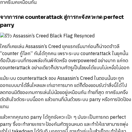
ภาครีเมคเหมือนกัน
จากการกด counterattack สู่การกะจังหวะกด perfect
parry
ใครที่เคยเล่น Assassin’s Creed ยุคแรกเริ่มมาก่อนก็น่าจดจำวลี
“counter กู้โลก” กันได้ทุกคน เพราะระบบ counterattack ในยุคนั้น
ถือเป็นระบบที่ทรงพลังเกินพิกัดหรือ overpowered อย่างมาก แค่กด
counterattack อย่างเดียวก็ปราบศัตรูเป็นโขยงได้แบบไม่เหงื่อไม่ออก
แม้ระบบ counterattack ของ Assassin’s Creed ในตอนนั้นจะถูก
ออกแบบมาได้ลื่นไหลและเท่เอาการมาก แต่ก็ต้องยอมรับว่าสิ่งนี้ได้ไป
ลดทอนมิติของเกมการเล่นไม่น้อยอยู่เหมือนกัน ท้ายที่สุด ภาครีเมคจึง
ตัดสินใจตัดระบบนี้ออก แล้วแทนที่มันด้วยระบบ parry หรือการปัดป้อง
แทน
แล้วหากคุณกด parry ได้ถูกจังหวะเป๊ะ ๆ มันจะเป็นการกด perfect
parry ซึ่งจะทำลายเกราะป้องกันศัตรูจนหมด และทำให้เราสามารถพุ่ง
เข้าไป takedown ได้ทันที นอกจากนี้ การทำเช่นนั้นสำเร็จจะทำให้เรา