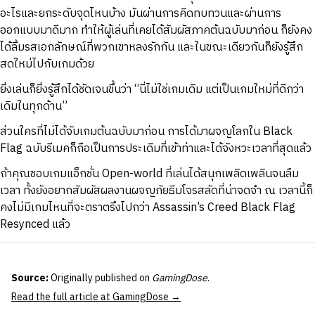
อะไรและยกระดับจุดไหนบ้าง มันผ่านการคิดทบทวนและผ่านการ
ออกแบบมาดีมาก ทำให้ผู้เล่นที่เคยได้สัมผัสภาคต้นฉบับมาก่อน ก็ยังคง
ได้ลิ้มรสเอกลักษณ์ที่พวกเขาหลงรักกัน และในขณะเดียวกันก็ยังรู้สึก
สดใหม่ไปกับเกมด้วย
ยิ่งเล่นก็ยิ่งรู้สึกได้ชัดเจนขึ้นว่า “นี่ไม่ใช่เกมเดิม แต่เป็นเกมใหม่ที่ดีกว่า
เดิมในทุกด้าน”
ส่วนใครที่ไม่ได้จับเกมต้นฉบับมาก่อน การได้มาผจญโลกใน Black
Flag ฉบับรีเมคก็ถือเป็นการประเดิมที่เข้าท่าและได้จังหวะเวลาที่สุดแล้ว
ถ้าคุณชอบเกมแอ็กชั่น Open-world ที่เล่นได้สนุกเพลิดเพลินจนลืม
เวลา ทั้งยังอยากสัมผัสผลงานผจญภัยธีมโจรสลัดที่น่าจดจำ ณ เวลานี้ก็
คงไม่มีเกมไหนที่จะตราตรึงไปกว่า Assassin’s Creed Black Flag
Resynced แล้ว
Source:
Originally published on
GamingDose
.
Read the full article at GamingDose →