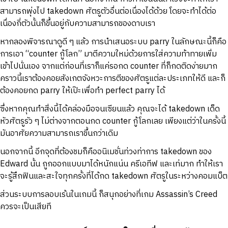
สามารถพุ่งไป takedown ศัตรูตัวอื่นต่อเนื่องได้ด้วย โดยจะทำได้ต่อ
เนื่องกี่ตัวนั้นก็ขึ้นอยู่กับความสามารถของดาบเรา
หากลองพิจารณาดูดี ๆ แล้ว การนำเสนอระบบ parry ในลักษณะนี้ก็คือ
การเอา “counter กู้โลก” มาตีความใหม่ด้วยการใส่ความท้าทายเพิ่ม
เข้าไปนั่นเอง จากแต่ก่อนที่เราก็แค่รอกด counter ที่ก็กดติดง่ายมาก
คราวนี้เราต้องคอยสังเกตจังหวะการตีของศัตรูแต่ละประเภทให้ดี และก็
ต้องคอยกด parry ให้เป๊ะเพื่อทำ perfect parry ได้
ซึ่งหากคุณทำสิ่งนี้ได้คล่องมือจนเซียนแล้ว คุณจะได้ takedown เด็ด
หัวศัตรูรัว ๆ ไม่ต่างจากตอนกด counter กู้โลกเลย เพียงแต่ว่าในครั้งนี้
มันอาศัยความสามารถเราขึ้นกว่าเดิม
นอกจากนี้ อีกจุดที่ต้องชมก็คืออนิเมชั่นท่วงท่าการ takedown ของ
Edward นั้น ถูกออกแบบมาได้หนักแน่น ครีเอทีฟ และเท่มาก ทำให้เรา
จะรู้สึกฟินและสะใจทุกครั้งที่ได้กด takedown ศัตรูในระหว่างคอมแบ็ต
ส่วนระบบการลอบเร้นในเกมนี้ ก็สนุกอย่างที่เกม Assassin’s Creed
ควรจะเป็นเสียที