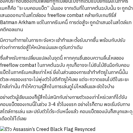
องค์ประกอบของเกมเพลย์ที่ถูกเปลี่ยนไปจากเดิมแบบยกแผงในภาครี
เมคก็คือ “ระบบคอมแบ็ต” นั่นเอง จากเดิมที่ในภาคต้นฉบับนั้น จะถูกนำ
เสนอออกมาในสไตล์ของ freeflow combat คล้ายกับเกมซีรี่ส์
Batman Arkham แต่ในภาครีเมคนี้ การต่อสู้จะถูกนำเสนอในสไตล์แท
คติคอลแทน
มีความท้าทายในการกะจังหวะเข้าทำและตั้งรับมากขึ้น พร้อมกับปรับ
ท่วงท่าการต่อสู้ให้หนักแน่นและดุดันกว่าเดิม
ซึ่งสำหรับการเปลี่ยนแปลงในจุดนี้ หากคุณชื่นชอบความลื่นไหลของ
freeflow combat ในภาคต้นฉบับ คุณก็อาจจะไม่ชินไม้ชินมือกับคอม
แบ็ตในภาครีเมคเสียเท่าไหร่ ยิ่งในส่วนของการเข้าทำศัตรูในภาคนี้นั้น
ตัวละครของเราจะไม่พุ่งตัวไปตีศัตรูให้เลย แต่จะกวาดแขนไปตีในระยะ
ใกล้เท่านั้น ทำให้ความรู้สึกในการเล่นดูไม่ไหลลื่นและขัดใจบ้าง
อย่างตัวผู้เขียนเองก็รู้สึกไม่สนิทกับร่างกายตัวเองเท่าไหร่เวลาที่ได้จับ
คอมแบ็ตของเกมนี้ในช่วง 3-4 ชั่วโมงแรก อย่างไรก็ตาม พอเริ่มจับทาง
สไตล์การเล่น และปรับตัวได้ระดับหนึ่งแล้ว คอมแบ็ตของมันก็สนุกและดุ
เดือดใช้ได้เลย