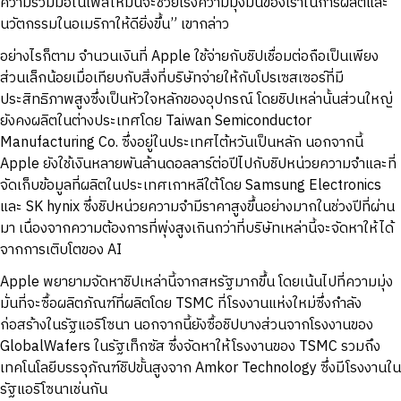
ความร่วมมือในเฟสใหม่นี้จะช่วยเร่งความมุ่งมั่นของเราในการผลิตและ
นวัตกรรมในอเมริกาให้ดียิ่งขึ้น” เขากล่าว
อย่างไรก็ตาม จำนวนเงินที่ Apple ใช้จ่ายกับชิปเชื่อมต่อถือเป็นเพียง
ส่วนเล็กน้อยเมื่อเทียบกับสิ่งที่บริษัทจ่ายให้กับโปรเซสเซอร์ที่มี
ประสิทธิภาพสูงซึ่งเป็นหัวใจหลักของอุปกรณ์ โดยชิปเหล่านั้นส่วนใหญ่
ยังคงผลิตในต่างประเทศโดย Taiwan Semiconductor
Manufacturing Co. ซึ่งอยู่ในประเทศไต้หวันเป็นหลัก นอกจากนี้
Apple ยังใช้เงินหลายพันล้านดอลลาร์ต่อปีไปกับชิปหน่วยความจำและที่
จัดเก็บข้อมูลที่ผลิตในประเทศเกาหลีใต้โดย Samsung Electronics
และ SK hynix ซึ่งชิปหน่วยความจำมีราคาสูงขึ้นอย่างมากในช่วงปีที่ผ่าน
มา เนื่องจากความต้องการที่พุ่งสูงเกินกว่าที่บริษัทเหล่านี้จะจัดหาให้ได้
จากการเติบโตของ AI
Apple พยายามจัดหาชิปเหล่านี้จากสหรัฐมากขึ้น โดยเน้นไปที่ความมุ่ง
มั่นที่จะซื้อผลิตภัณฑ์ที่ผลิตโดย TSMC ที่โรงงานแห่งใหม่ซึ่งกำลัง
ก่อสร้างในรัฐแอริโซนา นอกจากนี้ยังซื้อชิปบางส่วนจากโรงงานของ
GlobalWafers ในรัฐเท็กซัส ซึ่งจัดหาให้โรงงานของ TSMC รวมถึง
เทคโนโลยีบรรจุภัณฑ์ชิปขั้นสูงจาก Amkor Technology ซึ่งมีโรงงานใน
รัฐแอริโซนาเช่นกัน