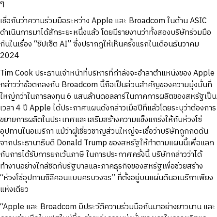
ๆ
เชื่อกันว่าความร่วมมือระหว่าง Apple และ Broadcom ในด้าน ASIC
ดำเนินการมาได้สักระยะหนึ่งแล้ว โดยมีรายงานว่าทั้งสองบริษัทร่วมมือ
กันในเรื่อง “ชิปเซ็ต AI” ซึ่งปรากฏให้เห็นครั้งแรกในเดือนธันวาคม
2024
Tim Cook ประธานเจ้าหน้าที่บริหารที่กำลังจะอำลาตำแหน่งของ Apple
กล่าวว่าข้อตกลงกับ Broadcom นี้ถือเป็นส่วนสำคัญของความมุ่งมั่นที่
ใหญ่กว่าในการลงทุน 6 แสนล้านดอลลาร์ในภาคการผลิตของสหรัฐเป็น
เวลา 4 ปี Apple ได้ประกาศแผนดังกล่าวเมื่อปีที่แล้วโดยระบุว่าต้องการ
ขยายการผลิตในประเทศและเสริมสร้างความแข็งแกร่งให้กับห่วงโซ่
อุปทานในอเมริกา แม้ว่าผู้เชี่ยวชาญส่วนใหญ่จะเชื่อว่าบริษัทถูกกดดัน
จากประธานาธิบดี Donald Trump ของสหรัฐให้ทำตามแผนนี้เพื่อแลก
กับการได้รับการยกเว้นภาษี ในการประกาศครั้งนี้ บริษัทกล่าวว่าได้
ทำงานอย่างใกล้ชิดกับรัฐบาลและภาคธุรกิจของสหรัฐเพื่อช่วยสร้าง
“ห่วงโซ่อุปทานซิลิคอนแบบครบวงจร” ที่ตั้งอยู่บนแผ่นดินอเมริกาเพียง
แห่งเดียว
“Apple และ Broadcom มีประวัติความร่วมมือกันมาอย่างยาวนาน และ