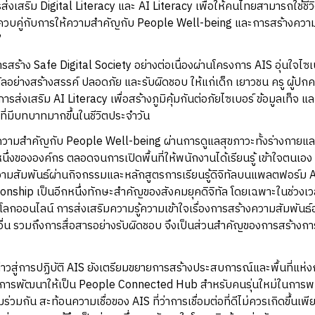
ส่งเสริม Digital Literacy และ AI Literacy เพื่อให้คนไทยสามารถใช้ชีว
บคู่กับการให้ความสำคัญกับ People Well-being และการสร้างความรู้ส
”
รสร้าง Safe Digital Society อย่างต่อเนื่องผ่านโครงการ AIS อุ่นใจไซเบอร
จิทัลอย่างสร้างสรรค์ ปลอดภัย และรับผิดชอบ ให้แก่เด็ก เยาวชน ครู ผู้ป
ส่งเสริม AI Literacy เพื่อสร้างภูมิคุ้มกันต่อภัยไซเบอร์ ข้อมูลเท็จ แ
 ที่มีบทบาทมากขึ้นในชีวิตประจำวัน
้ความสำคัญกับ People Well-being ผ่านการดูแลสุขภาวะทั้งร่างกายแ
นึ่งขององค์กร ตลอดจนการเปิดพื้นที่ให้พนักงานได้เรียนรู้ เข้าใจตนเอง 
มสัมพันธ์ผ่านกิจกรรมและหลักสูตรการเรียนรู้ดิจิทัลบนแพลตฟอร์ม 
ionship เป็นอีกหนึ่งทักษะสำคัญของสังคมยุคดิจิทัล โดยเฉพาะในช่วงเ
โลกออนไลน์ การส่งเสริมความรู้ความเข้าใจเรื่องการสร้างความสัมพัน
่น รวมถึงการสื่อสารอย่างรับผิดชอบ จึงเป็นส่วนสำคัญของการสร้างการ
าวสู่การปฏิบัติ AIS ยังเตรียมขยายการสร้างประสบการณ์และพื้นที่แห่งกา
รับการพัฒนาให้เป็น People Connected Hub สำหรับคนรุ่นใหม่ในการ
วมกัน สะท้อนความเชื่อของ AIS ที่ว่าการเชื่อมต่อที่ดีไม่ควรเกิดขึ้นเพ