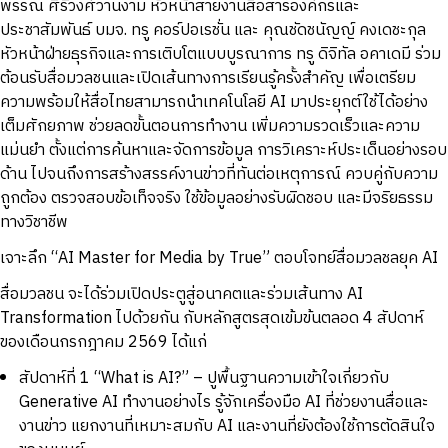
พรรณ ศิริวงศ์วานงาม หัวหน้าสายงานสื่อสารองค์กรและ
ประชาสัมพันธ์ บมจ. ทรู คอร์ปอเรชั่น และ คุณชัดชนัญญ์ คงเดชะกุล
หัวหน้าฝ่ายธุรกิจและการเติบโตแบบบูรณาการ ทรู ดิจิทัล อคาเดมี ร่วม
ต้อนรับสื่อมวลชนและเปิดเส้นทางการเรียนรู้ครั้งสำคัญ เพื่อเตรียม
ความพร้อมให้สื่อไทยสามารถนำเทคโนโลยี AI มาประยุกต์ใช้ได้อย่าง
เต็มศักยภาพ ช่วยลดขั้นตอนการทำงาน เพิ่มความรวดเร็วและความ
แม่นยำ ตั้งแต่การค้นหาและจัดการข้อมูล การวิเคราะห์ประเด็นอย่างรอบ
ด้าน ไปจนถึงการสร้างสรรค์งานข่าวที่ทันต่อเหตุการณ์ ควบคู่กับความ
ถูกต้อง ตรวจสอบข้อเท็จจริง ใช้ข้อมูลอย่างรับผิดชอบ และมีจริยธรรม
ทางวิชาชีพ
เจาะลึก “AI Master for Media by True” ตอบโจทย์สื่อมวลชลยุค AI
สื่อมวลชน จะได้ร่วมเปิดประตูสู่อนาคตและร่วมเส้นทาง AI
Transformation ไปด้วยกัน กับหลักสูตรสุดเข้มข้นตลอด 4 สัปดาห์
ของเดือนกรกฎาคม 2569 ได้แก่
สัปดาห์ที่ 1 “What is AI?” – ปูพื้นฐานความเข้าใจเกี่ยวกับ
Generative AI ทำงานอย่างไร รู้จักเครื่องมือ AI ที่ช่วยงานสื่อและ
งานข่าว แยกงานที่เหมาะสมกับ AI และงานที่ยังต้องใช้การตัดสินใจ