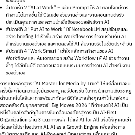
ของมนุษย์
สัปดาห์ที่ 2 “AI at Work” – เขียน Prompt ให้ AI ตอบโจทย์การ
ทำงานได้มากขึ้น ใช้ Claude ช่วยงานข่าวและงานคอนเทนต์จริง
ประเมินคุณภาพและความน่าเชื่อถือของผลลัพธ์จาก AI
สัปดาห์ที่ 3 “Put AI to Work” ใช้ NotebookLM สรุปข้อมูลและ
สร้าง briefing ได้เร็วขึ้น สร้าง Workflow การทำงานร่วมกับ AI
สำหรับงานของตัวเอง และทดลองใช้ AI กับงานจริงในชีวิตประจำวัน
สัปดาห์ที่ 4 “Work Smart” เข้าใจหลักการทำงานของ AI
Workflow และ Automation สร้าง Workflow ให้ AI ช่วยทำงาน
ซ้ำๆ ได้อัตโนมัติ ตลอดจนออกแบบระบบการทำงาน AI สำหรับงาน
ของตัวเอง
การเปิดหลักสูตร “AI Master for Media by True” ให้แก่สื่อมวลชน
ครั้งนี้สะท้อนความมุ่งมั่นของทรู คอร์ปอเรชั่น ในการนำความเชี่ยวชาญ
ด้านเทคโนโลยีและการพัฒนาทักษะดิจิทัลมาสร้างคุณค่าให้แก่สังคม
สอดคล้องกับยุทธศาสตร์ “Big Moves 2026” ที่กำหนดให้ AI เป็น
หนึ่งในกลไกสำคัญในการขับเคลื่อนองค์กรสู่การเป็น AI-First
Organization ผ่าน 3 แนวทางหลัก ได้แก่ AI for All เพื่อให้ทุกคนเข้า
ถึงและใช้ประโยชน์จาก AI, AI as a Growth Engine เพื่อสร้างการ
เติบโตทางธุรกิจ และ AI-Powered Operations เพื่อยกระดับ