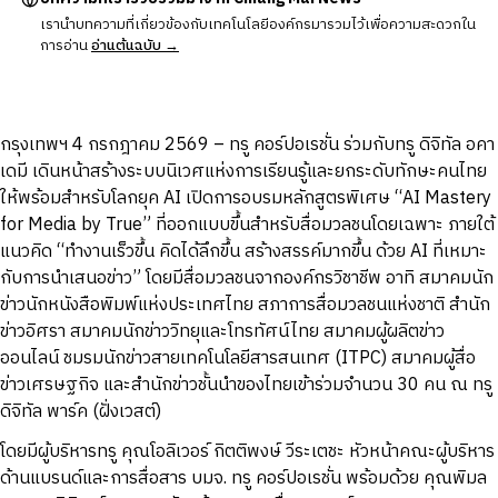
เรานำบทความที่เกี่ยวข้องกับเทคโนโลยีองค์กรมารวมไว้เพื่อความสะดวกใน
การอ่าน
อ่านต้นฉบับ →
กรุงเทพฯ 4 กรกฎาคม 2569 – ทรู คอร์ปอเรชั่น ร่วมกับทรู ดิจิทัล อคา
เดมี เดินหน้าสร้างระบบนิเวศแห่งการเรียนรู้และยกระดับทักษะคนไทย
ให้พร้อมสำหรับโลกยุค AI เปิดการอบรมหลักสูตรพิเศษ “AI Mastery
for Media by True” ที่ออกแบบขึ้นสำหรับสื่อมวลชนโดยเฉพาะ ภายใต้
แนวคิด “ทำงานเร็วขึ้น คิดได้ลึกขึ้น สร้างสรรค์มากขึ้น ด้วย AI ที่เหมาะ
กับการนำเสนอข่าว” โดยมีสื่อมวลชนจากองค์กรวิชาชีพ อาทิ สมาคมนัก
ข่าวนักหนังสือพิมพ์แห่งประเทศไทย สภาการสื่อมวลชนแห่งชาติ สำนัก
ข่าวอิศรา สมาคมนักข่าววิทยุและโทรทัศน์ไทย สมาคมผู้ผลิตข่าว
ออนไลน์ ชมรมนักข่าวสายเทคโนโลยีสารสนเทศ (ITPC) สมาคมผู้สื่อ
ข่าวเศรษฐกิจ และสำนักข่าวชั้นนำของไทยเข้าร่วมจำนวน 30 คน ณ ทรู
ดิจิทัล พาร์ค (ฝั่งเวสต์)
โดยมีผู้บริหารทรู คุณโอลิเวอร์ กิตติพงษ์ วีระเตชะ หัวหน้าคณะผู้บริหาร
ด้านแบรนด์และการสื่อสาร บมจ. ทรู คอร์ปอเรชั่น พร้อมด้วย คุณพิมล