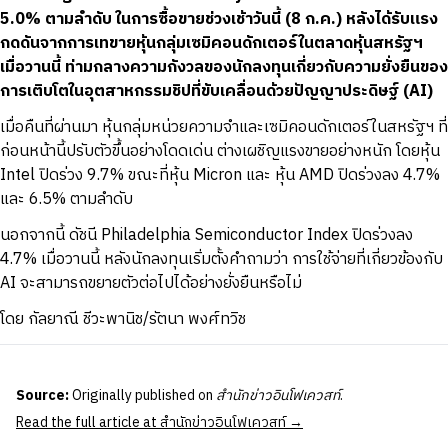
5.0% ตามลำดับ ในการซื้อขายช่วงเช้าวันนี้ (8 ก.ค.) หลังได้รับแรง
กดดันจากการเทขายหุ้นกลุ่มเซมิคอนดักเตอร์ในตลาดหุ้นสหรัฐฯ
เมื่อวานนี้ ท่ามกลางความกังวลของนักลงทุนเกี่ยวกับความยั่งยืนของ
การเติบโตในอุตสาหกรรมชิปที่ขับเคลื่อนด้วยปัญญาประดิษฐ์ (AI)
เมื่อคืนที่ผ่านมา หุ้นกลุ่มหน่วยความจำและเซมิคอนดักเตอร์ในสหรัฐฯ ที่
ก่อนหน้านี้ปรับตัวขึ้นอย่างโดดเด่น ต่างเผชิญแรงขายอย่างหนัก โดยหุ้น
Intel ปิดร่วง 9.7% ขณะที่หุ้น Micron และ หุ้น AMD ปิดร่วงลง 4.7%
และ 6.5% ตามลำดับ
นอกจากนี้ ดัชนี Philadelphia Semiconductor Index ปิดร่วงลง
4.7% เมื่อวานนี้ หลังนักลงทุนเริ่มตั้งคำถามว่า การใช้จ่ายที่เกี่ยวข้องกับ
AI จะสามารถขยายตัวต่อไปได้อย่างยั่งยืนหรือไม่
โดย กัลยาณี ชีวะพานิช/รัตนา พงศ์ทวิช
Source:
Originally published on
สำนักข่าวอินโฟเควสท์
.
Read the full article at สำนักข่าวอินโฟเควสท์ →