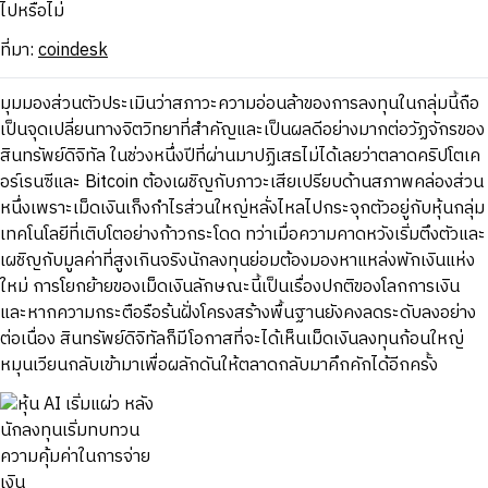
ไปหรือไม่
ที่มา:
coindesk
มุมมองส่วนตัวประเมินว่าสภาวะความอ่อนล้าของการลงทุนในกลุ่มนี้ถือ
เป็นจุดเปลี่ยนทางจิตวิทยาที่สำคัญและเป็นผลดีอย่างมากต่อวัฏจักรของ
สินทรัพย์ดิจิทัล ในช่วงหนึ่งปีที่ผ่านมาปฏิเสธไม่ได้เลยว่าตลาดคริปโตเค
อร์เรนซีและ Bitcoin ต้องเผชิญกับภาวะเสียเปรียบด้านสภาพคล่องส่วน
หนึ่งเพราะเม็ดเงินเก็งกำไรส่วนใหญ่หลั่งไหลไปกระจุกตัวอยู่กับหุ้นกลุ่ม
เทคโนโลยีที่เติบโตอย่างก้าวกระโดด ทว่าเมื่อความคาดหวังเริ่มตึงตัวและ
เผชิญกับมูลค่าที่สูงเกินจริงนักลงทุนย่อมต้องมองหาแหล่งพักเงินแห่ง
ใหม่ การโยกย้ายของเม็ดเงินลักษณะนี้เป็นเรื่องปกติของโลกการเงิน
และหากความกระตือรือร้นฝั่งโครงสร้างพื้นฐานยังคงลดระดับลงอย่าง
ต่อเนื่อง สินทรัพย์ดิจิทัลก็มีโอกาสที่จะได้เห็นเม็ดเงินลงทุนก้อนใหญ่
หมุนเวียนกลับเข้ามาเพื่อผลักดันให้ตลาดกลับมาคึกคักได้อีกครั้ง