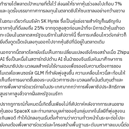
ทำรายได้พลาดเป้าหมายที่ตั้งไว้ ส่งผลให้ราคาหุ้นร่วงลงไปเกือบ 7%
และฉุดรั้งบรรยากาศการลงทุนในตลาดชิปให้ซบเซาลงอย่างกว้างขวาง
ในขณะเดียวกันบริษัท SK Hynix ซึ่งเป็นคู่แข่งรายสำคัญก็เผชิญกับ
ราคาหุ้นที่ดิ่งลงถึง 25% จากจุดสูงสุดก่อนหน้าที่จะมีการนำหุ้นเข้าจด
ทะเบียนในตลาดสหรัฐอเมริกาในสัปดาห์นี้ ซึ่งการเคลื่อนไหวดังกล่าวก็
ยิ่งดึงดูดเม็ดเงินลงทุนออกไปจากหุ้นชิปที่มีอยู่ในตลาดเดิม
นอกจากนี้ตลาดโลกยังเริ่มเห็นการเปลี่ยนแปลงเชิงโครงสร้างเมื่อ Zhipu
AI ซึ่งเป็นหนึ่งในสตาร์ทอัปด้าน AI ชั้นนำของจีนเริ่มหันมาศึกษาการ
พัฒนาชิปประมวลผลสำหรับใช้งานเองเพื่อรองรับความต้องการของ
โมเดลโอเพนซอร์ส GLM ที่กำลังพุ่งสูงขึ้น ความเคลื่อนไหวนี้สะท้อนให้
เห็นถึงการผงาดขึ้นของระบบนิเวศการประมวลผลที่เน้นต้นทุนต่ำและ
การพึ่งพาฮาร์ดแวร์ภายในประเทศมากกว่าการพึ่งพาชิปประสิทธิภาพ
สูงราคาสูงลิ่วจากฝั่งสหรัฐอเมริกา
ปรากฏการณ์ทั้งหมดนี้เกิดขึ้นเพียงไม่กี่สัปดาห์หลังจากการเสนอขาย
หุ้นของ SpaceX และท่ามกลางมูลค่าของหุ้นกลุ่มเทคโนโลยีที่พุ่งสูงจน
เกินพอดี ทำให้นักลงทุนเริ่มตั้งคำถามว่าความก้าวหน้าในระยะต่อไปจะ
ยังคงต้องพึ่งพาฮาร์ดแวร์และโครงสร้างพื้นฐานระดับมหาศาลแบบนี้ต่อ