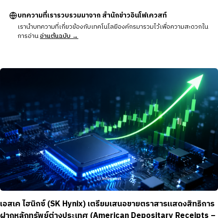
บทความที่เรารวบรวมมาจาก สำนักข่าวอินโฟเควสท์
เรานำบทความที่เกี่ยวข้องกับเทคโนโลยีองค์กรมารวมไว้เพื่อความสะดวกใน
การอ่าน
อ่านต้นฉบับ →
เอสเค ไฮนิกซ์ (SK Hynix) เตรียมเสนอขายตราสารแสดงสิทธิการ
ฝากหลักทรัพย์ต่างประเทศ (American Depositary Receipts –