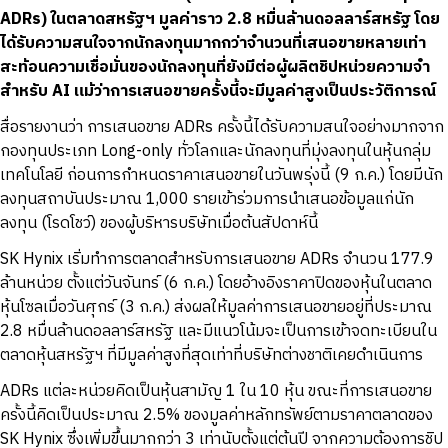
ADRs)
ในตลาดสหรัฐฯ มูลค่าราว 2.8 หมื่นล้านดอลลาร์สหรัฐ โดย
ได้รับความสนใจจากนักลงทุนมากกว่าจำนวนที่เสนอขายหลายเท่า
สะท้อนความเชื่อมั่นของนักลงทุนที่ยังมีต่อผู้ผลิตชิปหน่วยความจำ
สำหรับ AI แม้ว่าการเสนอขายครั้งนี้จะมีมูลค่าสูงเป็นประวัติการณ์
สื่อรายงานว่า การเสนอขาย ADRs ครั้งนี้ได้รับความสนใจอย่างมากจาก
กองทุนประเภท Long-only ทั่วโลกและนักลงทุนที่มุ่งลงทุนในหุ้นกลุ่ม
เทคโนโลยี ก่อนการกำหนดราคาเสนอขายในวันพรุ่งนี้ (9 ก.ค.) โดยมีนัก
ลงทุนสถาบันประมาณ 1,000 รายเข้าร่วมการนำเสนอข้อมูลแก่นัก
ลงทุน (โรดโชว์) ของผู้บริหารบริษัทเมื่อต้นสัปดาห์นี้
SK Hynix เริ่มทำการตลาดสำหรับการเสนอขาย ADRs จำนวน 177.9
ล้านหน่วย ตั้งแต่วันจันทร์ (6 ก.ค.) โดยอ้างอิงราคาปิดของหุ้นในตลาด
หุ้นโซลเมื่อวันศุกร์ (3 ก.ค.) ส่งผลให้มูลค่าการเสนอขายอยู่ที่ประมาณ
2.8 หมื่นล้านดอลลาร์สหรัฐ และมีแนวโน้มจะเป็นการเข้าจดทะเบียนใน
ตลาดหุ้นสหรัฐฯ ที่มีมูลค่าสูงที่สุดเท่าที่บริษัทต่างชาติเคยดำเนินการ
ADRs แต่ละหน่วยคิดเป็นหุ้นสามัญ 1 ใน 10 หุ้น ขณะที่การเสนอขาย
ครั้งนี้คิดเป็นประมาณ 2.5% ของมูลค่าหลักทรัพย์ตามราคาตลาดของ
SK Hynix ซึ่งเพิ่มขึ้นมากกว่า 3 เท่านับตั้งแต่ต้นปี จากความต้องการชิป