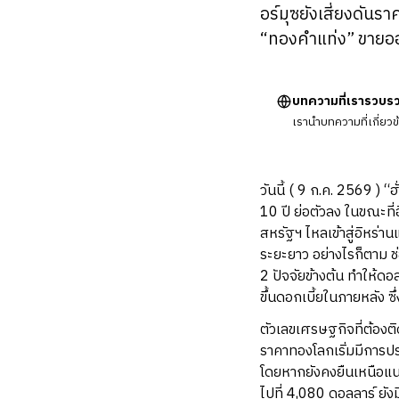
อร์มุซยังเสี่ยงดัน
“ทองคำแท่ง” ขายอ
บทความที่เรารวบร
เรานำบทความที่เกี่ยว
วันนี้ ( 9 ก.ค. 2569 ) 
10 ปี ย่อตัวลง ในขณะที
สหรัฐฯ ไหลเข้าสู่อิหร่า
ระยะยาว อย่างไรก็ตาม ช
2 ปัจจัยข้างต้น ทำให้ด
ขึ้นดอกเบี้ยในภายหลัง ซ
ตัวเลขเศรษฐกิจที่ต้องติ
ราคาทองโลกเริ่มมีการปร
โดยหากยังคงยืนเหนือแนว
ไปที่ 4,080 ดอลลาร์ ยังม