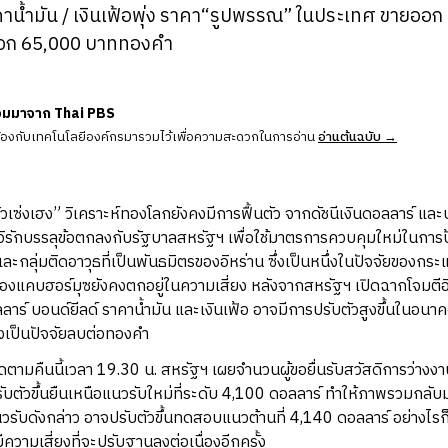
ราคาน้ำมัน / เงินเฟ้อพุ่ง ราคา“รูปพรรณ” ในประเทศ ขายอ
อก 65,000 บาททองคำ
วมมาจาก Thai PBS
ข้องกับเทคโนโลยีองค์กรมารวมไว้เพื่อความสะดวกในการอ่าน
อ่านต้นฉบับ →
“ฮั่วเซ่งเฮง” วิเคราะห์ทองโลกยังคงมีการฟื้นตัว จากดัชนีเงินดอลลาร์ แล
่อิรักบรรลุข้อตกลงกับรัฐบาลสหรัฐฯ เพื่อใช้มาตรการควบคุมใหม่ในการป้
นและกลุ่มติดอาวุธที่เป็นพันธมิตรของอิหร่าน ซึ่งเป็นหนึ่งในปัจจัยของก
่องแคบฮอร์มุซยังคงตกอยู่ในความเสี่ยง หลังจากสหรัฐฯ เปิดฉากโจมตีอิหร
อลลาร์ บอนด์ยีลด์ ราคาน้ำมัน และเงินเฟ้อ อาจมีการปรับตัวสูงขึ้นในอ
ึ่งเป็นปัจจัยลบต่อทองคำ
ดตามคืนนี้เวลา 19.30 น. สหรัฐฯ เผยจำนวนผู้ขอยื่นรับสวัสดิการว่างงา
ับตัวขึ้นยืนเหนือแนวรับใหม่ที่ระดับ 4,100 ดอลลาร์ ทำให้ภาพรวมกลั
รับดังกล่าว อาจปรับตัวขึ้นทดสอบแนวต้านที่ 4,140 ดอลลาร์ อย่างไร
ีความเสี่ยงที่จะปรับฐานลงต่อเนื่องอีกครั้ง