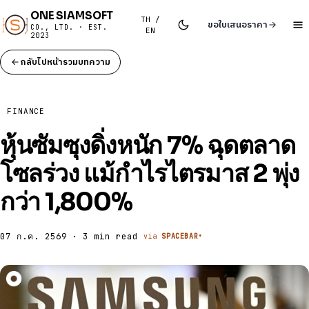
ONE SIAMSOFT
TH /
ขอใบเสนอราคา
CO., LTD. · EST.
EN
2023
กลับไปหน้ารวมบทความ
FINANCE
หุ้นซัมซุงดิ่งหนัก 7% ฉุดตลาด
โซลร่วง แม้กำไรไตรมาส 2 พุ่ง
กว่า 1,800%
07 ก.ค. 2569 · 3 min read
via
SPACEBAR•