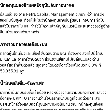
นักลงทุนมองข้ามผลปัจจุบัน จับตาอนาคต
อัลเบิร์ต ยง จาก Petra Capital Management วิเคราะห์ว่า การดิ่ง
ของหุ้นซัมซุงสะท้อนให้เห็นว่านักลงทุนอาจรับรู้ผลประกอบการที่ดีไป
แล้วในราคาหุ้น และกำลังให้ความสำคัญกับแนวโน้มระยะยาวของวัฏจักร
ชิปหน่วยความจำมากกว่า
ภาพรวมตลาดเอเชียปะปน
ตลาดหุ้นโตเกียวและเซี่ยงไฮ้ปิดลบตาม ขณะที่ฮ่องกง สิงคโปร์ ไทเป
มะนิลา และจาการ์ตาปิดบวก ส่วนซิดนีย์แทบไม่เปลี่ยนแปลง ด้าน
วอลล์สตรีทฟื้นตัวหลังหยุดยาว โดยดัชนีดาวโจนส์ปิดบวก 0.3% ที่
53,055.91 จุด
น้ำมันขยับขึ้น-จับตาเฟด
ราคาน้ำมันดิบปรับขึ้นเล็กน้อย หลังหน่วยงานความมั่นคงทางทะเลของ
อังกฤษ UKMTO รายงานว่าเรือบรรทุกน้ำมันถูกโจมตีด้วยกระสุน
ปริศนาใกล้ช่องแคบฮอร์มุซนอกชายฝั่งโอมาน ขณะที่นักลงทุนยังรอ