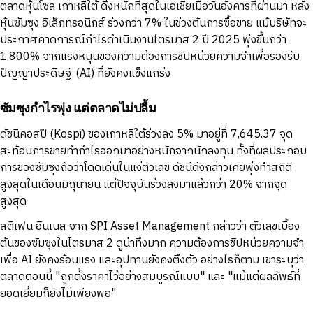
ตลาดหุ้นโซล เกาหลีใต้ ดิ่งหนักที่สุดในเอเชียเมื่อวันอังคารที่ผ่านมา หลัง
หุ้นซัมซุง อิเล็กทรอนิกส์ ร่วงกว่า 7% ในช่วงต้นการซื้อขาย แม้บริษัทจะ
ประกาศคาดการณ์กำไรดำเนินงานไตรมาส 2 ปี 2025 พุ่งขึ้นกว่า
1,800% จากแรงหนุนของความต้องการชิปหน่วยความจำเพื่อรองรับ
ปัญญาประดิษฐ์ (AI) ที่ยังคงแข็งแกร่ง
ซัมซุงกำไรพุ่ง แต่ตลาดไม่ปลื้ม
ดัชนีคอสปี (Kospi) ของเกาหลีใต้ร่วงลง 5% มาอยู่ที่ 7,645.37 จุด
สะท้อนการขายทำกำไรออกมาอย่างหนักจากนักลงทุน ทั้งที่ผลประกอบ
การของซัมซุงถือว่าโดดเด่นในแง่ตัวเลข ดัชนีดังกล่าวเคยพุ่งทำสถิติ
สูงสุดในเดือนมิถุนายน แต่ปัจจุบันร่วงลงมาแล้วกว่า 20% จากจุด
สูงสุด
สตีเฟน อินเนส จาก SPI Asset Management กล่าวว่า ตัวเลขเบื้อง
ต้นของซัมซุงในไตรมาส 2 ดูน่าทึ่งมาก ความต้องการชิปหน่วยความจำ
เพื่อ AI ยังคงร้อนแรง และอุปทานยังคงตึงตัว อย่างไรก็ตาม เขาระบุว่า
ตลาดตอนนี้ "ถูกตั้งราคาไว้อย่างสมบูรณ์แบบ" และ "แม้แต่ผลลัพธ์ที่
ยอดเยี่ยมก็ยังไม่เพียงพอ"