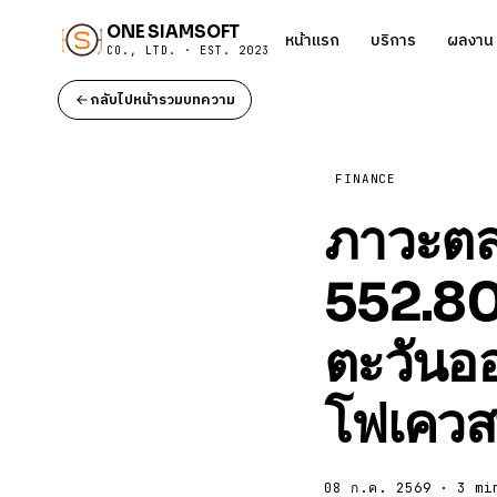
ONE SIAMSOFT
หน้าแรก
บริการ
ผลงาน
CO., LTD. · EST. 2023
กลับไปหน้ารวมบทความ
FINANCE
ภาวะตลา
552.80 
ตะวันออ
โฟเควส
08 ก.ค. 2569 · 3 mi