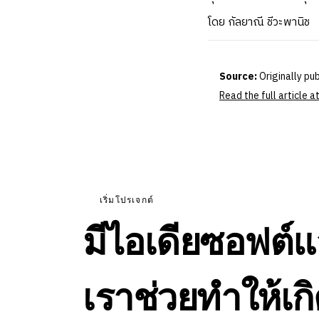
โดย กัลยาณี ชีวะพานิช
Source:
Originally pu
Read the full article 
เริ่มโปรเจกต์
มีไอเดียซอฟต์แ
เราช่วยทำให้เกิ