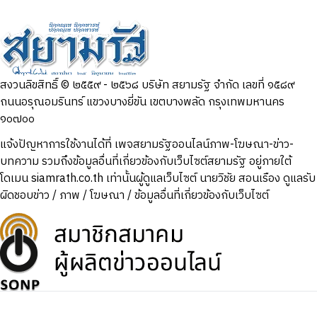
สงวนลิขสิทธิ์ © ๒๕๕๙ - ๒๕๖๘ บริษัท สยามรัฐ จำกัด เลขที่ ๑๕๘๙
ถนนอรุณอมรินทร์ แขวงบางยี่ขัน เขตบางพลัด กรุงเทพมหานคร
๑๐๗๐๐
แจ้งปัญหาการใช้งานได้ที่ เพจสยามรัฐออนไลน์ภาพ-โฆษณา-ข่าว-
บทความ รวมถึงข้อมูลอื่นที่เกี่ยวข้องกับเว็บไซต์สยามรัฐ อยู่ภายใต้
โดเมน siamrath.co.th เท่านั้น
ผู้ดูแลเว็บไซต์ นายวิชัย สอนเรือง ดูแลรับ
ผิดชอบข่าว / ภาพ / โฆษณา / ข้อมูลอื่นที่เกี่ยวข้องกับเว็บไซต์