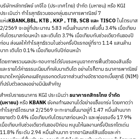
บริษัทหลักทรัพย์ เคจีไอ (ประเทศไทย) จำกัด (มหาชน) หรือ KGI
ประเมินว่า กำไรสุทธิรวมของกลุ่มธนาคารพาณิชย์ 7
แห่ง
KBANK,
BBL, KTB , KKP , TTB, SCB
และ TISCO
ในไตรมาส
2/2569 จะอยู่ที่ประมาณ 5.83 หมื่นล้านบาท เพิ่มขึ้น 3.4% เมื่อเทียบ
กับไตรมาสก่อนหน้า และเติบโต 3.7% เมื่อเทียบกับช่วงเดียวกันของปี
ก่อน ส่งผลให้กำไรสุทธิรวมในช่วงครึ่งปีแรกอยู่ที่ราว 1.14 แสนล้าน
บาท เติบโต 0.1% เมื่อเทียบกับปีก่อนหน้า
โดยภาพรวมผลประกอบการได้รับแรงหนุนจากการฟื้นตัวของสินเชื่อ
และรายได้ค่าธรรมเนียมที่กลับมาเติบโต อย่างไรก็ตาม ธนาคารพาณิชย์
ขนาดใหญ่ยังคงเผชิญแรงกดดันจากส่วนต่างอัตราดอกเบี้ยสุทธิ (NIM)
ที่ปรับตัวลดลงอย่างมีนัยสำคัญ
สำหรับรายธนาคาร KGI ประเมินว่า
ธนาคารกสิกรไทย
จำกัด
(
มหาชน)
หรือ
KBANK
ยังคงทำผลงานได้อย่างแข็งแกร่ง โดยคาดว่า
กำไรสุทธิไตรมาส 2/2569 จะทะยานขึ้นมาอยู่ที่ 1.47 หมื่นล้านบาท
ขยายตัว 0.4% เมื่อเทียบกับไตรมาสก่อนหน้า และพุ่งแรงถึง 17.9%
เมื่อเทียบกับช่วงเดียวกันของปีก่อน หนุนให้ผลงานครึ่งปีแรกโตเด่น
11.8% ที่ระดับ 2.94 หมื่นล้านบาท จากอานิสงส์สินเชื่อและค่า