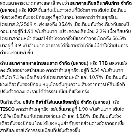
ส่วนธนาคารขนาดกลางและเล็กพบว่า
ธนาคารเกียรตินาคินภัทร
จำกัด
(
มหาชน)
หรือ
KKP
ขึ้นแท่นเป็นดาวเด่นที่มีอัตราการเติบโตเมื่อเทียบ
กับช่วงเดียวกันของปีก่อนสูงที่สุดในกลุ่ม โดยคาดว่ากำไรสุทธิใน
ไตรมาส 2/2569 จะพุ่งแรงถึง 35.6% เมื่อเทียบกับช่วงเดียวกันของปี
ก่อน มาอยู่ที่ 1.91 พันล้านบาท แม้จะลดลงเล็กน้อย 2.2% เมื่อเทียบกับ
ไตรมาสก่อนหน้า ส่งผลให้กำไรงวดครึ่งปีแรกก้าวกระโดดถึง 56.5%
มาอยู่ที่ 3.9 พันล้านบาท จากรายได้ที่ขยายตัวได้ดีแม้มีค่าใช้จ่ายในการ
ดำเนินงานเพิ่มขึ้น
ด้าน
ธนาคารทหารไทยธนชาต
จำกัด (
มหาชน)
หรือ
TTB
ผลงานยัง
คงเติบโตอย่างสม่ำเสมอ คาดว่ากำไรสุทธิจะอยู่ที่ 5.54 พันล้านบาท
เติบโต 7.1% เมื่อเทียบกับไตรมาสก่อนหน้า และ 10.7% เมื่อเทียบกับ
ช่วงเดียวกันของปีก่อน หนุนโดยต้นทุนความเสี่ยงจากการให้สินเชื่อที่
ปรับตัวลดลงและรายได้ค่าธรรมเนียมที่แข็งแกร่ง
ปิดท้ายด้วย
บริษัท
ทิสโก้ไฟแนนเชียลกรุ๊ป
จำกัด (
มหาชน)
หรือ
TISCO
คาดว่ากำไรสุทธิจะขยับขึ้นมาอยู่ที่ 1.90 พันล้านบาท เติบโต
9.8% เมื่อเทียบกับไตรมาสก่อนหน้า และ 15.8% เมื่อเทียบกับช่วง
เดียวกันของปีก่อน โดยได้แรงหนุนสำคัญจากส่วนต่างอัตราดอกเบี้ย
สุทธิและรายได้ค่าธรรมเนียมที่ปรับตัวสูงขึ้น