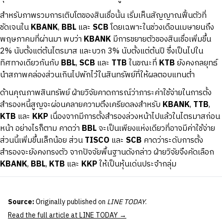
สำหรับภาพรวมการเติบโตของสินเชื่อนั้น เริ่มเห็นสัญญาณฟื้นตัวที่
ชัดเจนใน
KBANK
,
BBL
และ
SCB
โดยเฉพาะในช่วงเดือนเมษายนถึง
พฤษภาคมที่ผ่านมา พบว่า
KBANK
มีการขยายตัวของสินเชื่อเพิ่มขึ้น
2% นับตั้งแต่ต้นไตรมาส และบวก 3% นับตั้งแต่ต้นปี ซึ่งเป็นไปใน
ทิศทางเดียวกันกับ
BBL
,
SCB
และ
TTB
ในขณะที่
KTB
ยังคงกลยุทธ์
นำสภาพคล่องส่วนเกินไปพักไว้ในสินทรัพย์ที่ให้ผลตอบแทนต่ำ
ด้านคุณภาพสินทรัพย์ ฝ่ายวิจัยคาดการณ์ว่าภาระค่าใช้จ่ายในการตั้ง
สำรองหนี้สูญจะผ่อนคลายความตึงเครียดลงสำหรับ
KBANK
,
TTB
,
KTB
และ
KKP
เนื่องจากมีการตั้งสำรองล่วงหน้าไปแล้วในไตรมาสก่อน
หน้า อย่างไรก็ตาม คาดว่า
BBL
จะเป็นเพียงแห่งเดียวที่อาจมีค่าใช้จ่าย
ส่วนนี้เพิ่มขึ้นเล็กน้อย ส่วน
TISCO
และ
SCB
คาดว่าระดับการตั้ง
สำรองจะยังคงทรงตัว จากปัจจัยพื้นฐานดังกล่าว ฝ่ายวิจัยจึงคัดเลือก
KBANK
,
BBL
,
KTB
และ
KKP
ให้เป็นหุ้นเด่นประจำกลุ่ม
Source:
Originally published on
LINE TODAY
.
Read the full article at LINE TODAY →