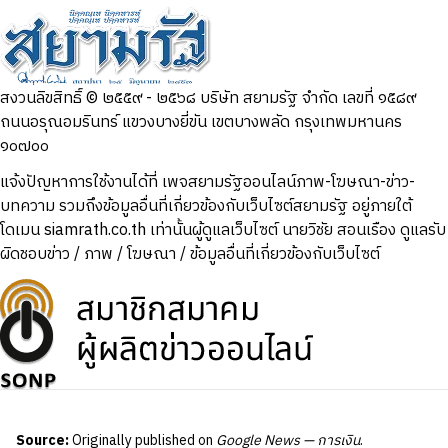
สงวนลิขสิทธิ์ © ๒๕๕๙ - ๒๕๖๘ บริษัท สยามรัฐ จำกัด เลขที่ ๑๕๘๙
ถนนอรุณอมรินทร์ แขวงบางยี่ขัน เขตบางพลัด กรุงเทพมหานคร
๑๐๗๐๐
แจ้งปัญหาการใช้งานได้ที่ เพจสยามรัฐออนไลน์ภาพ-โฆษณา-ข่าว-
บทความ รวมถึงข้อมูลอื่นที่เกี่ยวข้องกับเว็บไซต์สยามรัฐ อยู่ภายใต้
โดเมน siamrath.co.th เท่านั้น
ผู้ดูแลเว็บไซต์ นายวิชัย สอนเรือง ดูแลรับ
ผิดชอบข่าว / ภาพ / โฆษณา / ข้อมูลอื่นที่เกี่ยวข้องกับเว็บไซต์
Source:
Originally published on
Google News — การเงิน
.